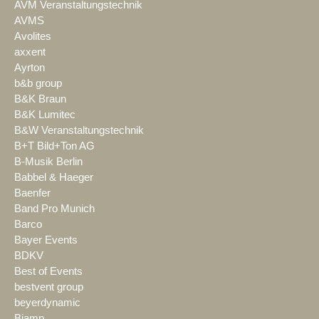
AVM Veranstaltungstechnik
AVMS
Avolites
axxent
Ayrton
b&b group
B&K Braun
B&K Lumitec
B&W Veranstaltungstechnik
B+T Bild+Ton AG
B-Musik Berlin
Babbel & Haeger
Baenfer
Band Pro Munich
Barco
Bayer Events
BDKV
Best of Events
bestvent group
beyerdynamic
Biamp