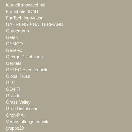
fournell showtechnik
Fraunhofer IDMT
FunTech Innovation
GAHRENS + BATTERMANN
Gardemann
Gefen
GEMCO
Genelec
George P. Johnson
Gerriets
GETEC Eventtechnik
Global Truss
GLP
GO4IT!
Grandel
Grass Valley
Groh Distribution
Groh-P.A.
Veranstaltungstechnik
gruppe20