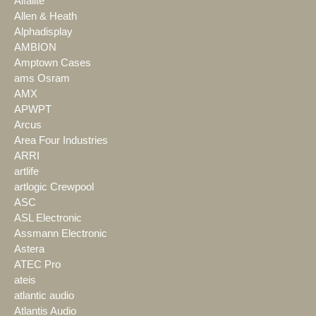
Alfalite
Allen & Heath
Alphadisplay
AMBION
Amptown Cases
ams Osram
AMX
APWPT
Arcus
Area Four Industries
ARRI
artlife
artlogic Crewpool
ASC
ASL Electronic
Assmann Electronic
Astera
ATEC Pro
ateis
atlantic audio
Atlantis Audio