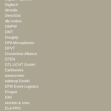
Digitech
dimedis
DirectOut
dlp motive
DMPW
DMT
Doughty
DPA Microphones
DPVT
Droneshow Alliance
DTEN
DTL LICHT GmbH
Earthworks
easescreen
edelmat.GmbH
EFM Event Logistics
Ehrgeiz
EIKI
einstein & sons
ELA PRO