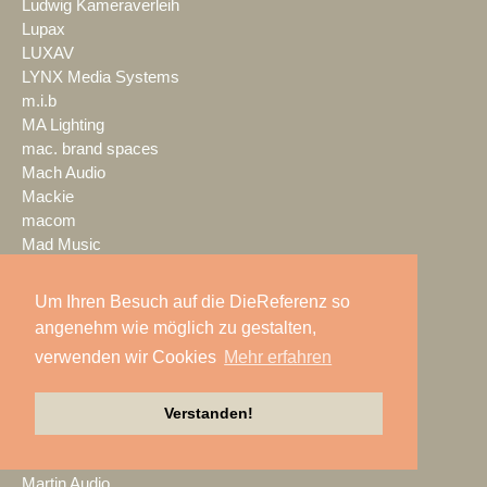
Ludwig Kameraverleih
Lupax
LUXAV
LYNX Media Systems
m.i.b
MA Lighting
mac. brand spaces
Mach Audio
Mackie
macom
Mad Music
Mäding
MADRIX
Um Ihren Besuch auf die DieReferenz so
Magic Event- und
angenehm wie möglich zu gestalten,
Medientechnik
verwenden wir Cookies
Mehr erfahren
Magic Sky
magnid
Mainstage
Verstanden!
marbet
Markus Zehner
Martin Audio