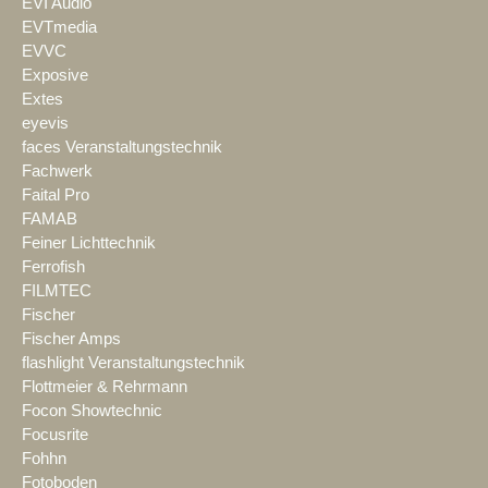
EVI Audio
EVTmedia
EVVC
Exposive
Extes
eyevis
faces Veranstaltungstechnik
Fachwerk
Faital Pro
FAMAB
Feiner Lichttechnik
Ferrofish
FILMTEC
Fischer
Fischer Amps
flashlight Veranstaltungstechnik
Flottmeier & Rehrmann
Focon Showtechnic
Focusrite
Fohhn
Fotoboden