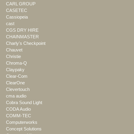
CARL GROUP
CASETEC
Cassiopeia
cast
CGS DRY HIRE
CHAINMASTER
Charly's Checkpoint
Chauvet
Christie
Chroma-Q
Claypaky
Clear-Com
ClearOne
Clevertouch
cma audio
Cobra Sound Light
CODA Audio
COMM-TEC
Computerworks
Concept Solutions