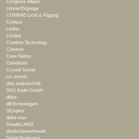
Congress Allianz
connectSignage
CONRAD Licht & Rigging
Contour
coolux
Cordial
Creative Technology
Crestron
Crew Nation
CrewBrain
Crystal Sound
ctc events
d&b audiotechnik
DAS Audio GmbH
dblux
dBTechnologies
DEAplus
delta-max
DetailKLANG
deutschewerbewelt
Digital Projection