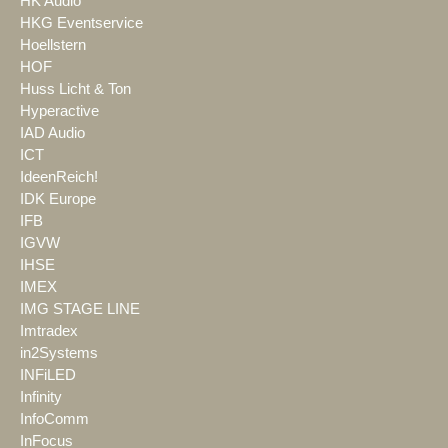
HK Audio
HKG Eventservice
Hoellstern
HOF
Huss Licht & Ton
Hyperactive
IAD Audio
ICT
IdeenReich!
IDK Europe
IFB
IGVW
IHSE
IMEX
IMG STAGE LINE
Imtradex
in2Systems
INFiLED
Infinity
InfoComm
InFocus