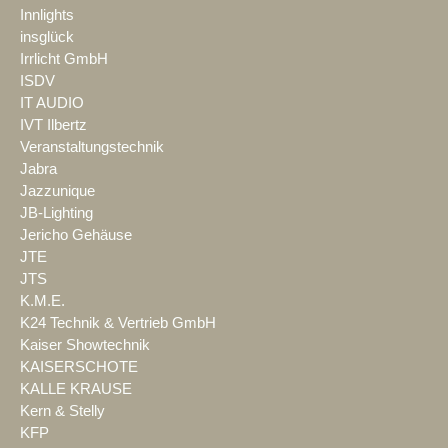
Innlights
insglück
Irrlicht GmbH
ISDV
IT AUDIO
IVT Ilbertz
Veranstaltungstechnik
Jabra
Jazzunique
JB-Lighting
Jericho Gehäuse
JTE
JTS
K.M.E.
K24 Technik & Vertrieb GmbH
Kaiser Showtechnik
KAISERSCHOTE
KALLE KRAUSE
Kern & Stelly
KFP