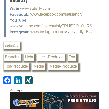
Web:
www.satis-fy.com
Facebook:
www.facebook.com/satisandfy
YouTube:
www.youtube.com/user/satisfyTRUECOLOURS
Instagram:
www.instagram.com/satisandfy_EU/
satis&fy
Branche
Licht
Licht-Produkte
Ton
Ton-Produkte
Media
Media-Produkte
F
Li
XI
a
n
N
Anzeige
c
k
G
e
e