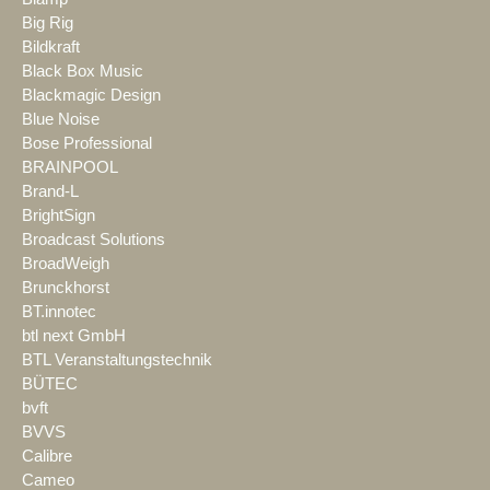
Big Rig
Bildkraft
Black Box Music
Blackmagic Design
Blue Noise
Bose Professional
BRAINPOOL
Brand-L
BrightSign
Broadcast Solutions
BroadWeigh
Brunckhorst
BT.innotec
btl next GmbH
BTL Veranstaltungstechnik
BÜTEC
bvft
BVVS
Calibre
Cameo