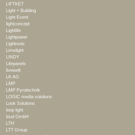
LIFTKET
Light + Building
Light Event
lightconcept
Lightlife
Lightpower
Lightronic
Limelight
LINDY
Litepanels
livewelt
LK AG
LMP
LMP Pyrotechnik
LOGIC media solutions
Look Solutions
loop light
loud GmbH
LTH
LTT Group