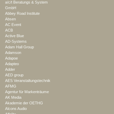
a/c/t Beratungs & System
GmbH
Abbey Road Institute
Absen
AC Event
ACB
Active Blue
AD-Systems
Adam Hall Group
Adamson
Adapoe
Adapteo
Adder
AED group
AES Veranstaltungstechnik
AFMG
Agentur für Markenträume
AK Media
Akademie der OETHG
Alcons Audio