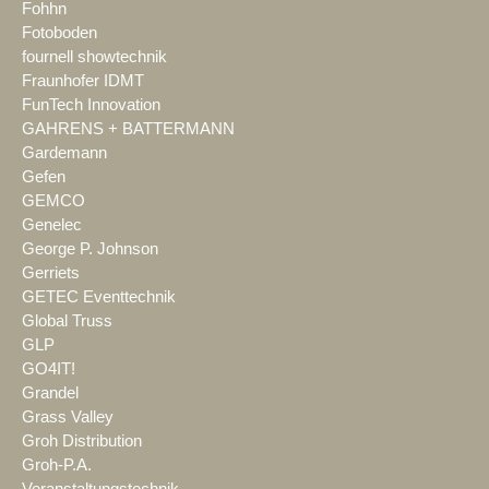
Fohhn
Fotoboden
fournell showtechnik
Fraunhofer IDMT
FunTech Innovation
GAHRENS + BATTERMANN
Gardemann
Gefen
GEMCO
Genelec
George P. Johnson
Gerriets
GETEC Eventtechnik
Global Truss
GLP
GO4IT!
Grandel
Grass Valley
Groh Distribution
Groh-P.A.
Veranstaltungstechnik