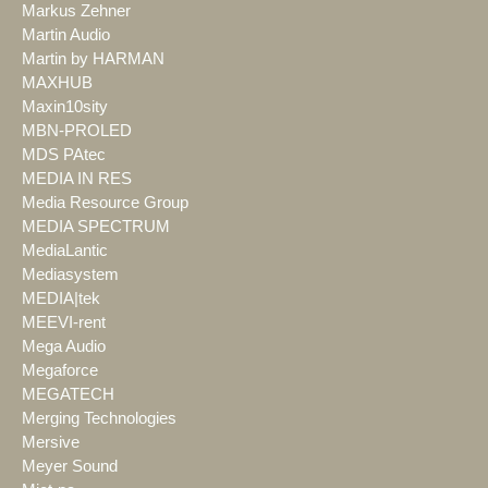
Markus Zehner
Martin Audio
Martin by HARMAN
MAXHUB
Maxin10sity
MBN-PROLED
MDS PAtec
MEDIA IN RES
Media Resource Group
MEDIA SPECTRUM
MediaLantic
Mediasystem
MEDIA|tek
MEEVI-rent
Mega Audio
Megaforce
MEGATECH
Merging Technologies
Mersive
Meyer Sound