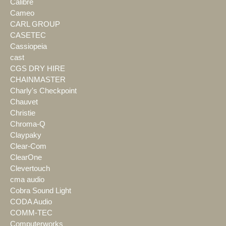
Calibre
Cameo
CARL GROUP
CASETEC
Cassiopeia
cast
CGS DRY HIRE
CHAINMASTER
Charly's Checkpoint
Chauvet
Christie
Chroma-Q
Claypaky
Clear-Com
ClearOne
Clevertouch
cma audio
Cobra Sound Light
CODA Audio
COMM-TEC
Computerworks