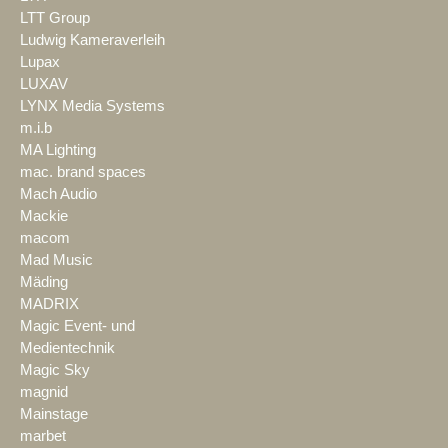
LTT Group
Ludwig Kameraverleih
Lupax
LUXAV
LYNX Media Systems
m.i.b
MA Lighting
mac. brand spaces
Mach Audio
Mackie
macom
Mad Music
Mäding
MADRIX
Magic Event- und
Medientechnik
Magic Sky
magnid
Mainstage
marbet