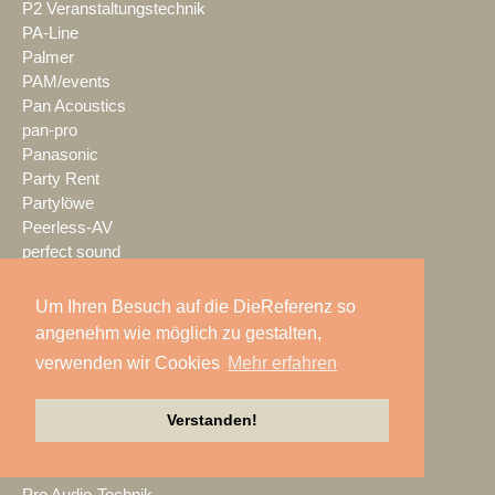
P2 Veranstaltungstechnik
PA-Line
Palmer
PAM/events
Pan Acoustics
pan-pro
Panasonic
Party Rent
Partylöwe
Peerless-AV
perfect sound
Pico Interactive
PIK AG
Um Ihren Besuch auf die DieReferenz so
PK Sound
angenehm wie möglich zu gestalten,
PlexusAV
verwenden wir Cookies
Mehr erfahren
Point Source Audio
POOLgroup
Verstanden!
PowerLightsAugsburg
preworks
PRG
Pro Audio-Technik