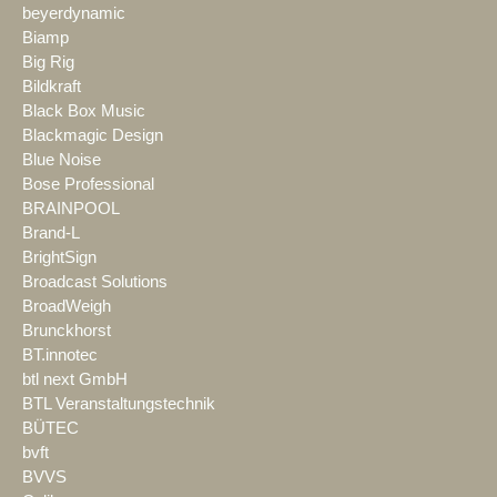
beyerdynamic
Biamp
Big Rig
Bildkraft
Black Box Music
Blackmagic Design
Blue Noise
Bose Professional
BRAINPOOL
Brand-L
BrightSign
Broadcast Solutions
BroadWeigh
Brunckhorst
BT.innotec
btl next GmbH
BTL Veranstaltungstechnik
BÜTEC
bvft
BVVS