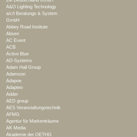
A&O Lighting Technology
a/c/t Beratungs & System
GmbH
Abbey Road Institute
Absen
AC Event
ACB
Active Blue
AD-Systems
Adam Hall Group
Adamson
Adapoe
Adapteo
Adder
AED group
AES Veranstaltungstechnik
AFMG
Agentur für Markenträume
AK Media
Akademie der OETHG