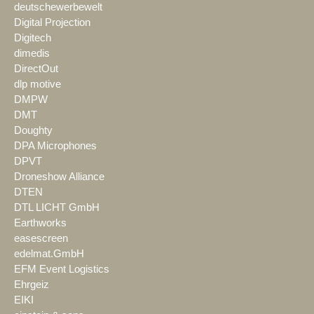
deutschewerbewelt
Digital Projection
Digitech
dimedis
DirectOut
dlp motive
DMPW
DMT
Doughty
DPA Microphones
DPVT
Droneshow Alliance
DTEN
DTL LICHT GmbH
Earthworks
easescreen
edelmat.GmbH
EFM Event Logistics
Ehrgeiz
EIKI