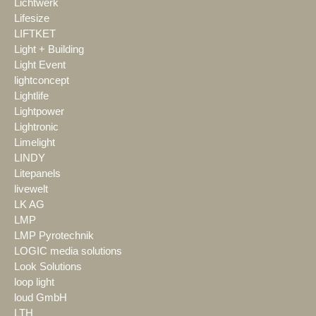
Lichtwerk
Lifesize
LIFTKET
Light + Building
Light Event
lightconcept
Lightlife
Lightpower
Lightronic
Limelight
LINDY
Litepanels
livewelt
LK AG
LMP
LMP Pyrotechnik
LOGIC media solutions
Look Solutions
loop light
loud GmbH
LTH