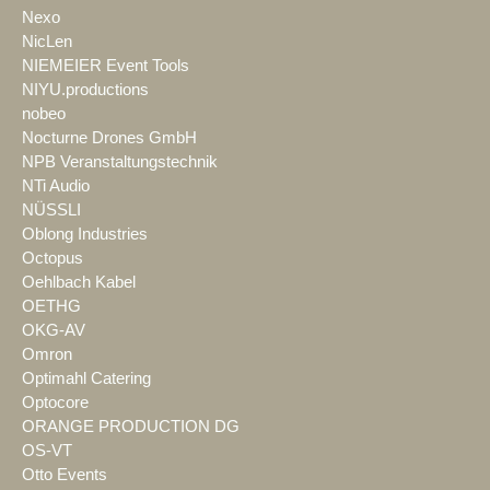
Nexo
NicLen
NIEMEIER Event Tools
NIYU.productions
nobeo
Nocturne Drones GmbH
NPB Veranstaltungstechnik
NTi Audio
NÜSSLI
Oblong Industries
Octopus
Oehlbach Kabel
OETHG
OKG-AV
Omron
Optimahl Catering
Optocore
ORANGE PRODUCTION DG
OS-VT
Otto Events