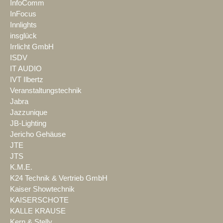
InfoComm
InFocus
Innlights
insglück
Irrlicht GmbH
ISDV
IT AUDIO
IVT Ilbertz
Veranstaltungstechnik
Jabra
Jazzunique
JB-Lighting
Jericho Gehäuse
JTE
JTS
K.M.E.
K24 Technik & Vertrieb GmbH
Kaiser Showtechnik
KAISERSCHOTE
KALLE KRAUSE
Kern & Stelly