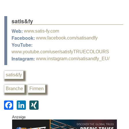
satis&fy
Web:
www.satis-fy.com
Facebook:
www.facebook.com/satisandfy
YouTube:
www.youtube.com/user/satisfyTRUECOLOURS
Instagram:
www.instagram.com/satisandfy_EU/
satis&fy
Branche
Firmen
F
Li
XI
a
n
N
Anzeige
c
k
G