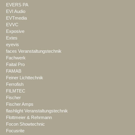
EVERS PA
EVI Audio
EVTmedia
EVVC
Exposive
Extes
eyevis
faces Veranstaltungstechnik
Fachwerk
Faital Pro
FAMAB
Feiner Lichttechnik
Ferrofish
FILMTEC
Fischer
Fischer Amps
flashlight Veranstaltungstechnik
Flottmeier & Rehrmann
Focon Showtechnic
Focusrite