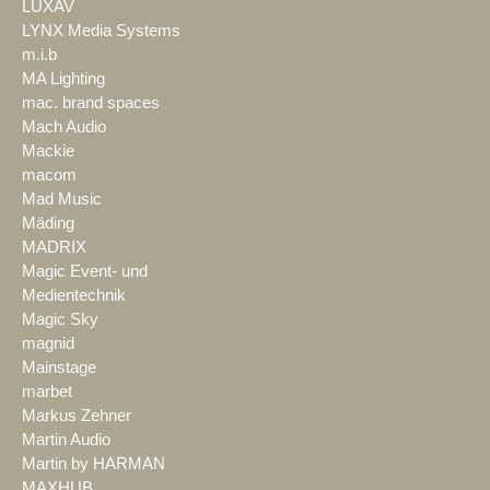
LUXAV
LYNX Media Systems
m.i.b
MA Lighting
mac. brand spaces
Mach Audio
Mackie
macom
Mad Music
Mäding
MADRIX
Magic Event- und
Medientechnik
Magic Sky
magnid
Mainstage
marbet
Markus Zehner
Martin Audio
Martin by HARMAN
MAXHUB