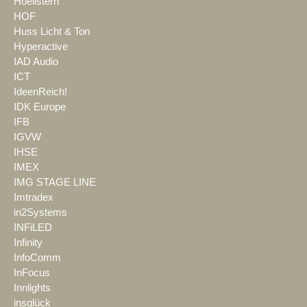
Hoellstern
HOF
Huss Licht & Ton
Hyperactive
IAD Audio
ICT
IdeenReich!
IDK Europe
IFB
IGVW
IHSE
IMEX
IMG STAGE LINE
Imtradex
in2Systems
INFiLED
Infinity
InfoComm
InFocus
Innlights
insglück