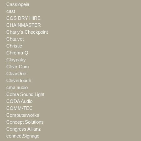
Cassiopeia
cast
CGS DRY HIRE
CHAINMASTER
Charly's Checkpoint
Chauvet
Christie
Chroma-Q
Claypaky
Clear-Com
ClearOne
Clevertouch
cma audio
Cobra Sound Light
CODA Audio
COMM-TEC
Computerworks
Concept Solutions
Congress Allianz
connectSignage