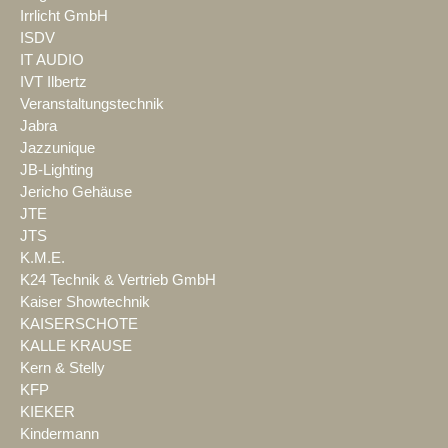
Irrlicht GmbH
ISDV
IT AUDIO
IVT Ilbertz
Veranstaltungstechnik
Jabra
Jazzunique
JB-Lighting
Jericho Gehäuse
JTE
JTS
K.M.E.
K24 Technik & Vertrieb GmbH
Kaiser Showtechnik
KAISERSCHOTE
KALLE KRAUSE
Kern & Stelly
KFP
KIEKER
Kindermann