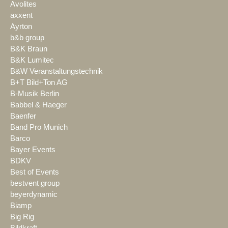
Avolites
axxent
Ayrton
b&b group
B&K Braun
B&K Lumitec
B&W Veranstaltungstechnik
B+T Bild+Ton AG
B-Musik Berlin
Babbel & Haeger
Baenfer
Band Pro Munich
Barco
Bayer Events
BDKV
Best of Events
bestvent group
beyerdynamic
Biamp
Big Rig
Bildkraft