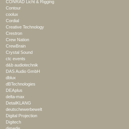
CONRAD Licht & Rigging
Contour
coolux
Cordial
Creative Technology
Crestron
Crew Nation
CrewBrain
Crystal Sound
ctc events
d&b audiotechnik
DAS Audio GmbH
dblux
dBTechnologies
DEAplus
delta-max
DetailKLANG
deutschewerbewelt
Digital Projection
Digitech
dimedis