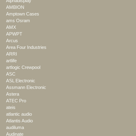
Alphadisplay
AMBION
Amptown Cases
ams Osram
AMX
APWPT
Arcus
Area Four Industries
ARRI
artlife
artlogic Crewpool
ASC
ASL Electronic
Assmann Electronic
Astera
ATEC Pro
ateis
atlantic audio
Atlantis Audio
audiluma
Audinate