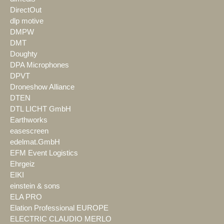
DirectOut
dlp motive
DMPW
DMT
Doughty
DPA Microphones
DPVT
Droneshow Alliance
DTEN
DTL LICHT GmbH
Earthworks
easescreen
edelmat.GmbH
EFM Event Logistics
Ehrgeiz
EIKI
einstein & sons
ELA PRO
Elation Professional EUROPE
ELECTRIC CLAUDIO MERLO