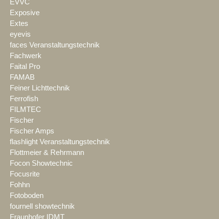
EVVC
Exposive
Extes
eyevis
faces Veranstaltungstechnik
Fachwerk
Faital Pro
FAMAB
Feiner Lichttechnik
Ferrofish
FILMTEC
Fischer
Fischer Amps
flashlight Veranstaltungstechnik
Flottmeier & Rehrmann
Focon Showtechnic
Focusrite
Fohhn
Fotoboden
fournell showtechnik
Fraunhofer IDMT