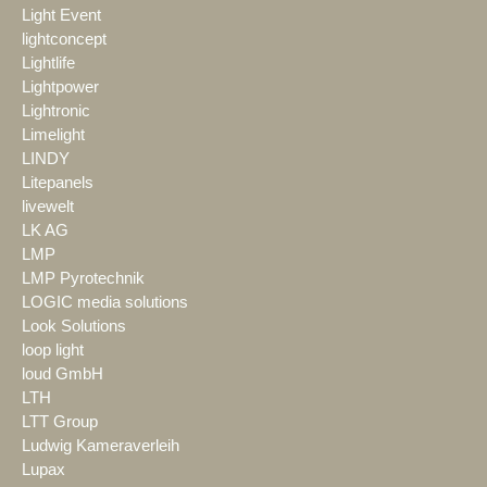
Light Event
lightconcept
Lightlife
Lightpower
Lightronic
Limelight
LINDY
Litepanels
livewelt
LK AG
LMP
LMP Pyrotechnik
LOGIC media solutions
Look Solutions
loop light
loud GmbH
LTH
LTT Group
Ludwig Kameraverleih
Lupax