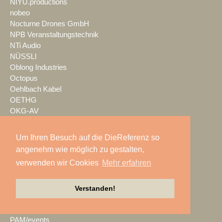
NIYU.productions
nobeo
Nocturne Drones GmbH
NPB Veranstaltungstechnik
NTi Audio
NÜSSLI
Oblong Industries
Octopus
Oehlbach Kabel
OETHG
OKG-AV
Omron
Optimahl Catering
Um Ihren Besuch auf die DieReferenz so
Optocore
angenehm wie möglich zu gestalten,
ORANGE PRODUCTION DG
verwenden wir Cookies
Mehr erfahren
OS-VT
Otto Events
P2 Veranstaltungstechnik
Verstanden!
PA-Line
Palmer
PAM/events