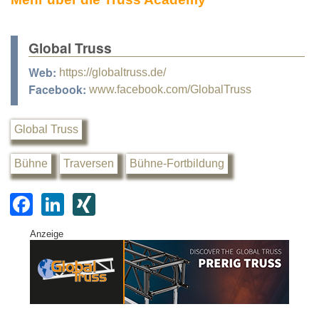
Global Truss
Web:
https://globaltruss.de/
Facebook:
www.facebook.com/GlobalTruss
Global Truss
Bühne
Traversen
Bühne-Fortbildung
F
Li
XI
a
n
N
Anzeige
c
k
G
e
e
b
dI
o
n