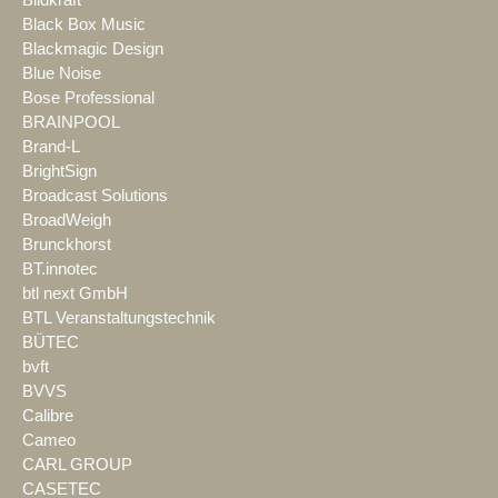
Black Box Music
Blackmagic Design
Blue Noise
Bose Professional
BRAINPOOL
Brand-L
BrightSign
Broadcast Solutions
BroadWeigh
Brunckhorst
BT.innotec
btl next GmbH
BTL Veranstaltungstechnik
BÜTEC
bvft
BVVS
Calibre
Cameo
CARL GROUP
CASETEC