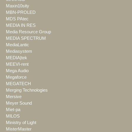
Maxin10sity
MBN-PROLED
MDS PAtec
MEDIA IN RES
Media Resource Group
MEDIA SPECTRUM
MediaLantic
Mediasystem
MEDIA|tek
MEEVI-rent
Mega Audio
Megaforce
MEGATECH
Merging Technologies
Mersive
Meyer Sound
Miet-pa
MILOS
Ministry of Light
MisterMaster