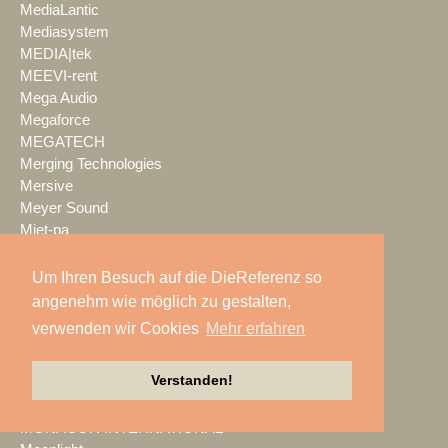
MediaLantic
Mediasystem
MEDIA|tek
MEEVI-rent
Mega Audio
Megaforce
MEGATECH
Merging Technologies
Mersive
Meyer Sound
Miet-pa
MILOS
Ministry of Light
Um Ihren Besuch auf die DieReferenz so
MisterMaster
angenehm wie möglich zu gestalten,
Mitsubishi Electric
verwenden wir Cookies
Mehr erfahren
MKM Event Show Technik
MLS magic light+sound
Verstanden!
MMC Studios
Modulo Pi
MONACOR INTERNATIONAL