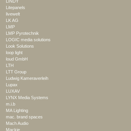
LINDY
Litepanels
livewelt
LK AG
LMP
LMP Pyrotechnik
LOGIC media solutions
Look Solutions
loop light
loud GmbH
LTH
LTT Group
Ludwig Kameraverleih
Lupax
LUXAV
LYNX Media Systems
m.i.b
MA Lighting
mac. brand spaces
Mach Audio
Mackie