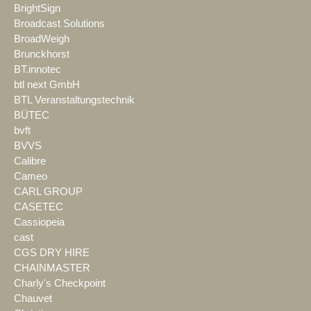
BrightSign
Broadcast Solutions
BroadWeigh
Brunckhorst
BT.innotec
btl next GmbH
BTL Veranstaltungstechnik
BÜTEC
bvft
BVVS
Calibre
Cameo
CARL GROUP
CASETEC
Cassiopeia
cast
CGS DRY HIRE
CHAINMASTER
Charly's Checkpoint
Chauvet