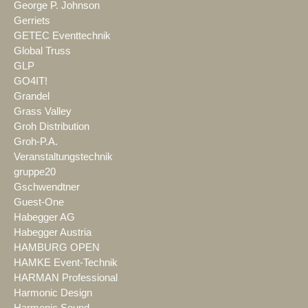
George P. Johnson
Gerriets
GETEC Eventtechnik
Global Truss
GLP
GO4IT!
Grandel
Grass Valley
Groh Distribution
Groh-P.A.
Veranstaltungstechnik
gruppe20
Gschwendtner
Guest-One
Habegger AG
Habegger Austria
HAMBURG OPEN
HAMKE Event-Technik
HARMAN Professional
Harmonic Design
Harmonic Sound