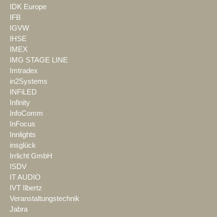
IDK Europe
IFB
IGVW
IHSE
IMEX
IMG STAGE LINE
Imtradex
in2Systems
INFiLED
Infinity
InfoComm
InFocus
Innlights
insglück
Irrlicht GmbH
ISDV
IT AUDIO
IVT Ilbertz
Veranstaltungstechnik
Jabra