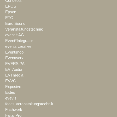
Concepts
EPOS
Epson
ETC
Euro Sound
Veranstaltungstechnik
event it AG
Event*Integrator
events creative
Eventshop
Eventworx
EVERS PA
EVI Audio
EVTmedia
EVVC
Exposive
Extes
eyevis
faces Veranstaltungstechnik
Fachwerk
Faital Pro