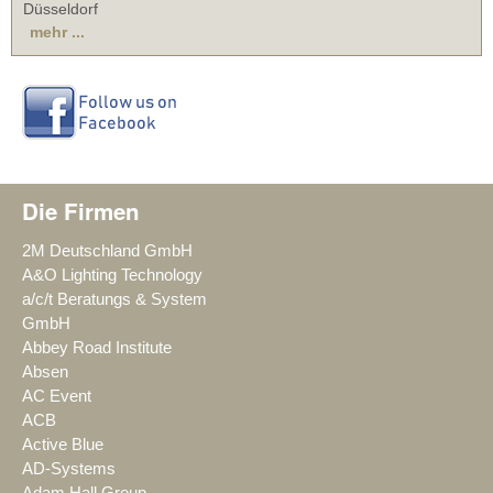
Düsseldorf
mehr ...
Die Firmen
2M Deutschland GmbH
A&O Lighting Technology
a/c/t Beratungs & System
GmbH
Abbey Road Institute
Absen
AC Event
ACB
Active Blue
AD-Systems
Adam Hall Group