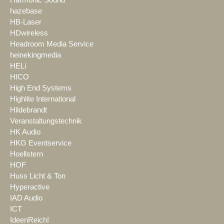
hazebase
HB-Laser
HDwireless
Headroom Media Service
heinekingmedia
HELi
HICO
High End Systems
Highlite International
Hildebrandt
Veranstaltungstechnik
HK Audio
HKG Eventservice
Hoellstern
HOF
Huss Licht & Ton
Hyperactive
IAD Audio
ICT
IdeenReich!