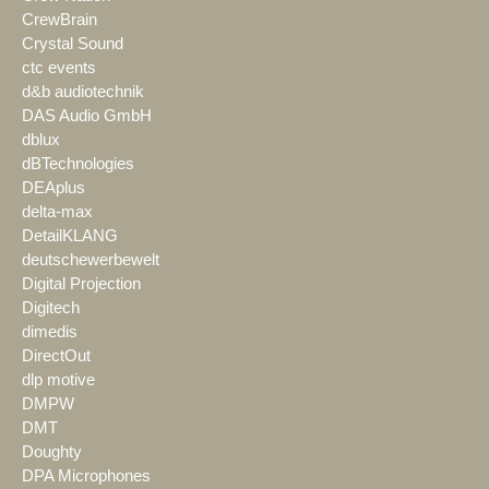
CrewBrain
Crystal Sound
ctc events
d&b audiotechnik
DAS Audio GmbH
dblux
dBTechnologies
DEAplus
delta-max
DetailKLANG
deutschewerbewelt
Digital Projection
Digitech
dimedis
DirectOut
dlp motive
DMPW
DMT
Doughty
DPA Microphones