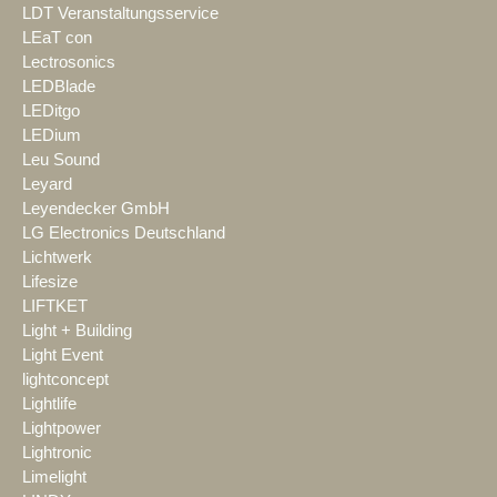
LDT Veranstaltungsservice
LEaT con
Lectrosonics
LEDBlade
LEDitgo
LEDium
Leu Sound
Leyard
Leyendecker GmbH
LG Electronics Deutschland
Lichtwerk
Lifesize
LIFTKET
Light + Building
Light Event
lightconcept
Lightlife
Lightpower
Lightronic
Limelight