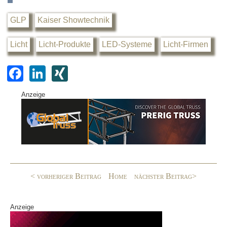
GLP
Kaiser Showtechnik
Licht
Licht-Produkte
LED-Systeme
Licht-Firmen
F
Li
XI
a
n
N
Anzeige
c
k
G
e
e
b
dI
o
n
o
< vorheriger Beitrag
Home
nächster Beitrag>
k
Anzeige