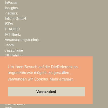
InFocus
Innlights
insglück
Irrlicht GmbH
ISDV
IT AUDIO
IVT Ilbertz
Veranstaltungstechnik
Jabra
Jazzunique
JB-Lighting
Jericho Gehäuse
JTE
Um Ihren Besuch auf die DieReferenz so
JTS
angenehm wie möglich zu gestalten,
K.M.E.
verwenden wir Cookies
Mehr erfahren
K24 Technik & Vertrieb GmbH
Kaiser Showtechnik
Verstanden!
KAISERSCHOTE
KALLE KRAUSE
Kern & Stelly