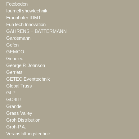
Fotoboden
fournell showtechnik
Fraunhofer IDMT
FunTech Innovation
GAHRENS + BATTERMANN
Gardemann
Gefen
GEMCO
Genelec
George P. Johnson
Gerriets
GETEC Eventtechnik
Global Truss
GLP
GO4IT!
Grandel
Grass Valley
Groh Distribution
Groh-P.A.
Veranstaltungstechnik