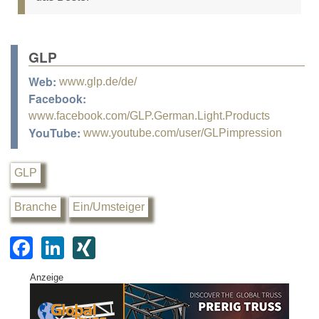
GLP
Web:
www.glp.de/de/
Facebook:
www.facebook.com/GLP.German.Light.Products
YouTube:
www.youtube.com/user/GLPimpression
GLP
Branche
Ein/Umsteiger
F
Li
XI
a
n
N
Anzeige
c
k
G
e
e