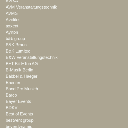
AVIXA
AVM Veranstaltungstechnik
AVMS
Avolites
axxent
Ayrton
b&b group
B&K Braun
B&K Lumitec
B&W Veranstaltungstechnik
B+T Bild+Ton AG
B-Musik Berlin
Babbel & Haeger
Baenfer
Band Pro Munich
Barco
Bayer Events
BDKV
Best of Events
bestvent group
beyerdynamic