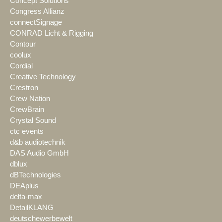
Concept Solutions
Congress Allianz
connectSignage
CONRAD Licht & Rigging
Contour
coolux
Cordial
Creative Technology
Crestron
Crew Nation
CrewBrain
Crystal Sound
ctc events
d&b audiotechnik
DAS Audio GmbH
dblux
dBTechnologies
DEAplus
delta-max
DetailKLANG
deutschewerbewelt