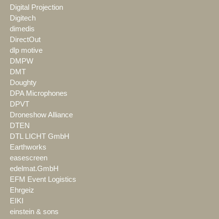
Digital Projection
Digitech
dimedis
DirectOut
dlp motive
DMPW
DMT
Doughty
DPA Microphones
DPVT
Droneshow Alliance
DTEN
DTL LICHT GmbH
Earthworks
easescreen
edelmat.GmbH
EFM Event Logistics
Ehrgeiz
EIKI
einstein & sons