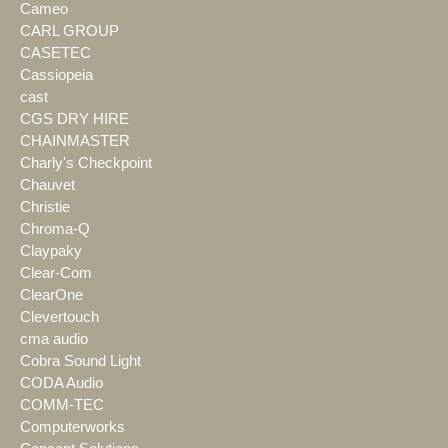
Cameo
CARL GROUP
CASETEC
Cassiopeia
cast
CGS DRY HIRE
CHAINMASTER
Charly's Checkpoint
Chauvet
Christie
Chroma-Q
Claypaky
Clear-Com
ClearOne
Clevertouch
cma audio
Cobra Sound Light
CODA Audio
COMM-TEC
Computerworks