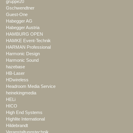
gruppe20
Gschwendtner
Guest-One
Habegger AG
Habegger Austria
HAMBURG OPEN
HAMKE Event-Technik
HARMAN Professional
Harmonic Design
Harmonic Sound
hazebase
HB-Laser
HDwireless
Headroom Media Service
heinekingmedia
HELi
HICO
High End Systems
Highlite International
Hildebrandt
Veranstaltungstechnik