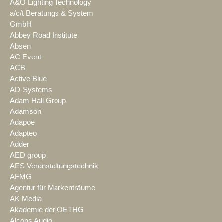
A&O Lighting Technology
a/c/t Beratungs & System
GmbH
Abbey Road Institute
Absen
AC Event
ACB
Active Blue
AD-Systems
Adam Hall Group
Adamson
Adapoe
Adapteo
Adder
AED group
AES Veranstaltungstechnik
AFMG
Agentur für Markenträume
AK Media
Akademie der OETHG
Alcons Audio