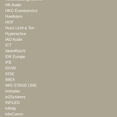
HK Audio
HKG Eventservice
Hoellstern
HOF
Huss Licht & Ton
Hyperactive
IAD Audio
ICT
IdeenReich!
IDK Europe
IFB
IGVW
IHSE
IMEX
IMG STAGE LINE
Imtradex
in2Systems
INFiLED
Infinity
InfoComm