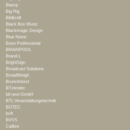
Biamp
Big Rig
Bildkraft
Black Box Music
Blackmagic Design
Blue Noise
Bose Professional
BRAINPOOL
Brand-L
BrightSign
Broadcast Solutions
BroadWeigh
Brunckhorst
BT.innotec
btl next GmbH
BTL Veranstaltungstechnik
BÜTEC
bvft
BVVS
Calibre