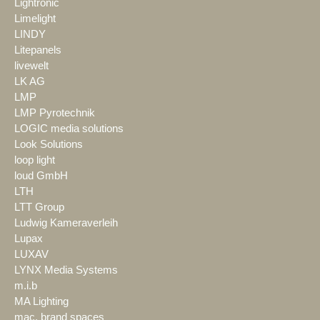
Lightronic
Limelight
LINDY
Litepanels
livewelt
LK AG
LMP
LMP Pyrotechnik
LOGIC media solutions
Look Solutions
loop light
loud GmbH
LTH
LTT Group
Ludwig Kameraverleih
Lupax
LUXAV
LYNX Media Systems
m.i.b
MA Lighting
mac. brand spaces