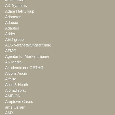
Active Blue
AD-Systems
Adam Hall Group
Adamson
Adapoe
Adapteo
Adder
AED group
AES Veranstaltungstechnik
AFMG
Agentur für Markenträume
AK Media
Akademie der OETHG
Alcons Audio
Alfalite
Allen & Heath
Alphadisplay
AMBION
Amptown Cases
ams Osram
AMX