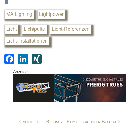
MA Lighting
Lightpower
Licht
Lichtpulte
Licht-Referenzen
Licht-Installationen
F
Li
XI
a
n
N
Anzeige
c
k
G
e
e
b
dI
o
n
o
< vorheriger Beitrag
Home
nächster Beitrag>
k