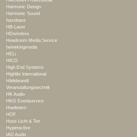
HARMAN Professional
Harmonic Design
Harmonic Sound
hazebase
HB-Laser
HDwireless
Headroom Media Service
heinekingmedia
HELi
HICO
High End Systems
Highlite International
Hildebrandt
Veranstaltungstechnik
HK Audio
HKG Eventservice
Hoellstern
HOF
Huss Licht & Ton
Hyperactive
IAD Audio