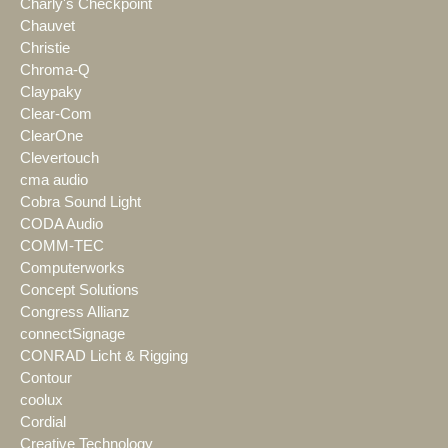
Charly's Checkpoint
Chauvet
Christie
Chroma-Q
Claypaky
Clear-Com
ClearOne
Clevertouch
cma audio
Cobra Sound Light
CODA Audio
COMM-TEC
Computerworks
Concept Solutions
Congress Allianz
connectSignage
CONRAD Licht & Rigging
Contour
coolux
Cordial
Creative Technology