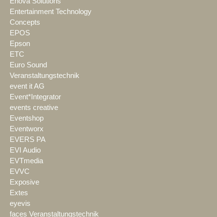
Enova Solutions
Entertainment Technology
Concepts
EPOS
Epson
ETC
Euro Sound
Veranstaltungstechnik
event it AG
Event*Integrator
events creative
Eventshop
Eventworx
EVERS PA
EVI Audio
EVTmedia
EVVC
Exposive
Extes
eyevis
faces Veranstaltungstechnik