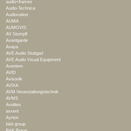
audio+frames
Audio-Technica
Audiovation
AUMA
AUMOVIS
AV Stumpfl
Avantgarde
Avaya
AVE Audio Stuttgart
AVE Audio Visual Equipment
Aventem
AVID
Avisonik
AVIXA
AVM Veranstaltungstechnik
AVMS
Avolites
axxent
Ayrton
b&b group
B&K Braun