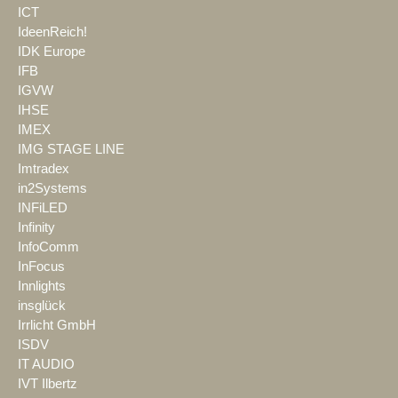
ICT
IdeenReich!
IDK Europe
IFB
IGVW
IHSE
IMEX
IMG STAGE LINE
Imtradex
in2Systems
INFiLED
Infinity
InfoComm
InFocus
Innlights
insglück
Irrlicht GmbH
ISDV
IT AUDIO
IVT Ilbertz