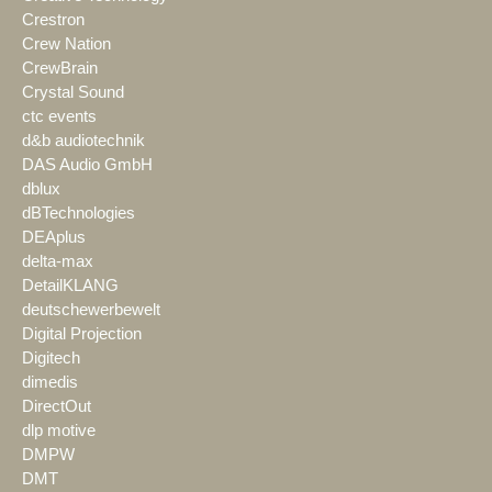
Crestron
Crew Nation
CrewBrain
Crystal Sound
ctc events
d&b audiotechnik
DAS Audio GmbH
dblux
dBTechnologies
DEAplus
delta-max
DetailKLANG
deutschewerbewelt
Digital Projection
Digitech
dimedis
DirectOut
dlp motive
DMPW
DMT