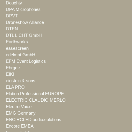
Doughty
DPA Microphones
DPVT
Droneshow Alliance
DTEN
DTL LICHT GmbH
Earthworks
easescreen
edelmat.GmbH
EFM Event Logistics
Ehrgeiz
EIKI
einstein & sons
ELA PRO
Elation Professional EUROPE
ELECTRIC CLAUDIO MERLO
Electro-Voice
EMG Germany
ENCIRCLED audio.solutions
Encore EMEA