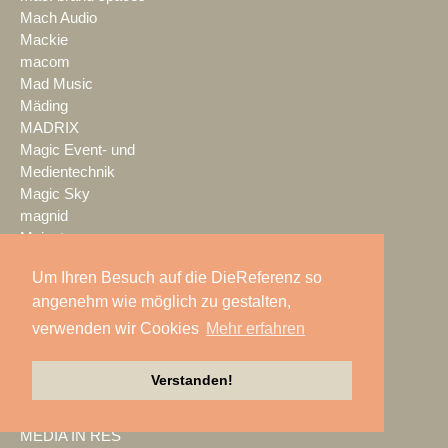
Mach Audio
Mackie
macom
Mad Music
Mäding
MADRIX
Magic Event- und
Medientechnik
Magic Sky
magnid
Mainstage
marbet
Um Ihren Besuch auf die DieReferenz so
Markus Zehner
angenehm wie möglich zu gestalten,
Martin Audio
Martin by HARMAN
verwenden wir Cookies
Mehr erfahren
MAXHUB
Maxin10sity
Verstanden!
MBN-PROLED
MDS PAtec
MEDIA IN RES