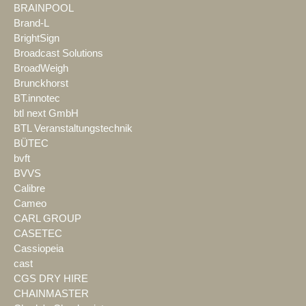
BRAINPOOL
Brand-L
BrightSign
Broadcast Solutions
BroadWeigh
Brunckhorst
BT.innotec
btl next GmbH
BTL Veranstaltungstechnik
BÜTEC
bvft
BVVS
Calibre
Cameo
CARL GROUP
CASETEC
Cassiopeia
cast
CGS DRY HIRE
CHAINMASTER