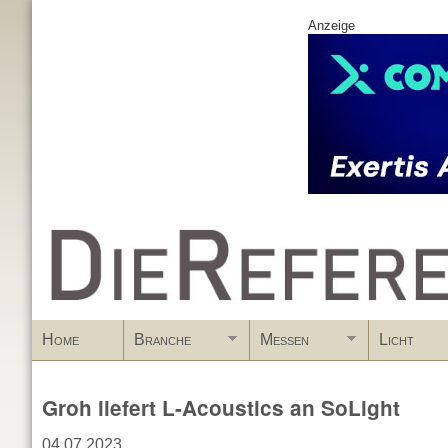
Anzeige
www.DieReferenz.de
Home
Branche
Messen
Licht
Groh liefert L-Acoustics an SoLight
04.07.2023