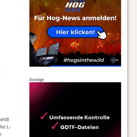
e
Anzeige
erdt
ke L-
m