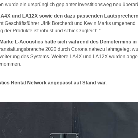
on wurde ein ursprünglich geplanter Investitionsweg neu überarb
n LA4X und LA12X sowie den dazu passenden Lautsprechern
ht Geschäftsführer Ulrik Borcherdt und Kevin Marks umgehend
g der Produkte ist robust und schick zugleich.“
Marke L-Acoustics hatte sich während des Demotermins in
ranstaltungsbranche 2020 durch Corona nahezu lahmgelegt wu
rweiterung des Systems. Weitere LA4X und LA12X wurden anges
genommen.
stics Rental Network angepasst auf Stand war.