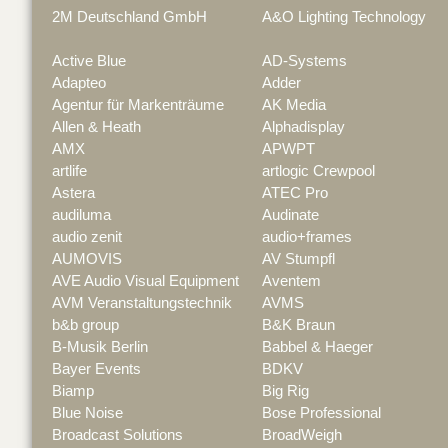
2M Deutschland GmbH
A&O Lighting Technology
Active Blue
AD-Systems
Adapteo
Adder
Agentur für Markenträume
AK Media
Allen & Heath
Alphadisplay
AMX
APWPT
artlife
artlogic Crewpool
Astera
ATEC Pro
audiluma
Audinate
audio zenit
audio+frames
AUMOVIS
AV Stumpfl
AVE Audio Visual Equipment
Aventem
AVM Veranstaltungstechnik
AVMS
b&b group
B&K Braun
B-Musik Berlin
Babbel & Haeger
Bayer Events
BDKV
Biamp
Big Rig
Blue Noise
Bose Professional
Broadcast Solutions
BroadWeigh