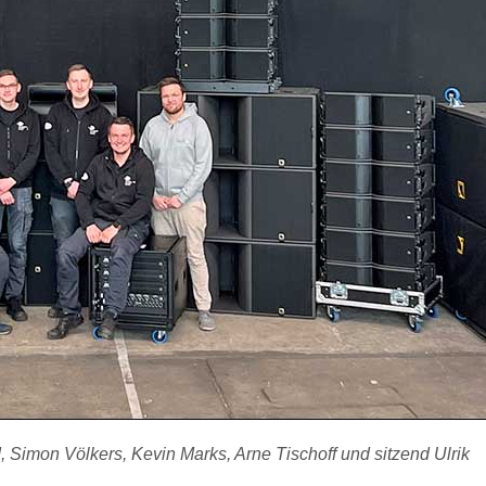
d, Simon Völkers, Kevin Marks, Arne Tischoff und sitzend Ulrik