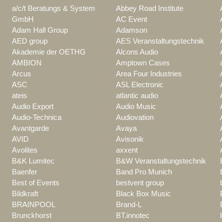
a/c/t Beratungs & System
Abbey Road Institute
GmbH
AC Event
Adam Hall Group
Adamson
AED group
AES Veranstaltungstechnik
Akademie der OETHG
Alcons Audio
AMBION
Amptown Cases
Arcus
Area Four Industries
ASC
ASL Electronic
ateis
atlantic audio
Audio Export
Audio Music
Audio-Technica
Audiovation
Avantgarde
Avaya
AVID
Avisonik
Avolites
axxent
B&K Lumitec
B&W Veranstaltungstechnik
Baenfer
Band Pro Munich
Best of Events
bestvent group
Bildkraft
Black Box Music
BRAINPOOL
Brand-L
Brunckhorst
BT.innotec