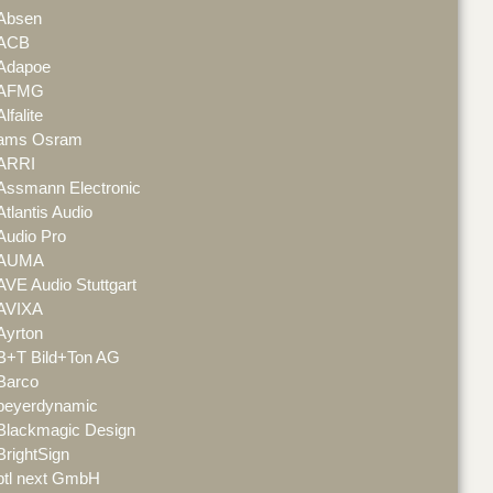
Absen
ACB
Adapoe
AFMG
Alfalite
ams Osram
ARRI
Assmann Electronic
Atlantis Audio
Audio Pro
AUMA
AVE Audio Stuttgart
AVIXA
Ayrton
B+T Bild+Ton AG
Barco
beyerdynamic
Blackmagic Design
BrightSign
btl next GmbH