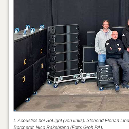
L-Acoustics bei SoLight (von links): Stehend Florian Lin
Borcherdt, Nico Rakebrand (Foto: Groh PA).