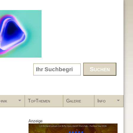
Search form
hnik
TopThemen
Galerie
Info
Anzeige