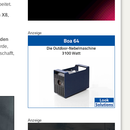
eitet.
 X8,
Anzeige
 den
rde,
chafft,
Anzeige