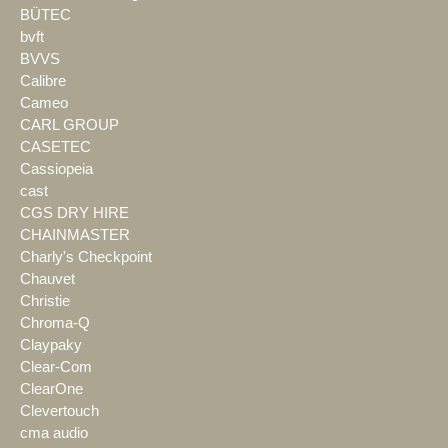
BÜTEC
bvft
BVVS
Calibre
Cameo
CARL GROUP
CASETEC
Cassiopeia
cast
CGS DRY HIRE
CHAINMASTER
Charly's Checkpoint
Chauvet
Christie
Chroma-Q
Claypaky
Clear-Com
ClearOne
Clevertouch
cma audio