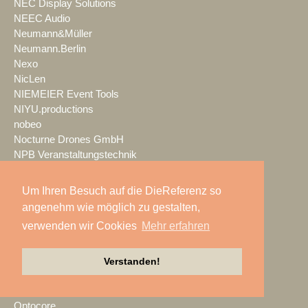
NEC Display Solutions
NEEC Audio
Neumann&Müller
Neumann.Berlin
Nexo
NicLen
NIEMEIER Event Tools
NIYU.productions
nobeo
Nocturne Drones GmbH
NPB Veranstaltungstechnik
NTi Audio
NÜSSLI
Um Ihren Besuch auf die DieReferenz so
Oblong Industries
angenehm wie möglich zu gestalten,
Octopus
verwenden wir Cookies
Mehr erfahren
Oehlbach Kabel
OETHG
OKG-AV
Verstanden!
Omron
Optimahl Catering
Optocore