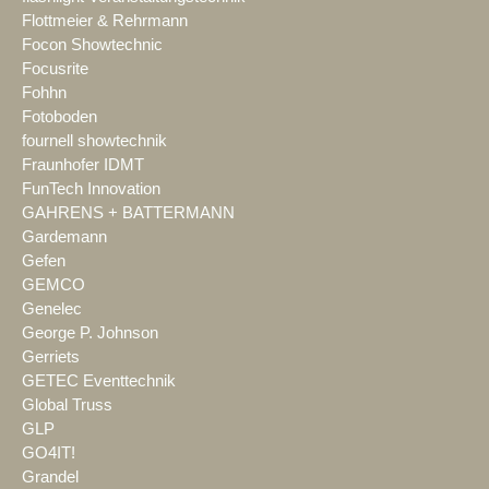
Flottmeier & Rehrmann
Focon Showtechnic
Focusrite
Fohhn
Fotoboden
fournell showtechnik
Fraunhofer IDMT
FunTech Innovation
GAHRENS + BATTERMANN
Gardemann
Gefen
GEMCO
Genelec
George P. Johnson
Gerriets
GETEC Eventtechnik
Global Truss
GLP
GO4IT!
Grandel