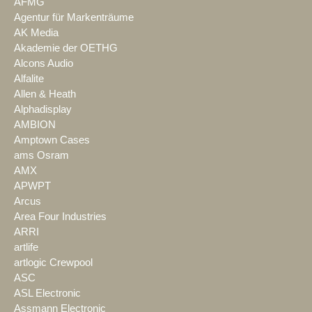
AFMG
Agentur für Markenträume
AK Media
Akademie der OETHG
Alcons Audio
Alfalite
Allen & Heath
Alphadisplay
AMBION
Amptown Cases
ams Osram
AMX
APWPT
Arcus
Area Four Industries
ARRI
artlife
artlogic Crewpool
ASC
ASL Electronic
Assmann Electronic