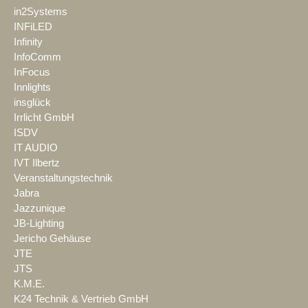
in2Systems
INFiLED
Infinity
InfoComm
InFocus
Innlights
insglück
Irrlicht GmbH
ISDV
IT AUDIO
IVT Ilbertz
Veranstaltungstechnik
Jabra
Jazzunique
JB-Lighting
Jericho Gehäuse
JTE
JTS
K.M.E.
K24 Technik & Vertrieb GmbH