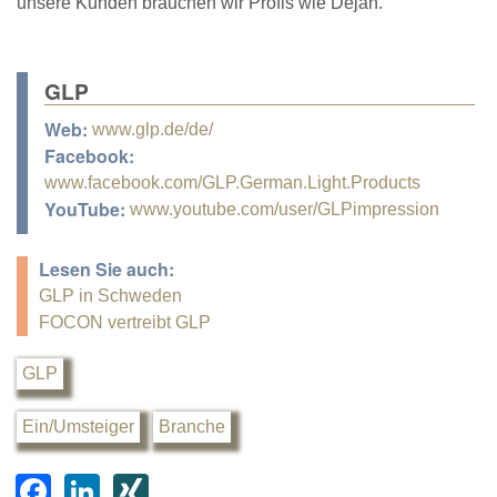
unsere Kunden brauchen wir Profis wie Dejan."
GLP
Web:
www.glp.de/de/
Facebook:
www.facebook.com/GLP.German.Light.Products
YouTube:
www.youtube.com/user/GLPimpression
Lesen Sie auch:
GLP in Schweden
FOCON vertreibt GLP
GLP
Ein/Umsteiger
Branche
F
Li
XI