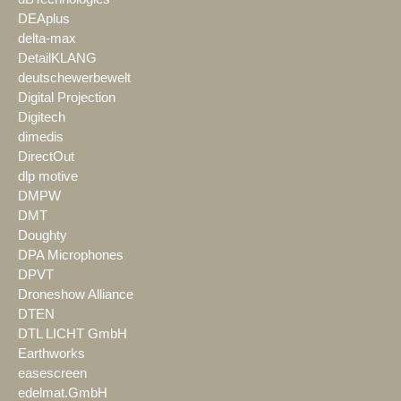
DEAplus
delta-max
DetailKLANG
deutschewerbewelt
Digital Projection
Digitech
dimedis
DirectOut
dlp motive
DMPW
DMT
Doughty
DPA Microphones
DPVT
Droneshow Alliance
DTEN
DTL LICHT GmbH
Earthworks
easescreen
edelmat.GmbH