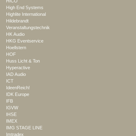
HICO
High End Systems
Highlite International
Hildebrandt
Veranstaltungstechnik
HK Audio
HKG Eventservice
Hoellstern
HOF
Huss Licht & Ton
Hyperactive
IAD Audio
ICT
IdeenReich!
IDK Europe
IFB
IGVW
IHSE
IMEX
IMG STAGE LINE
Imtradex