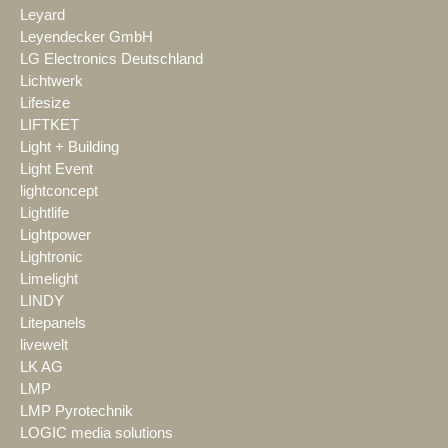
Leyard
Leyendecker GmbH
LG Electronics Deutschland
Lichtwerk
Lifesize
LIFTKET
Light + Building
Light Event
lightconcept
Lightlife
Lightpower
Lightronic
Limelight
LINDY
Litepanels
livewelt
LK AG
LMP
LMP Pyrotechnik
LOGIC media solutions