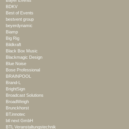
Bayer Events
BDKV
Best of Events
bestvent group
beyerdynamic
Biamp
Big Rig
Bildkraft
Black Box Music
Blackmagic Design
Blue Noise
Bose Professional
BRAINPOOL
Brand-L
BrightSign
Broadcast Solutions
BroadWeigh
Brunckhorst
BT.innotec
btl next GmbH
BTL Veranstaltungstechnik