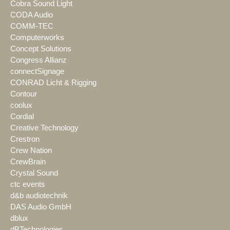
Cobra Sound Light
CODA Audio
COMM-TEC
Computerworks
Concept Solutions
Congress Allianz
connectSignage
CONRAD Licht & Rigging
Contour
coolux
Cordial
Creative Technology
Crestron
Crew Nation
CrewBrain
Crystal Sound
ctc events
d&b audiotechnik
DAS Audio GmbH
dblux
dBTechnologies