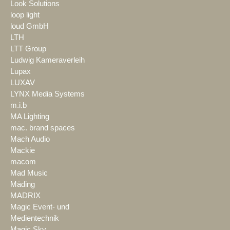
Look Solutions
loop light
loud GmbH
LTH
LTT Group
Ludwig Kameraverleih
Lupax
LUXAV
LYNX Media Systems
m.i.b
MA Lighting
mac. brand spaces
Mach Audio
Mackie
macom
Mad Music
Mäding
MADRIX
Magic Event- und
Medientechnik
Magic Sky