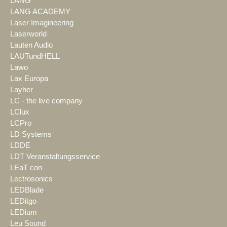
LANG
LANG ACADEMY
Laser Imagineering
Laserworld
Lauten Audio
LAUTundHELL
Lawo
Lax Europa
Layher
LC - the live company
LClux
LCPro
LD Systems
LDDE
LDT Veranstaltungsservice
LEaT con
Lectrosonics
LEDBlade
LEDitgo
LEDium
Leu Sound