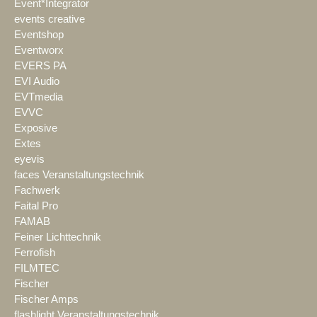
Event*Integrator
events creative
Eventshop
Eventworx
EVERS PA
EVI Audio
EVTmedia
EVVC
Exposive
Extes
eyevis
faces Veranstaltungstechnik
Fachwerk
Faital Pro
FAMAB
Feiner Lichttechnik
Ferrofish
FILMTEC
Fischer
Fischer Amps
flashlight Veranstaltungstechnik