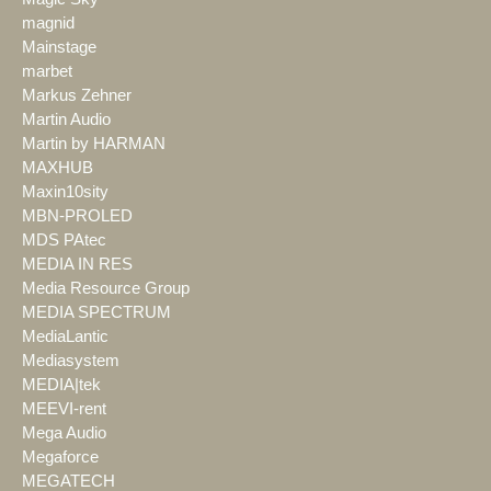
magnid
Mainstage
marbet
Markus Zehner
Martin Audio
Martin by HARMAN
MAXHUB
Maxin10sity
MBN-PROLED
MDS PAtec
MEDIA IN RES
Media Resource Group
MEDIA SPECTRUM
MediaLantic
Mediasystem
MEDIA|tek
MEEVI-rent
Mega Audio
Megaforce
MEGATECH