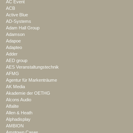
AC Event
ACB
Active Blue
AD-Systems
Adam Hall Group
Adamson
Adapoe
Adapteo
Adder
AED group
AES Veranstaltungstechnik
AFMG
Agentur für Markenträume
AK Media
Akademie der OETHG
Alcons Audio
Alfalite
Allen & Heath
Alphadisplay
AMBION
Amptown Cases