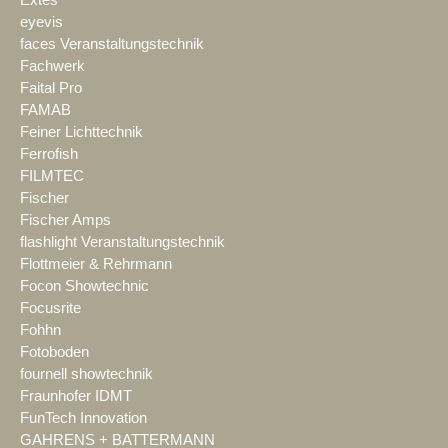
Extes
eyevis
faces Veranstaltungstechnik
Fachwerk
Faital Pro
FAMAB
Feiner Lichttechnik
Ferrofish
FILMTEC
Fischer
Fischer Amps
flashlight Veranstaltungstechnik
Flottmeier & Rehrmann
Focon Showtechnic
Focusrite
Fohhn
Fotoboden
fournell showtechnik
Fraunhofer IDMT
FunTech Innovation
GAHRENS + BATTERMANN