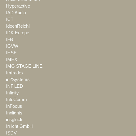
Hyperactive
IAD Audio
ICT
IdeenReich!
IDK Europe
IFB
IGVW
IHSE
IMEX
IMG STAGE LINE
Imtradex
in2Systems
INFiLED
Infinity
InfoComm
InFocus
Innlights
insglück
Irrlicht GmbH
ISDV