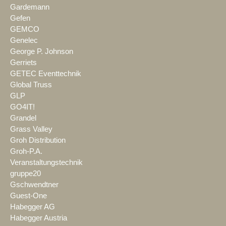
Gardemann
Gefen
GEMCO
Genelec
George P. Johnson
Gerriets
GETEC Eventtechnik
Global Truss
GLP
GO4IT!
Grandel
Grass Valley
Groh Distribution
Groh-P.A.
Veranstaltungstechnik
gruppe20
Gschwendtner
Guest-One
Habegger AG
Habegger Austria