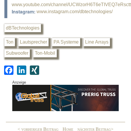
www.youtube.com/channel/UCWzorH6T6eTIVEQ7eRsct
Instagram:
www.instagram.com/dbtechnologies/
dBTechnologies
Ton
Lautsprecher
PA Systeme
Line Arrays
Subwoofer
Ton-Mobil
F
Li
XI
a
n
N
Anzeige
c
k
G
e
e
b
dI
o
n
o
< vorheriger Beitrag
Home
nächster Beitrag>