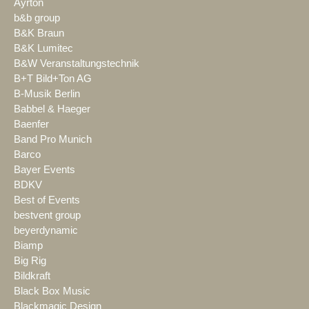
Ayrton
b&b group
B&K Braun
B&K Lumitec
B&W Veranstaltungstechnik
B+T Bild+Ton AG
B-Musik Berlin
Babbel & Haeger
Baenfer
Band Pro Munich
Barco
Bayer Events
BDKV
Best of Events
bestvent group
beyerdynamic
Biamp
Big Rig
Bildkraft
Black Box Music
Blackmagic Design