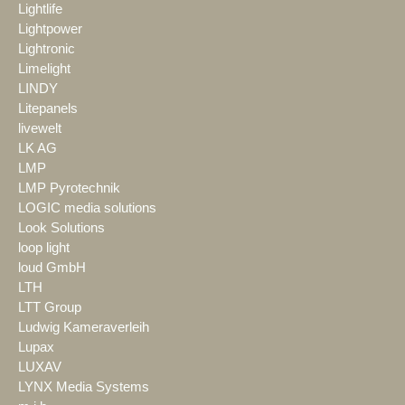
Lightlife
Lightpower
Lightronic
Limelight
LINDY
Litepanels
livewelt
LK AG
LMP
LMP Pyrotechnik
LOGIC media solutions
Look Solutions
loop light
loud GmbH
LTH
LTT Group
Ludwig Kameraverleih
Lupax
LUXAV
LYNX Media Systems