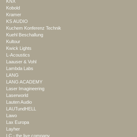
KNX
Kobold
Kramer
KS AUDIO
Kuchem Konferenz Technik
Kuehl Beschallung
Kultour
Kwick Lights
L-Acoustics
Laauser & Vohl
Lambda Labs
LANG
LANG ACADEMY
Laser Imagineering
Laserworld
Lauten Audio
LAUTundHELL
Lawo
Lax Europa
Layher
LC - the live company