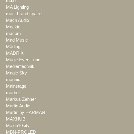
m.i.b
MA Lighting
mac. brand spaces
Mach Audio
Mackie
macom
Mad Music
Mäding
MADRIX
Magic Event- und
Medientechnik
Magic Sky
magnid
Mainstage
marbet
Markus Zehner
Martin Audio
Martin by HARMAN
MAXHUB
Maxin10sity
MBN-PROLED