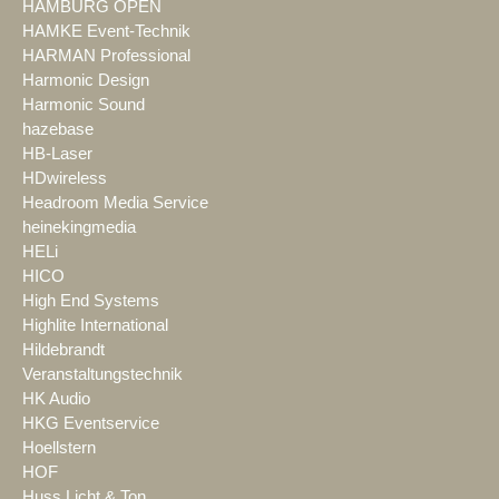
HAMBURG OPEN
HAMKE Event-Technik
HARMAN Professional
Harmonic Design
Harmonic Sound
hazebase
HB-Laser
HDwireless
Headroom Media Service
heinekingmedia
HELi
HICO
High End Systems
Highlite International
Hildebrandt
Veranstaltungstechnik
HK Audio
HKG Eventservice
Hoellstern
HOF
Huss Licht & Ton