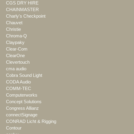
CGS DRY HIRE
CHAINMASTER
Charly's Checkpoint
Chauvet
Christie
Chroma-Q
Claypaky
Clear-Com
ClearOne
Clevertouch
cma audio
Cobra Sound Light
CODA Audio
COMM-TEC
Computerworks
Concept Solutions
Congress Allianz
connectSignage
CONRAD Licht & Rigging
Contour