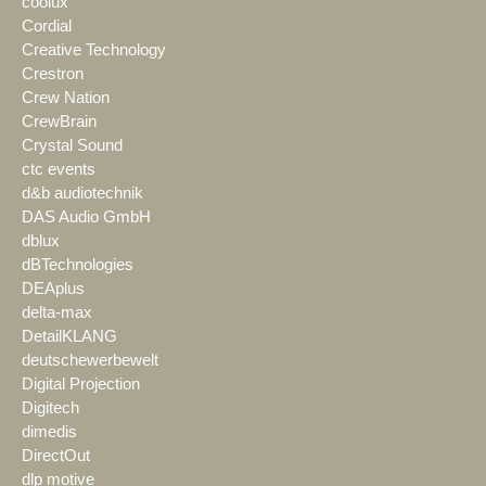
coolux
Cordial
Creative Technology
Crestron
Crew Nation
CrewBrain
Crystal Sound
ctc events
d&b audiotechnik
DAS Audio GmbH
dblux
dBTechnologies
DEAplus
delta-max
DetailKLANG
deutschewerbewelt
Digital Projection
Digitech
dimedis
DirectOut
dlp motive