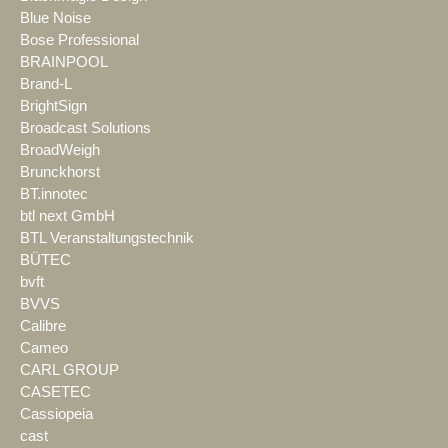
Blue Noise
Bose Professional
BRAINPOOL
Brand-L
BrightSign
Broadcast Solutions
BroadWeigh
Brunckhorst
BT.innotec
btl next GmbH
BTL Veranstaltungstechnik
BÜTEC
bvft
BVVS
Calibre
Cameo
CARL GROUP
CASETEC
Cassiopeia
cast