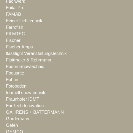
Fachwerk
Faital Pro
FAMAB
Feiner Lichttechnik
Ferrofish
FILMTEC
Fischer
Fischer Amps
flashlight Veranstaltungstechnik
Flottmeier & Rehrmann
Focon Showtechnic
Focusrite
Fohhn
Fotoboden
fournell showtechnik
Fraunhofer IDMT
FunTech Innovation
GAHRENS + BATTERMANN
Gardemann
Gefen
GEMCO