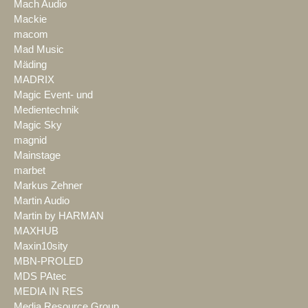
Mach Audio
Mackie
macom
Mad Music
Mäding
MADRIX
Magic Event- und
Medientechnik
Magic Sky
magnid
Mainstage
marbet
Markus Zehner
Martin Audio
Martin by HARMAN
MAXHUB
Maxin10sity
MBN-PROLED
MDS PAtec
MEDIA IN RES
Media Resource Group