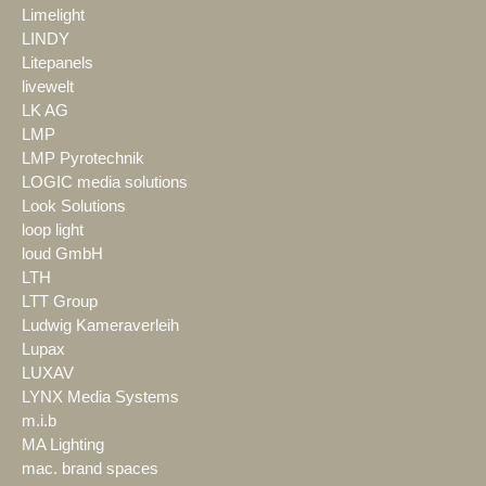
Limelight
LINDY
Litepanels
livewelt
LK AG
LMP
LMP Pyrotechnik
LOGIC media solutions
Look Solutions
loop light
loud GmbH
LTH
LTT Group
Ludwig Kameraverleih
Lupax
LUXAV
LYNX Media Systems
m.i.b
MA Lighting
mac. brand spaces