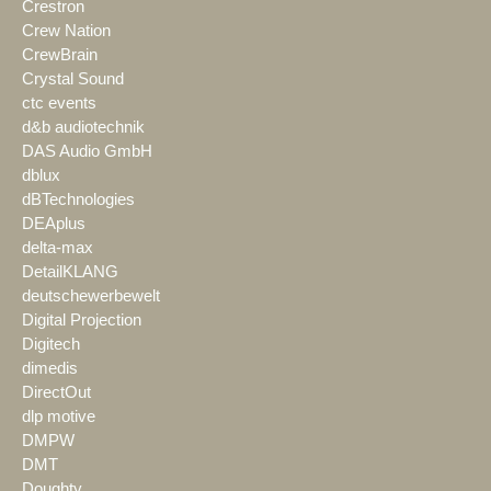
Crestron
Crew Nation
CrewBrain
Crystal Sound
ctc events
d&b audiotechnik
DAS Audio GmbH
dblux
dBTechnologies
DEAplus
delta-max
DetailKLANG
deutschewerbewelt
Digital Projection
Digitech
dimedis
DirectOut
dlp motive
DMPW
DMT
Doughty