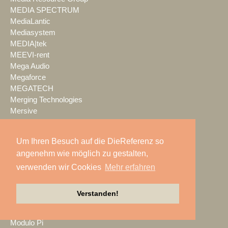
MEDIA SPECTRUM
MediaLantic
Mediasystem
MEDIA|tek
MEEVI-rent
Mega Audio
Megaforce
MEGATECH
Merging Technologies
Mersive
Meyer Sound
Miet-pa
Um Ihren Besuch auf die DieReferenz so
MILOS
angenehm wie möglich zu gestalten,
Ministry of Light
MisterMaster
verwenden wir Cookies
Mehr erfahren
Mitsubishi Electric
MKM Event Show Technik
Verstanden!
MLS magic light+sound
MMC Studios
Modulo Pi