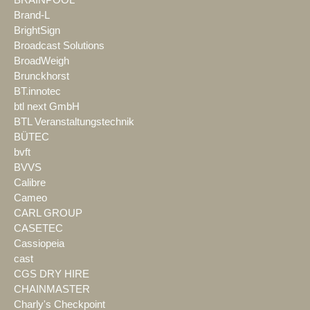
Brand-L
BrightSign
Broadcast Solutions
BroadWeigh
Brunckhorst
BT.innotec
btl next GmbH
BTL Veranstaltungstechnik
BÜTEC
bvft
BVVS
Calibre
Cameo
CARL GROUP
CASETEC
Cassiopeia
cast
CGS DRY HIRE
CHAINMASTER
Charly's Checkpoint