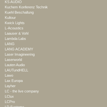
KS AUDIO
Kuchem Konferenz Technik
Kuehl Beschallung
Kultour
Kwick Lights
L-Acoustics
Laauser & Vohl
Lambda Labs
LANG
LANG ACADEMY
Laser Imagineering
Laserworld
Lauten Audio
LAUTundHELL
Lawo
Lax Europa
Layher
LC - the live company
LClux
LCPro
LD Systems