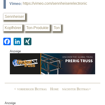
Vimeo:
https://vimeo.com/sennheiserelectronic
Sennheiser
Kopfhörer
Ton-Produkte
Ton
F
Li
XI
a
n
N
Anzeige
c
k
G
e
e
b
dI
o
n
o
< vorheriger Beitrag
Home
nächster Beitrag>
k
Anzeige