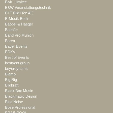
B&K Lumitec
B&W Veranstaltungstechnik
B+T Bild+Ton AG
B-Musik Berlin
Babbel & Haeger
Baenfer
Band Pro Munich
Barco
Bayer Events
BDKV
Best of Events
bestvent group
beyerdynamic
Biamp
Big Rig
Bildkraft
Black Box Music
Blackmagic Design
Blue Noise
Bose Professional
BRAINPOOL