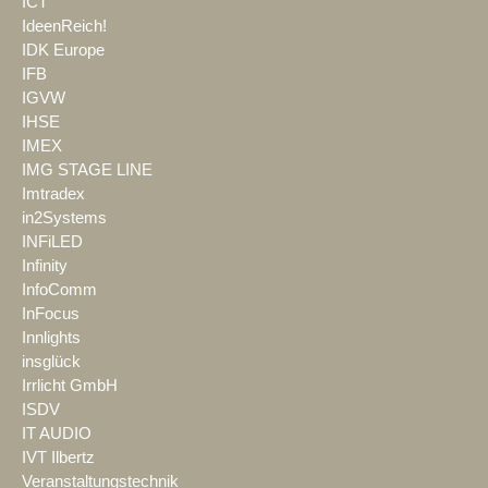
ICT
IdeenReich!
IDK Europe
IFB
IGVW
IHSE
IMEX
IMG STAGE LINE
Imtradex
in2Systems
INFiLED
Infinity
InfoComm
InFocus
Innlights
insglück
Irrlicht GmbH
ISDV
IT AUDIO
IVT Ilbertz
Veranstaltungstechnik