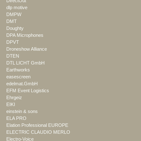
DirectOut
dlp motive
DMPW
DMT
Doughty
DPA Microphones
DPVT
Droneshow Alliance
DTEN
DTL LICHT GmbH
Earthworks
easescreen
edelmat.GmbH
EFM Event Logistics
Ehrgeiz
EIKI
einstein & sons
ELA PRO
Elation Professional EUROPE
ELECTRIC CLAUDIO MERLO
Electro-Voice