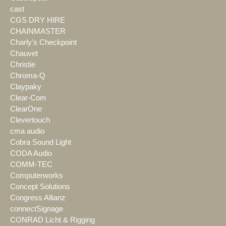
cast
CGS DRY HIRE
CHAINMASTER
Charly's Checkpoint
Chauvet
Christie
Chroma-Q
Claypaky
Clear-Com
ClearOne
Clevertouch
cma audio
Cobra Sound Light
CODA Audio
COMM-TEC
Computerworks
Concept Solutions
Congress Allianz
connectSignage
CONRAD Licht & Rigging