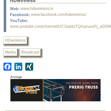
HDwireless
Web:
www.hdwireless.tv
Facebook:
www.facebook.com/hdwireless/
YouTube:
www.youtube.com/channel/UC2plptaTQAazuuoFj_a0G
HDwireless
Media
Broadcast
F
Li
XI
a
n
N
Anzeige
c
k
G
e
e
b
dI
o
n