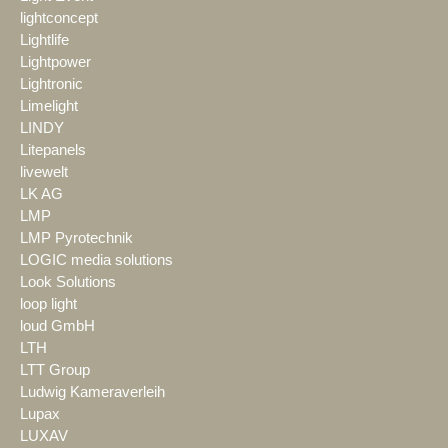
lightconcept
Lightlife
Lightpower
Lightronic
Limelight
LINDY
Litepanels
livewelt
LK AG
LMP
LMP Pyrotechnik
LOGIC media solutions
Look Solutions
loop light
loud GmbH
LTH
LTT Group
Ludwig Kameraverleih
Lupax
LUXAV