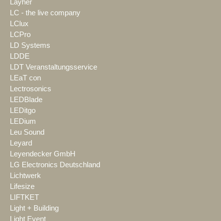
Layher
LC - the live company
LClux
LCPro
LD Systems
LDDE
LDT Veranstaltungsservice
LEaT con
Lectrosonics
LEDBlade
LEDitgo
LEDium
Leu Sound
Leyard
Leyendecker GmbH
LG Electronics Deutschland
Lichtwerk
Lifesize
LIFTKET
Light + Building
Light Event