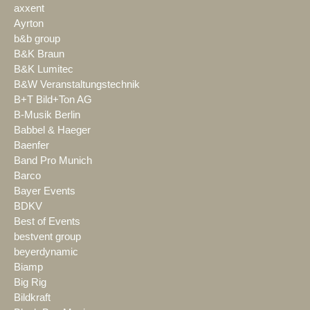
axxent
Ayrton
b&b group
B&K Braun
B&K Lumitec
B&W Veranstaltungstechnik
B+T Bild+Ton AG
B-Musik Berlin
Babbel & Haeger
Baenfer
Band Pro Munich
Barco
Bayer Events
BDKV
Best of Events
bestvent group
beyerdynamic
Biamp
Big Rig
Bildkraft