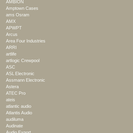
AMBION
Amptown Cases
ams Osram
AMX
APWPT
Arcus
Area Four Industries
ARRI
artlife
artlogic Crewpool
ASC
ASL Electronic
Assmann Electronic
Astera
ATEC Pro
ateis
atlantic audio
Atlantis Audio
audiluma
Audinate
Audio Export