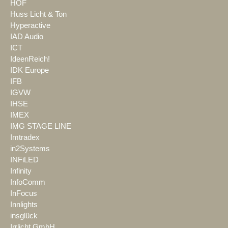
HOF
Huss Licht & Ton
Hyperactive
IAD Audio
ICT
IdeenReich!
IDK Europe
IFB
IGVW
IHSE
IMEX
IMG STAGE LINE
Imtradex
in2Systems
INFiLED
Infinity
InfoComm
InFocus
Innlights
insglück
Irrlicht GmbH