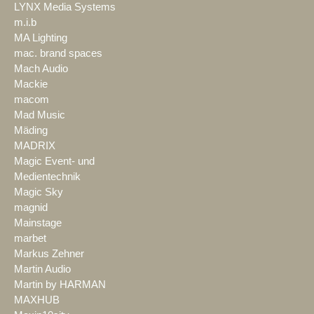
LYNX Media Systems
m.i.b
MA Lighting
mac. brand spaces
Mach Audio
Mackie
macom
Mad Music
Mäding
MADRIX
Magic Event- und
Medientechnik
Magic Sky
magnid
Mainstage
marbet
Markus Zehner
Martin Audio
Martin by HARMAN
MAXHUB