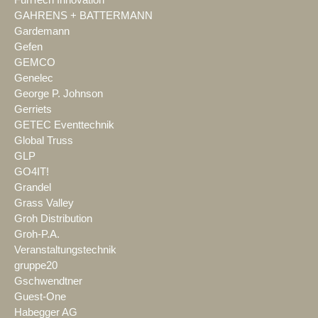
GAHRENS + BATTERMANN
Gardemann
Gefen
GEMCO
Genelec
George P. Johnson
Gerriets
GETEC Eventtechnik
Global Truss
GLP
GO4IT!
Grandel
Grass Valley
Groh Distribution
Groh-P.A.
Veranstaltungstechnik
gruppe20
Gschwendtner
Guest-One
Habegger AG