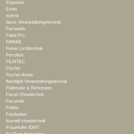
Exposive
Extes
eyevis
faces Veranstaltungstechnik
Fachwerk
Faital Pro
FAMAB
Feiner Lichttechnik
Ferrofish
FILMTEC
Fischer
Fischer Amps
flashlight Veranstaltungstechnik
Flottmeier & Rehrmann
Focon Showtechnic
Focusrite
Fohhn
Fotoboden
fournell showtechnik
Fraunhofer IDMT
FunTech Innovation