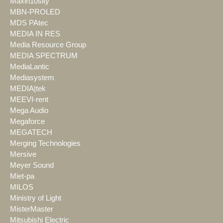
Maxin10sity
MBN-PROLED
MDS PAtec
MEDIA IN RES
Media Resource Group
MEDIA SPECTRUM
MediaLantic
Mediasystem
MEDIA|tek
MEEVI-rent
Mega Audio
Megaforce
MEGATECH
Merging Technologies
Mersive
Meyer Sound
Miet-pa
MILOS
Ministry of Light
MisterMaster
Mitsubishi Electric