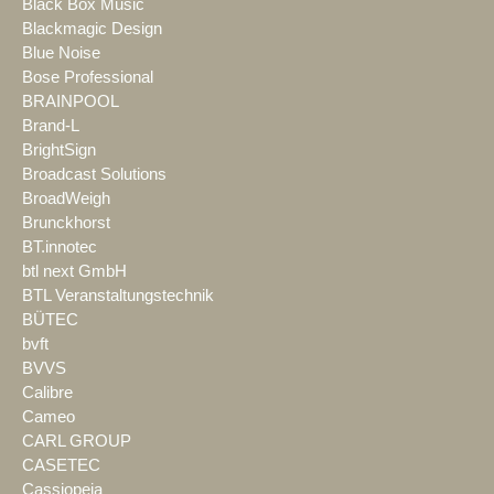
Black Box Music
Blackmagic Design
Blue Noise
Bose Professional
BRAINPOOL
Brand-L
BrightSign
Broadcast Solutions
BroadWeigh
Brunckhorst
BT.innotec
btl next GmbH
BTL Veranstaltungstechnik
BÜTEC
bvft
BVVS
Calibre
Cameo
CARL GROUP
CASETEC
Cassiopeia