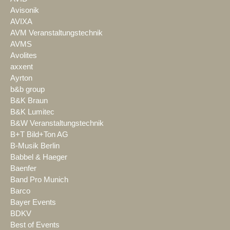
Avisonik
AVIXA
AVM Veranstaltungstechnik
AVMS
Avolites
axxent
Ayrton
b&b group
B&K Braun
B&K Lumitec
B&W Veranstaltungstechnik
B+T Bild+Ton AG
B-Musik Berlin
Babbel & Haeger
Baenfer
Band Pro Munich
Barco
Bayer Events
BDKV
Best of Events