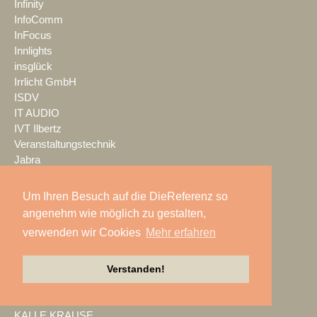
Infinity
InfoComm
InFocus
Innlights
insglück
Irrlicht GmbH
ISDV
IT AUDIO
IVT Ilbertz
Veranstaltungstechnik
Jabra
Jazzunique
JB-Lighting
Um Ihren Besuch auf die DieReferenz so
Jericho Gehäuse
angenehm wie möglich zu gestalten,
JTE
verwenden wir Cookies
Mehr erfahren
JTS
K.M.E.
K24 Technik & Vertrieb GmbH
Verstanden!
Kaiser Showtechnik
KAISERSCHOTE
KALLE KRAUSE