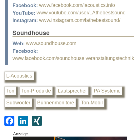
Facebook:
www.facebook.com/lacoustics.info
YouTube:
www.youtube.com/user/LAthebestsound
Instagram:
www.instagram.com/lathebestsound/
Soundhouse
Web:
www.soundhouse.com
Facebook:
www.facebook.com/soundhouse.veranstaltungstechnik
L-Acoustics
Ton
Ton-Produkte
Lautsprecher
PA Systeme
Subwoofer
Bühnenmonitore
Ton-Mobil
F
Li
XI
a
n
N
Anzeige