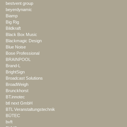
bestvent group
beyerdynamic
Biamp
Big Rig
Bildkraft
Black Box Music
Blackmagic Design
Blue Noise
Bose Professional
BRAINPOOL
Brand-L
BrightSign
Broadcast Solutions
BroadWeigh
Brunckhorst
BT.innotec
btl next GmbH
BTL Veranstaltungstechnik
BÜTEC
bvft