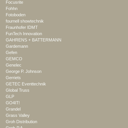
Focusrite
Fohhn
Fotoboden
fournell showtechnik
Fraunhofer IDMT
FunTech Innovation
GAHRENS + BATTERMANN
Gardemann
Gefen
GEMCO
Genelec
George P. Johnson
Gerriets
GETEC Eventtechnik
Global Truss
GLP
GO4IT!
Grandel
Grass Valley
Groh Distribution
Groh-P.A.