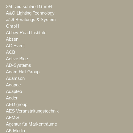
2M Deutschland GmbH
A&O Lighting Technology
a/c/t Beratungs & System
GmbH
Abbey Road Institute
Absen
AC Event
ACB
Active Blue
AD-Systems
Adam Hall Group
Adamson
Adapoe
Adapteo
Adder
AED group
AES Veranstaltungstechnik
AFMG
Agentur für Markenträume
AK Media