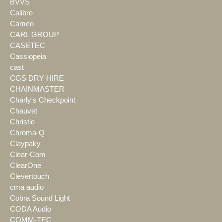
BVVS
Calibre
Cameo
CARL GROUP
CASETEC
Cassiopeia
cast
CGS DRY HIRE
CHAINMASTER
Charly's Checkpoint
Chauvet
Christie
Chroma-Q
Claypaky
Clear-Com
ClearOne
Clevertouch
cma audio
Cobra Sound Light
CODA Audio
COMM-TEC