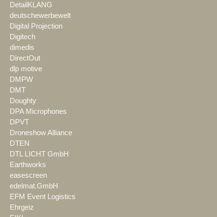
DetailKLANG
deutschewerbewelt
Digital Projection
Digitech
dimedis
DirectOut
dlp motive
DMPW
DMT
Doughty
DPA Microphones
DPVT
Droneshow Alliance
DTEN
DTL LICHT GmbH
Earthworks
easescreen
edelmat.GmbH
EFM Event Logistics
Ehrgeiz