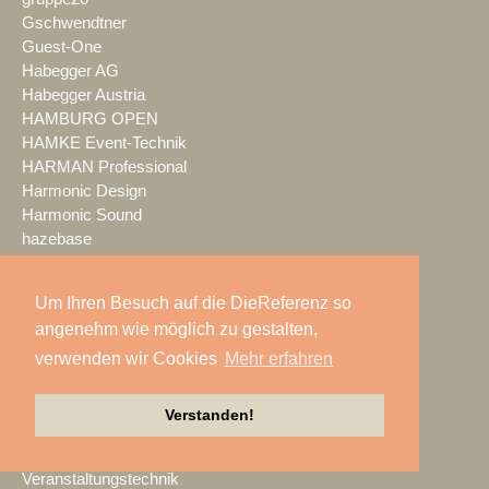
Gschwendtner
Guest-One
Habegger AG
Habegger Austria
HAMBURG OPEN
HAMKE Event-Technik
HARMAN Professional
Harmonic Design
Harmonic Sound
hazebase
HB-Laser
HDwireless
Um Ihren Besuch auf die DieReferenz so
Headroom Media Service
angenehm wie möglich zu gestalten,
heinekingmedia
verwenden wir Cookies
Mehr erfahren
HELi
HICO
High End Systems
Verstanden!
Highlite International
Hildebrandt
Veranstaltungstechnik