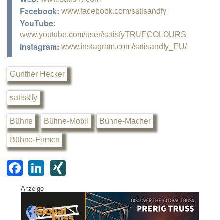
Facebook:
www.facebook.com/satisandfy
YouTube:
www.youtube.com/user/satisfyTRUECOLOURS
Instagram:
www.instagram.com/satisandfy_EU/
Gunther Hecker
satis&fy
Bühne
Bühne-Mobil
Bühne-Macher
Bühne-Firmen
F
Li
XI
a
n
N
Anzeige
c
k
G
e
e