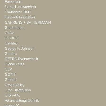
Fotoboden
fournell showtechnik
Fraunhofer IDMT
FunTech Innovation
GAHRENS + BATTERMANN
Gardemann
Gefen
GEMCO
Genelec
George P. Johnson
Gerriets
GETEC Eventtechnik
Global Truss
GLP
GO4IT!
Grandel
Grass Valley
Groh Distribution
Groh-P.A.
Veranstaltungstechnik
gruppe20