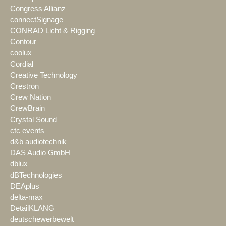
Congress Allianz
connectSignage
CONRAD Licht & Rigging
Contour
coolux
Cordial
Creative Technology
Crestron
Crew Nation
CrewBrain
Crystal Sound
ctc events
d&b audiotechnik
DAS Audio GmbH
dblux
dBTechnologies
DEAplus
delta-max
DetailKLANG
deutschewerbewelt