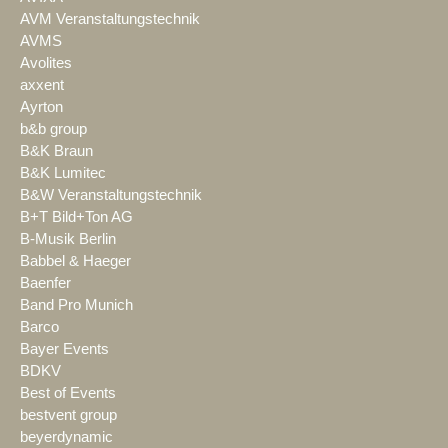
AVM Veranstaltungstechnik
AVMS
Avolites
axxent
Ayrton
b&b group
B&K Braun
B&K Lumitec
B&W Veranstaltungstechnik
B+T Bild+Ton AG
B-Musik Berlin
Babbel & Haeger
Baenfer
Band Pro Munich
Barco
Bayer Events
BDKV
Best of Events
bestvent group
beyerdynamic