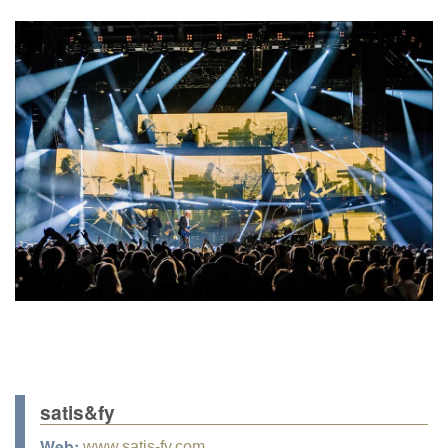
satis&fy
Web:
www.satis-fy.com