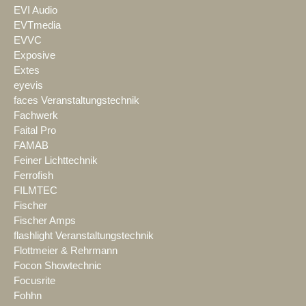
EVI Audio
EVTmedia
EVVC
Exposive
Extes
eyevis
faces Veranstaltungstechnik
Fachwerk
Faital Pro
FAMAB
Feiner Lichttechnik
Ferrofish
FILMTEC
Fischer
Fischer Amps
flashlight Veranstaltungstechnik
Flottmeier & Rehrmann
Focon Showtechnic
Focusrite
Fohhn