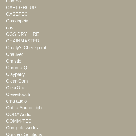
Cameo
CARL GROUP
CASETEC
Cassiopeia
cast
CGS DRY HIRE
CHAINMASTER
Charly's Checkpoint
Chauvet
Christie
Chroma-Q
Claypaky
Clear-Com
ClearOne
Clevertouch
cma audio
Cobra Sound Light
CODA Audio
COMM-TEC
Computerworks
Concept Solutions