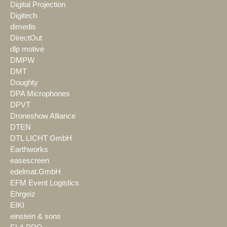
Digital Projection
Digitech
dimedis
DirectOut
dlp motive
DMPW
DMT
Doughty
DPA Microphones
DPVT
Droneshow Alliance
DTEN
DTL LICHT GmbH
Earthworks
easescreen
edelmat.GmbH
EFM Event Logistics
Ehrgeiz
EIKI
einstein & sons