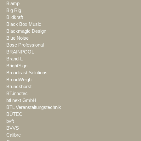
Biamp
Big Rig
Bildkraft
Black Box Music
Blackmagic Design
Blue Noise
Bose Professional
BRAINPOOL
Brand-L
BrightSign
Broadcast Solutions
BroadWeigh
Brunckhorst
BT.innotec
btl next GmbH
BTL Veranstaltungstechnik
BÜTEC
bvft
BVVS
Calibre