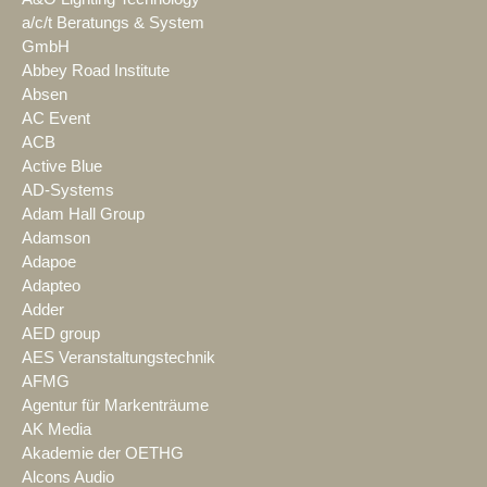
a/c/t Beratungs & System
GmbH
Abbey Road Institute
Absen
AC Event
ACB
Active Blue
AD-Systems
Adam Hall Group
Adamson
Adapoe
Adapteo
Adder
AED group
AES Veranstaltungstechnik
AFMG
Agentur für Markenträume
AK Media
Akademie der OETHG
Alcons Audio