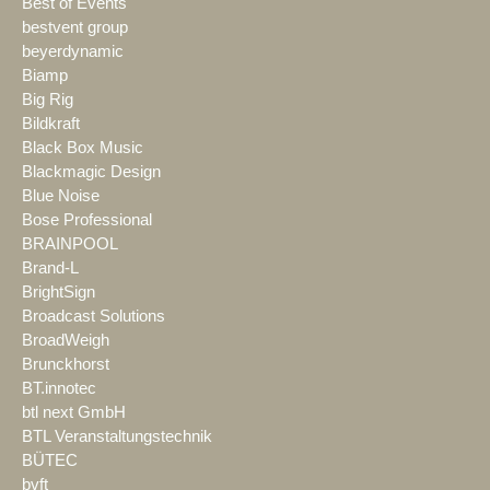
Best of Events
bestvent group
beyerdynamic
Biamp
Big Rig
Bildkraft
Black Box Music
Blackmagic Design
Blue Noise
Bose Professional
BRAINPOOL
Brand-L
BrightSign
Broadcast Solutions
BroadWeigh
Brunckhorst
BT.innotec
btl next GmbH
BTL Veranstaltungstechnik
BÜTEC
bvft