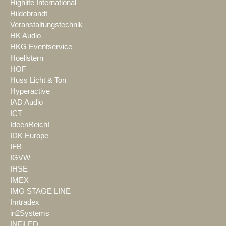
Highlite International
Hildebrandt
Veranstaltungstechnik
HK Audio
HKG Eventservice
Hoellstern
HOF
Huss Licht & Ton
Hyperactive
IAD Audio
ICT
IdeenReich!
IDK Europe
IFB
IGVW
IHSE
IMEX
IMG STAGE LINE
Imtradex
in2Systems
INFiLED