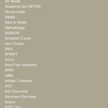
AK Media
Akademie der OETHG
Alcons Audio
Alfalite
Allen & Heath
Alphadisplay
AMBION
Amptown Cases
ams Osram
AMX
APWPT
Arcus
Area Four Industries
ARRI
artlife
artlogic Crewpool
ASC
ASL Electronic
Assmann Electronic
Astera
ATEC Pro