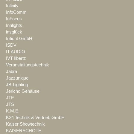
Infinity
InfoComm
InFocus
Innlights
insglück
Irrlicht GmbH
ISDV
IT AUDIO
IVT Ilbertz
Veranstaltungstechnik
Jabra
Jazzunique
JB-Lighting
Jericho Gehäuse
JTE
JTS
K.M.E.
K24 Technik & Vertrieb GmbH
Kaiser Showtechnik
KAISERSCHOTE