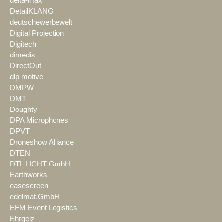
delta-max
DetailKLANG
deutschewerbewelt
Digital Projection
Digitech
dimedis
DirectOut
dlp motive
DMPW
DMT
Doughty
DPA Microphones
DPVT
Droneshow Alliance
DTEN
DTL LICHT GmbH
Earthworks
easescreen
edelmat.GmbH
EFM Event Logistics
Ehrgeiz