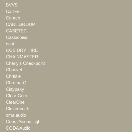
BVVS
Calibre
Cameo
CARL GROUP
CASETEC
Cassiopeia
cast
CGS DRY HIRE
CHAINMASTER
Charly's Checkpoint
Chauvet
Christie
Chroma-Q
Claypaky
Clear-Com
ClearOne
Clevertouch
cma audio
Cobra Sound Light
CODA Audio