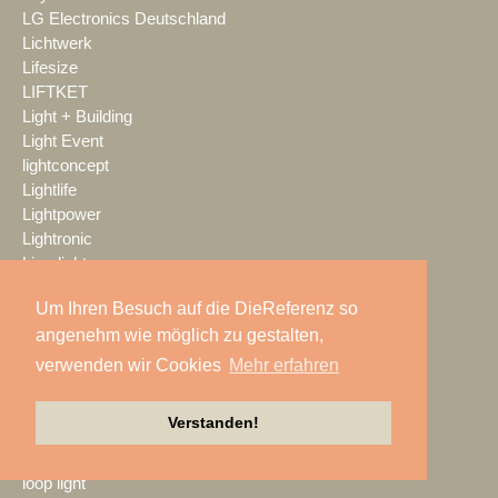
LG Electronics Deutschland
Lichtwerk
Lifesize
LIFTKET
Light + Building
Light Event
lightconcept
Lightlife
Lightpower
Lightronic
Limelight
LINDY
Um Ihren Besuch auf die DieReferenz so
Litepanels
angenehm wie möglich zu gestalten,
livewelt
LK AG
verwenden wir Cookies
Mehr erfahren
LMP
LMP Pyrotechnik
Verstanden!
LOGIC media solutions
Look Solutions
loop light