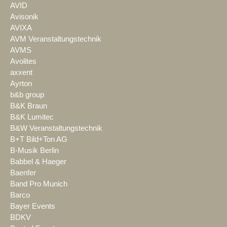
AVID
Avisonik
AVIXA
AVM Veranstaltungstechnik
AVMS
Avolites
axxent
Ayrton
b&b group
B&K Braun
B&K Lumitec
B&W Veranstaltungstechnik
B+T Bild+Ton AG
B-Musik Berlin
Babbel & Haeger
Baenfer
Band Pro Munich
Barco
Bayer Events
BDKV