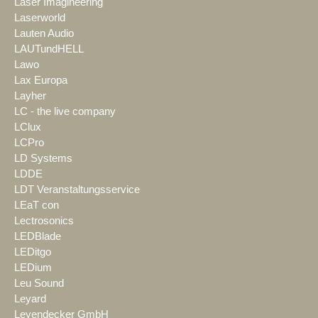
Laser Imagineering
Laserworld
Lauten Audio
LAUTundHELL
Lawo
Lax Europa
Layher
LC - the live company
LClux
LCPro
LD Systems
LDDE
LDT Veranstaltungsservice
LEaT con
Lectrosonics
LEDBlade
LEDitgo
LEDium
Leu Sound
Leyard
Leyendecker GmbH