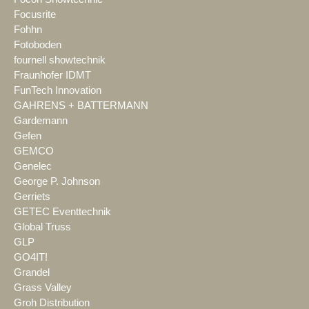
Focusrite
Fohhn
Fotoboden
fournell showtechnik
Fraunhofer IDMT
FunTech Innovation
GAHRENS + BATTERMANN
Gardemann
Gefen
GEMCO
Genelec
George P. Johnson
Gerriets
GETEC Eventtechnik
Global Truss
GLP
GO4IT!
Grandel
Grass Valley
Groh Distribution