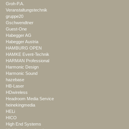
Groh-P.A.
Veranstaltungstechnik
gruppe20
Gschwendtner
Guest-One
Habegger AG
Habegger Austria
HAMBURG OPEN
HAMKE Event-Technik
HARMAN Professional
Harmonic Design
Harmonic Sound
hazebase
HB-Laser
HDwireless
Headroom Media Service
heinekingmedia
HELi
HICO
High End Systems