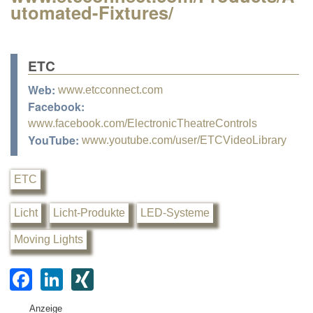
utomated-Fixtures/
ETC
Web:
www.etcconnect.com
Facebook:
www.facebook.com/ElectronicTheatreControls
YouTube:
www.youtube.com/user/ETCVideoLibrary
ETC
Licht
Licht-Produkte
LED-Systeme
Moving Lights
F
Li
XI
a
n
N
Anzeige