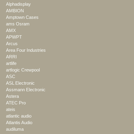
Alphadisplay
AMBION
Amptown Cases
ams Osram
AMX
APWPT
Arcus
Area Four Industries
ARRI
artlife
artlogic Crewpool
ASC
ASL Electronic
Assmann Electronic
Astera
ATEC Pro
ateis
atlantic audio
Atlantis Audio
audiluma