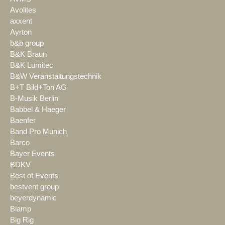
Avolites
axxent
Ayrton
b&b group
B&K Braun
B&K Lumitec
B&W Veranstaltungstechnik
B+T Bild+Ton AG
B-Musik Berlin
Babbel & Haeger
Baenfer
Band Pro Munich
Barco
Bayer Events
BDKV
Best of Events
bestvent group
beyerdynamic
Biamp
Big Rig