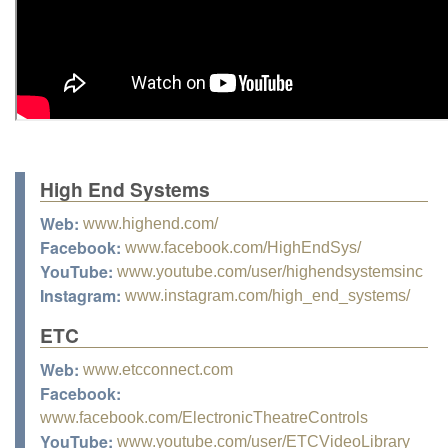
High End Systems
Web:
www.highend.com/
Facebook:
www.facebook.com/HighEndSys/
YouTube:
www.youtube.com/user/highendsystemsinc
Instagram:
www.instagram.com/high_end_systems/
ETC
Web:
www.etcconnect.com
Facebook:
www.facebook.com/ElectronicTheatreControls
YouTube:
www.youtube.com/user/ETCVideoLibrary