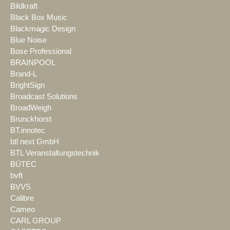
Bildkraft
Black Box Music
Blackmagic Design
Blue Noise
Bose Professional
BRAINPOOL
Brand-L
BrightSign
Broadcast Solutions
BroadWeigh
Brunckhorst
BT.innotec
btl next GmbH
BTL Veranstaltungstechnik
BÜTEC
bvft
BVVS
Calibre
Cameo
CARL GROUP