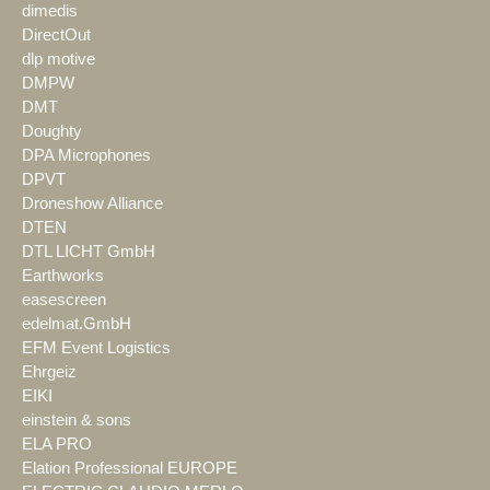
dimedis
DirectOut
dlp motive
DMPW
DMT
Doughty
DPA Microphones
DPVT
Droneshow Alliance
DTEN
DTL LICHT GmbH
Earthworks
easescreen
edelmat.GmbH
EFM Event Logistics
Ehrgeiz
EIKI
einstein & sons
ELA PRO
Elation Professional EUROPE