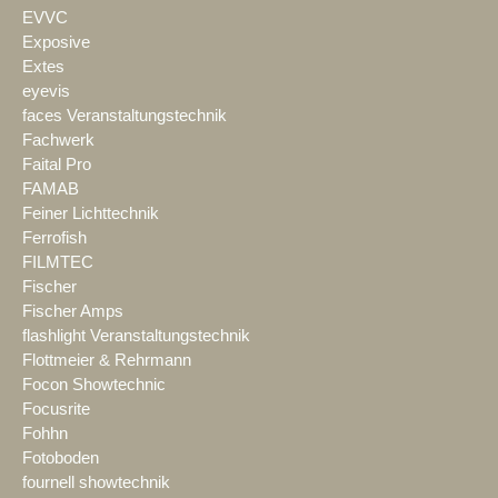
EVVC
Exposive
Extes
eyevis
faces Veranstaltungstechnik
Fachwerk
Faital Pro
FAMAB
Feiner Lichttechnik
Ferrofish
FILMTEC
Fischer
Fischer Amps
flashlight Veranstaltungstechnik
Flottmeier & Rehrmann
Focon Showtechnic
Focusrite
Fohhn
Fotoboden
fournell showtechnik