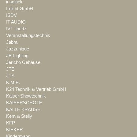
insglück
Irrlicht GmbH
ISDV
IT AUDIO
IVT Ilbertz
Veranstaltungstechnik
Jabra
Jazzunique
JB-Lighting
Jericho Gehäuse
JTE
JTS
K.M.E.
K24 Technik & Vertrieb GmbH
Kaiser Showtechnik
KAISERSCHOTE
KALLE KRAUSE
Kern & Stelly
KFP
KIEKER
Kindermann