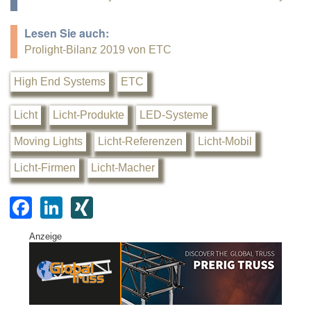
Lesen Sie auch:
Prolight-Bilanz 2019 von ETC
High End Systems
ETC
Licht
Licht-Produkte
LED-Systeme
Moving Lights
Licht-Referenzen
Licht-Mobil
Licht-Firmen
Licht-Macher
F
Li
XI
a
n
N
Anzeige
c
k
G
e
e
b
dI