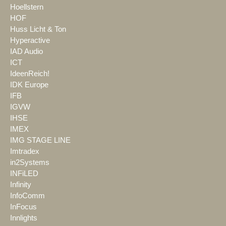
Hoellstern
HOF
Huss Licht & Ton
Hyperactive
IAD Audio
ICT
IdeenReich!
IDK Europe
IFB
IGVW
IHSE
IMEX
IMG STAGE LINE
Imtradex
in2Systems
INFiLED
Infinity
InfoComm
InFocus
Innlights