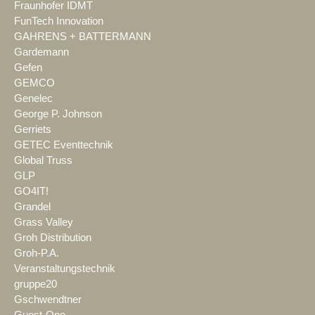
Fraunhofer IDMT
FunTech Innovation
GAHRENS + BATTERMANN
Gardemann
Gefen
GEMCO
Genelec
George P. Johnson
Gerriets
GETEC Eventtechnik
Global Truss
GLP
GO4IT!
Grandel
Grass Valley
Groh Distribution
Groh-P.A.
Veranstaltungstechnik
gruppe20
Gschwendtner
Guest-One