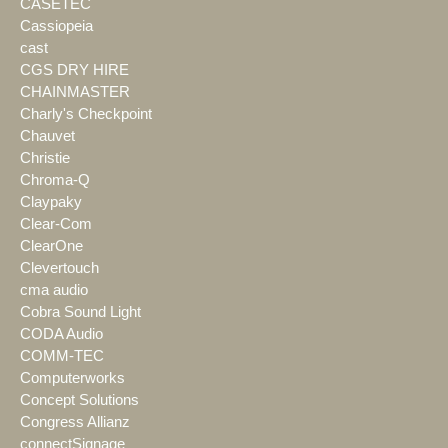
CASETEC
Cassiopeia
cast
CGS DRY HIRE
CHAINMASTER
Charly's Checkpoint
Chauvet
Christie
Chroma-Q
Claypaky
Clear-Com
ClearOne
Clevertouch
cma audio
Cobra Sound Light
CODA Audio
COMM-TEC
Computerworks
Concept Solutions
Congress Allianz
connectSignage