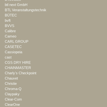
btl next GmbH
BTL Veranstaltungstechnik
BÜTEC
bvft
BVVS
Calibre
Cameo
CARL GROUP
CASETEC
Cassiopeia
cast
CGS DRY HIRE
CHAINMASTER
Charly's Checkpoint
Chauvet
Christie
Chroma-Q
Claypaky
Clear-Com
ClearOne