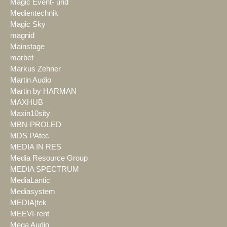
Magic Event- und
Medientechnik
Magic Sky
magnid
Mainstage
marbet
Markus Zehner
Martin Audio
Martin by HARMAN
MAXHUB
Maxin10sity
MBN-PROLED
MDS PAtec
MEDIA IN RES
Media Resource Group
MEDIA SPECTRUM
MediaLantic
Mediasystem
MEDIA|tek
MEEVI-rent
Mega Audio