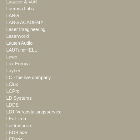
Laauser & Vohl
Lambda Labs
LANG
LANG ACADEMY
Laser Imagineering
Laserworld
Lauten Audio
LAUTundHELL
Lawo
Lax Europa
Layher
LC - the live company
LClux
LCPro
LD Systems
LDDE
LDT Veranstaltungsservice
LEaT con
Lectrosonics
LEDBlade
LEDitgo