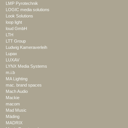
LMP Pyrotechnik
LOGIC media solutions
Look Solutions
loop light
loud GmbH
LTH
LTT Group
Ludwig Kameraverleih
Lupax
LUXAV
LYNX Media Systems
m.i.b
MA Lighting
mac. brand spaces
Mach Audio
Mackie
macom
Mad Music
Mäding
MADRIX