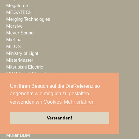
Megaforce
MEGATECH
Merging Technologies
Mersive
Meyer Sound
Miet-pa
MILOS
Ministry of Light
MisterMaster
Mitsubishi Electric
MKM Event Show Technik
MLS magic light+sound
Um Ihren Besuch auf die DieReferenz so
MMC Studios
angenehm wie möglich zu gestalten,
Modulo Pi
MONACOR INTERNATIONAL
verwenden wir Cookies
Mehr erfahren
Moonlight
MOTION GROUP
Verstanden!
Movecat
msm studio group
Müller BBM