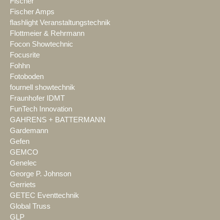
Fischer
Fischer Amps
flashlight Veranstaltungstechnik
Flottmeier & Rehrmann
Focon Showtechnic
Focusrite
Fohhn
Fotoboden
fournell showtechnik
Fraunhofer IDMT
FunTech Innovation
GAHRENS + BATTERMANN
Gardemann
Gefen
GEMCO
Genelec
George P. Johnson
Gerriets
GETEC Eventtechnik
Global Truss
GLP