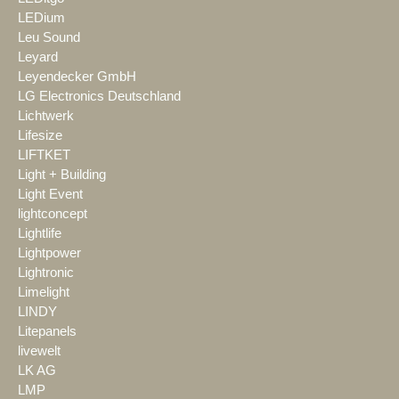
LEDium
Leu Sound
Leyard
Leyendecker GmbH
LG Electronics Deutschland
Lichtwerk
Lifesize
LIFTKET
Light + Building
Light Event
lightconcept
Lightlife
Lightpower
Lightronic
Limelight
LINDY
Litepanels
livewelt
LK AG
LMP