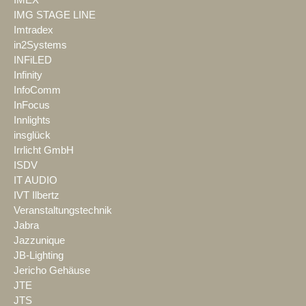
IMG STAGE LINE
Imtradex
in2Systems
INFiLED
Infinity
InfoComm
InFocus
Innlights
insglück
Irrlicht GmbH
ISDV
IT AUDIO
IVT Ilbertz
Veranstaltungstechnik
Jabra
Jazzunique
JB-Lighting
Jericho Gehäuse
JTE
JTS