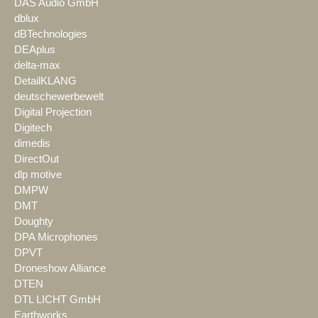
DAS Audio GmbH
dblux
dBTechnologies
DEAplus
delta-max
DetailKLANG
deutschewerbewelt
Digital Projection
Digitech
dimedis
DirectOut
dlp motive
DMPW
DMT
Doughty
DPA Microphones
DPVT
Droneshow Alliance
DTEN
DTL LICHT GmbH
Earthworks