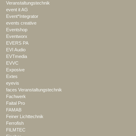
Veranstaltungstechnik
event it AG
Event*Integrator
events creative
Eventshop
Eventworx
EVERS PA
EVI Audio
EVTmedia
EVVC
Exposive
Extes
eyevis
faces Veranstaltungstechnik
Fachwerk
Faital Pro
FAMAB
Feiner Lichttechnik
Ferrofish
FILMTEC