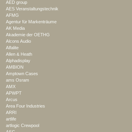
AED group
AES Veranstaltungstechnik
AFMG
Agentur für Markenträume
AK Media
Akademie der OETHG
Alcons Audio
Alfalite
Allen & Heath
Alphadisplay
AMBION
Amptown Cases
ams Osram
AMX
APWPT
Arcus
Area Four Industries
ARRI
artlife
artlogic Crewpool
ASC