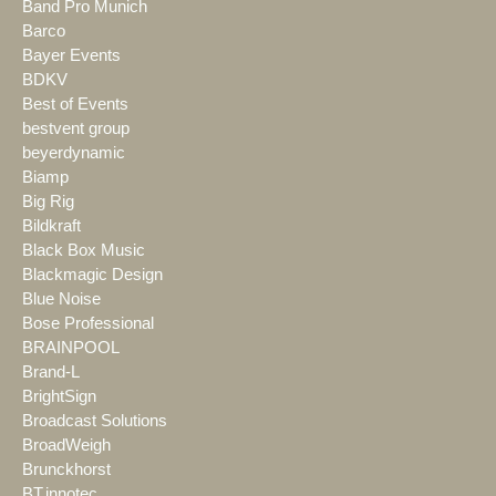
Band Pro Munich
Barco
Bayer Events
BDKV
Best of Events
bestvent group
beyerdynamic
Biamp
Big Rig
Bildkraft
Black Box Music
Blackmagic Design
Blue Noise
Bose Professional
BRAINPOOL
Brand-L
BrightSign
Broadcast Solutions
BroadWeigh
Brunckhorst
BT.innotec