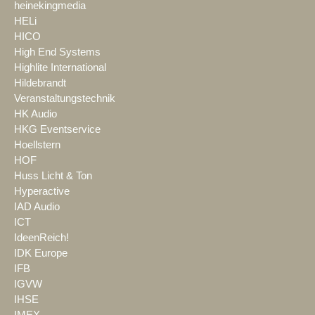
heinekingmedia
HELi
HICO
High End Systems
Highlite International
Hildebrandt
Veranstaltungstechnik
HK Audio
HKG Eventservice
Hoellstern
HOF
Huss Licht & Ton
Hyperactive
IAD Audio
ICT
IdeenReich!
IDK Europe
IFB
IGVW
IHSE
IMEX