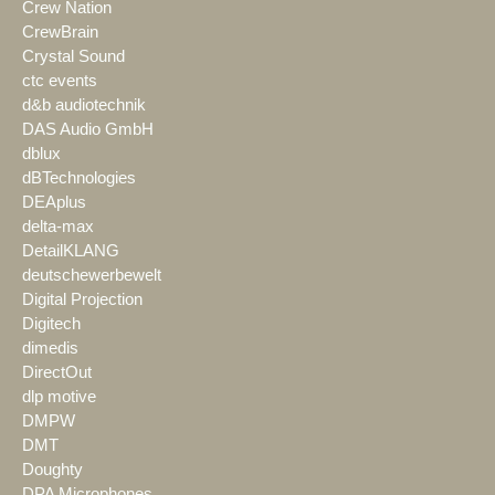
Crew Nation
CrewBrain
Crystal Sound
ctc events
d&b audiotechnik
DAS Audio GmbH
dblux
dBTechnologies
DEAplus
delta-max
DetailKLANG
deutschewerbewelt
Digital Projection
Digitech
dimedis
DirectOut
dlp motive
DMPW
DMT
Doughty
DPA Microphones