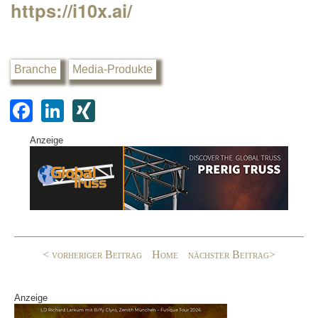
https://i10x.ai/
Branche
Media-Produkte
F
Li
XI
a
n
N
Anzeige
c
k
G
e
e
b
dI
o
n
o
< vorheriger Beitrag
Home
nächster Beitrag>
k
Anzeige