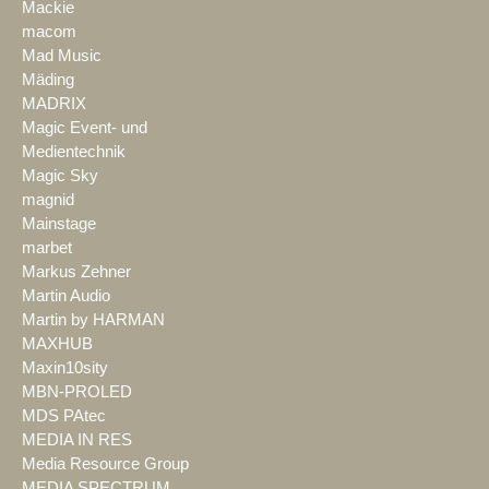
Mackie
macom
Mad Music
Mäding
MADRIX
Magic Event- und
Medientechnik
Magic Sky
magnid
Mainstage
marbet
Markus Zehner
Martin Audio
Martin by HARMAN
MAXHUB
Maxin10sity
MBN-PROLED
MDS PAtec
MEDIA IN RES
Media Resource Group
MEDIA SPECTRUM