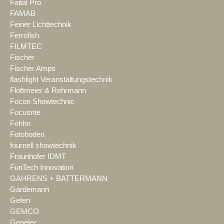
Faital Pro
FAMAB
Feiner Lichttechnik
Ferrofish
FILMTEC
Fischer
Fischer Amps
flashlight Veranstaltungstechnik
Flottmeier & Rehrmann
Focon Showtechnic
Focusrite
Fohhn
Fotoboden
fournell showtechnik
Fraunhofer IDMT
FunTech Innovation
GAHRENS + BATTERMANN
Gardemann
Gefen
GEMCO
Genelec