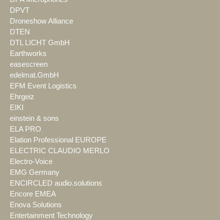
DPVT
Droneshow Alliance
DTEN
DTL LICHT GmbH
Earthworks
easescreen
edelmat.GmbH
EFM Event Logistics
Ehrgeiz
EIKI
einstein & sons
ELA PRO
Elation Professional EUROPE
ELECTRIC CLAUDIO MERLO
Electro-Voice
EMG Germany
ENCIRCLED audio.solutions
Encore EMEA
Enova Solutions
Entertainment Technology