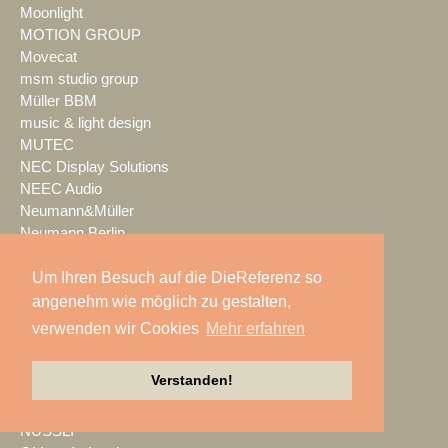
Moonlight
MOTION GROUP
Movecat
msm studio group
Müller BBM
music & light design
MUTEC
NEC Display Solutions
NEEC Audio
Neumann&Müller
Neumann.Berlin
Nexo
NicLen
Um Ihren Besuch auf die DieReferenz so
NIEMEIER Event Tools
angenehm wie möglich zu gestalten,
NIYU.productions
verwenden wir Cookies
Mehr erfahren
nobeo
Nocturne Drones GmbH
Verstanden!
NPB Veranstaltungstechnik
NTi Audio
NÜSSLI