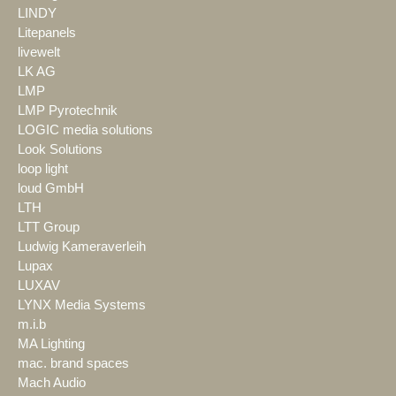
LINDY
Litepanels
livewelt
LK AG
LMP
LMP Pyrotechnik
LOGIC media solutions
Look Solutions
loop light
loud GmbH
LTH
LTT Group
Ludwig Kameraverleih
Lupax
LUXAV
LYNX Media Systems
m.i.b
MA Lighting
mac. brand spaces
Mach Audio