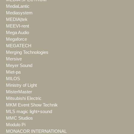
MediaLantic
Mediasystem
MEDIA|tek
MEEVI-rent
Mega Audio
Megaforce
MEGATECH
Merging Technologies
Mersive
Meyer Sound
Miet-pa
MILOS
Ministry of Light
MisterMaster
Mitsubishi Electric
MKM Event Show Technik
MLS magic light+sound
MMC Studios
Modulo Pi
MONACOR INTERNATIONAL