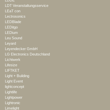
LDDE
LDT Veranstaltungsservice
LEaT con
Lectrosonics
LEDBlade
LEDitgo
LEDium
Leu Sound
Leyard
Leyendecker GmbH
LG Electronics Deutschland
Lichtwerk
Lifesize
LIFTKET
Light + Building
Light Event
lightconcept
Lightlife
Lightpower
Lightronic
Limelight