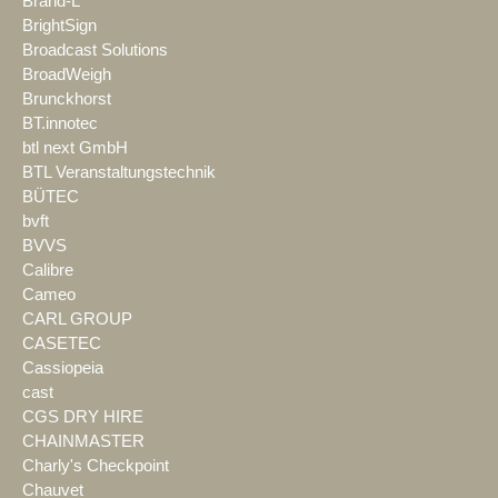
Brand-L
BrightSign
Broadcast Solutions
BroadWeigh
Brunckhorst
BT.innotec
btl next GmbH
BTL Veranstaltungstechnik
BÜTEC
bvft
BVVS
Calibre
Cameo
CARL GROUP
CASETEC
Cassiopeia
cast
CGS DRY HIRE
CHAINMASTER
Charly's Checkpoint
Chauvet