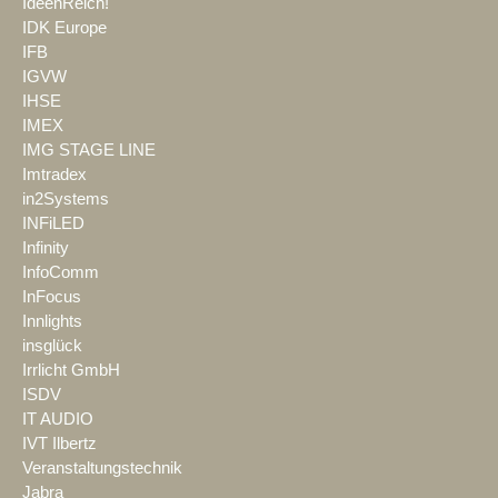
IdeenReich!
IDK Europe
IFB
IGVW
IHSE
IMEX
IMG STAGE LINE
Imtradex
in2Systems
INFiLED
Infinity
InfoComm
InFocus
Innlights
insglück
Irrlicht GmbH
ISDV
IT AUDIO
IVT Ilbertz
Veranstaltungstechnik
Jabra