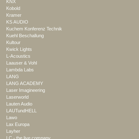
KNX
Kobold
Kramer
KS AUDIO
Kuchem Konferenz Technik
Kuehl Beschallung
Kultour
Kwick Lights
L-Acoustics
Laauser & Vohl
Lambda Labs
LANG
LANG ACADEMY
Laser Imagineering
Laserworld
Lauten Audio
LAUTundHELL
Lawo
Lax Europa
Layher
LC - the live company