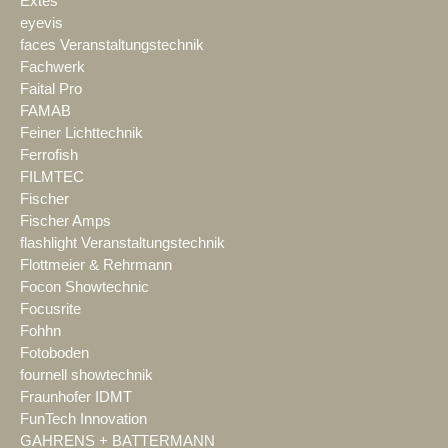
Extes
eyevis
faces Veranstaltungstechnik
Fachwerk
Faital Pro
FAMAB
Feiner Lichttechnik
Ferrofish
FILMTEC
Fischer
Fischer Amps
flashlight Veranstaltungstechnik
Flottmeier & Rehrmann
Focon Showtechnic
Focusrite
Fohhn
Fotoboden
fournell showtechnik
Fraunhofer IDMT
FunTech Innovation
GAHRENS + BATTERMANN