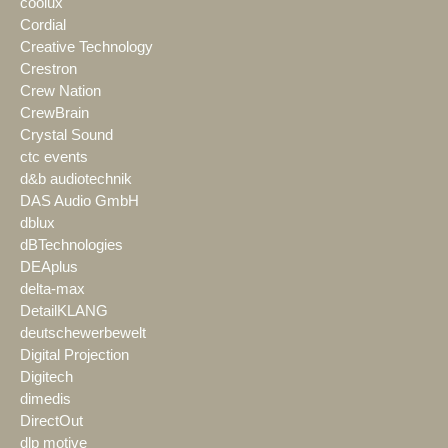
coolux
Cordial
Creative Technology
Crestron
Crew Nation
CrewBrain
Crystal Sound
ctc events
d&b audiotechnik
DAS Audio GmbH
dblux
dBTechnologies
DEAplus
delta-max
DetailKLANG
deutschewerbewelt
Digital Projection
Digitech
dimedis
DirectOut
dlp motive