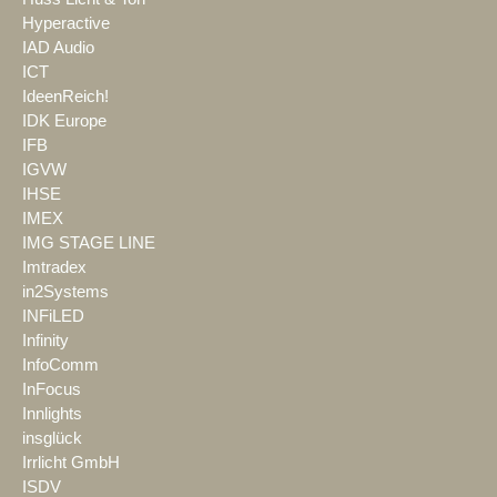
Hyperactive
IAD Audio
ICT
IdeenReich!
IDK Europe
IFB
IGVW
IHSE
IMEX
IMG STAGE LINE
Imtradex
in2Systems
INFiLED
Infinity
InfoComm
InFocus
Innlights
insglück
Irrlicht GmbH
ISDV