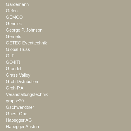
Gardemann
Gefen
GEMCO
Genelec
George P. Johnson
Gerriets
GETEC Eventtechnik
Global Truss
GLP
GO4IT!
Grandel
Grass Valley
Groh Distribution
Groh-P.A.
Veranstaltungstechnik
gruppe20
Gschwendtner
Guest-One
Habegger AG
Habegger Austria