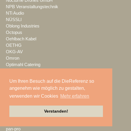
Nocturne Drones GmbH
NPB Veranstaltungstechnik
NTi Audio
NÜSSLI
Oblong Industries
Octopus
Oehlbach Kabel
OETHG
OKG-AV
Omron
Optimahl Catering
Optocore
ORANGE PRODUCTION DG
Um Ihren Besuch auf die DieReferenz so
OS-VT
angenehm wie möglich zu gestalten,
Otto Events
verwenden wir Cookies
Mehr erfahren
P2 Veranstaltungstechnik
PA-Line
Palmer
Verstanden!
PAM/events
Pan Acoustics
pan-pro