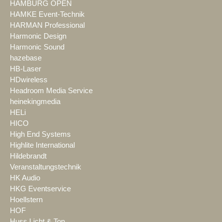
HAMBURG OPEN
HAMKE Event-Technik
HARMAN Professional
Harmonic Design
Harmonic Sound
hazebase
HB-Laser
HDwireless
Headroom Media Service
heinekingmedia
HELi
HICO
High End Systems
Highlite International
Hildebrandt
Veranstaltungstechnik
HK Audio
HKG Eventservice
Hoellstern
HOF
Huss Licht & Ton