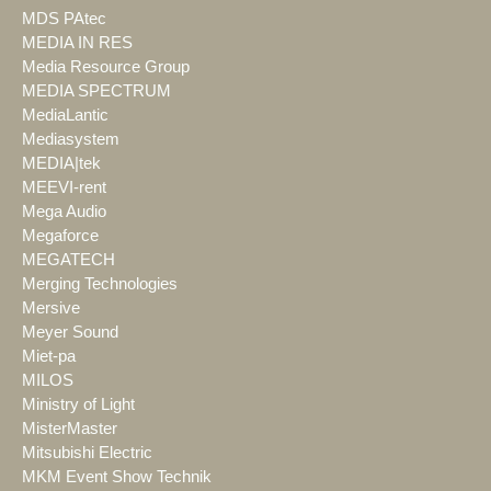
MDS PAtec
MEDIA IN RES
Media Resource Group
MEDIA SPECTRUM
MediaLantic
Mediasystem
MEDIA|tek
MEEVI-rent
Mega Audio
Megaforce
MEGATECH
Merging Technologies
Mersive
Meyer Sound
Miet-pa
MILOS
Ministry of Light
MisterMaster
Mitsubishi Electric
MKM Event Show Technik