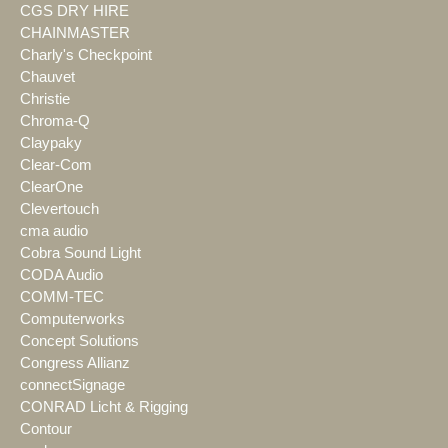
CGS DRY HIRE
CHAINMASTER
Charly's Checkpoint
Chauvet
Christie
Chroma-Q
Claypaky
Clear-Com
ClearOne
Clevertouch
cma audio
Cobra Sound Light
CODA Audio
COMM-TEC
Computerworks
Concept Solutions
Congress Allianz
connectSignage
CONRAD Licht & Rigging
Contour