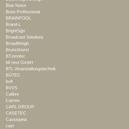
Blue Noise
Bose Professional
BRAINPOOL
Brand-L
BrightSign
Broadcast Solutions
BroadWeigh
Brunckhorst
BT.innotec
btl next GmbH
BTL Veranstaltungstechnik
BÜTEC
bvft
BVVS
Calibre
Cameo
CARL GROUP
CASETEC
Cassiopeia
cast