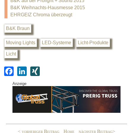
B&K auf der Prolight + Sound 2015
B&K Weihnachts-Hausmesse 2015
EHRGEIZ Chroma überzeugt
B&K Braun
Moving Lights
LED-Systeme
Licht-Produkte
Licht
F
Li
XI
a
n
N
Anzeige
c
k
G
e
e
b
dI
o
n
o
< vorheriger Beitrag
Home
nächster Beitrag>