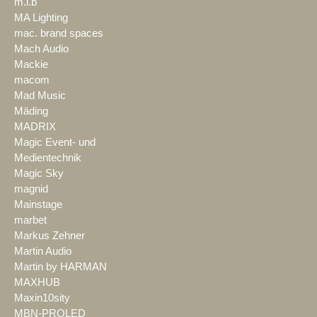
m.i.b
MA Lighting
mac. brand spaces
Mach Audio
Mackie
macom
Mad Music
Mäding
MADRIX
Magic Event- und
Medientechnik
Magic Sky
magnid
Mainstage
marbet
Markus Zehner
Martin Audio
Martin by HARMAN
MAXHUB
Maxin10sity
MBN-PROLED