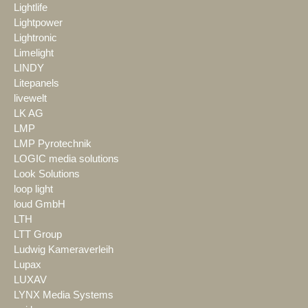
Lightlife
Lightpower
Lightronic
Limelight
LINDY
Litepanels
livewelt
LK AG
LMP
LMP Pyrotechnik
LOGIC media solutions
Look Solutions
loop light
loud GmbH
LTH
LTT Group
Ludwig Kameraverleih
Lupax
LUXAV
LYNX Media Systems