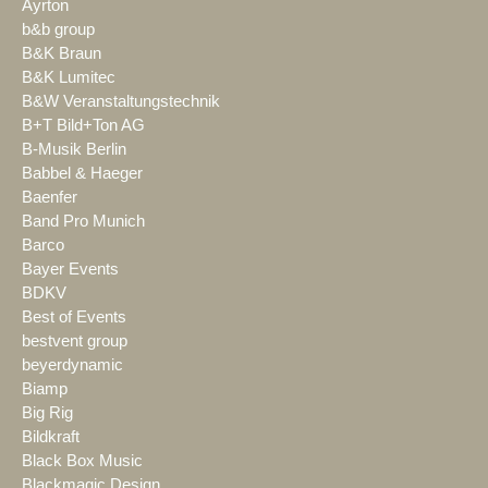
Ayrton
b&b group
B&K Braun
B&K Lumitec
B&W Veranstaltungstechnik
B+T Bild+Ton AG
B-Musik Berlin
Babbel & Haeger
Baenfer
Band Pro Munich
Barco
Bayer Events
BDKV
Best of Events
bestvent group
beyerdynamic
Biamp
Big Rig
Bildkraft
Black Box Music
Blackmagic Design