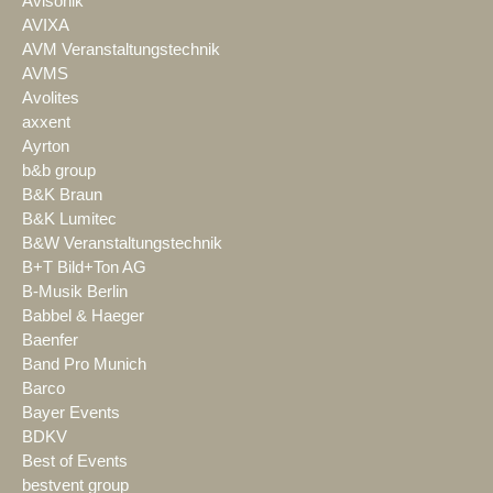
Avisonik
AVIXA
AVM Veranstaltungstechnik
AVMS
Avolites
axxent
Ayrton
b&b group
B&K Braun
B&K Lumitec
B&W Veranstaltungstechnik
B+T Bild+Ton AG
B-Musik Berlin
Babbel & Haeger
Baenfer
Band Pro Munich
Barco
Bayer Events
BDKV
Best of Events
bestvent group