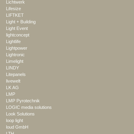
Lichtwerk
Lifesize
LIFTKET
Light + Building
Light Event
lightconcept
Lightlife
Lightpower
Lightronic
Limelight
LINDY
Litepanels
livewelt
LK AG
LMP
LMP Pyrotechnik
LOGIC media solutions
Look Solutions
loop light
loud GmbH
LTH