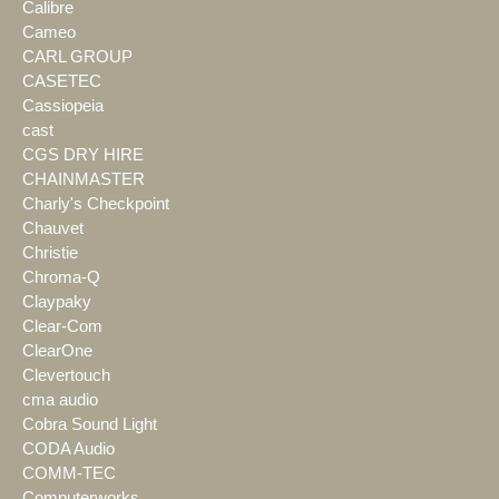
Calibre
Cameo
CARL GROUP
CASETEC
Cassiopeia
cast
CGS DRY HIRE
CHAINMASTER
Charly's Checkpoint
Chauvet
Christie
Chroma-Q
Claypaky
Clear-Com
ClearOne
Clevertouch
cma audio
Cobra Sound Light
CODA Audio
COMM-TEC
Computerworks