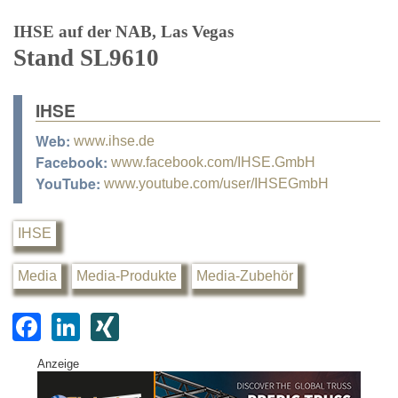
IHSE auf der NAB, Las Vegas
Stand SL9610
IHSE
Web:
www.ihse.de
Facebook:
www.facebook.com/IHSE.GmbH
YouTube:
www.youtube.com/user/IHSEGmbH
IHSE
Media
Media-Produkte
Media-Zubehör
F
Li
XI
a
n
N
Anzeige
c
k
G