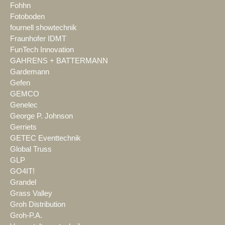
Fohhn
Fotoboden
fournell showtechnik
Fraunhofer IDMT
FunTech Innovation
GAHRENS + BATTERMANN
Gardemann
Gefen
GEMCO
Genelec
George P. Johnson
Gerriets
GETEC Eventtechnik
Global Truss
GLP
GO4IT!
Grandel
Grass Valley
Groh Distribution
Groh-P.A.