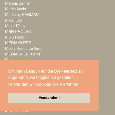
Markus Zehner
Martin Audio
Martin by HARMAN
MAXHUB
Maxin10sity
MBN-PROLED
MDS PAtec
MEDIA IN RES
Media Resource Group
MEDIA SPECTRUM
MediaLantic
Mediasystem
MEDIA|tek
Um Ihren Besuch auf die DieReferenz so
MEEVI-rent
angenehm wie möglich zu gestalten,
Mega Audio
verwenden wir Cookies
Mehr erfahren
Megaforce
MEGATECH
Verstanden!
Merging Technologies
Mersive
Meyer Sound