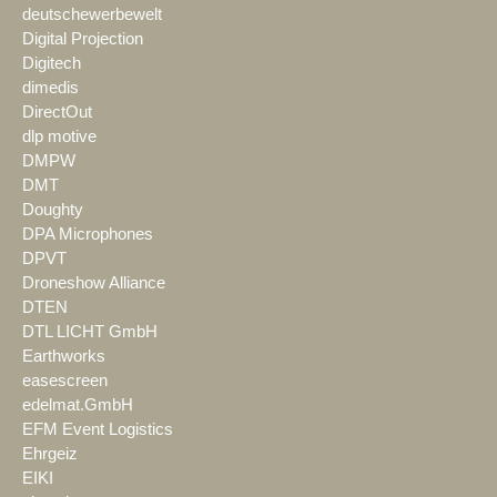
deutschewerbewelt
Digital Projection
Digitech
dimedis
DirectOut
dlp motive
DMPW
DMT
Doughty
DPA Microphones
DPVT
Droneshow Alliance
DTEN
DTL LICHT GmbH
Earthworks
easescreen
edelmat.GmbH
EFM Event Logistics
Ehrgeiz
EIKI