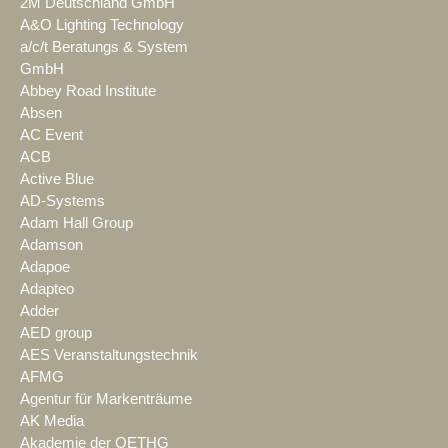
2M Deutschland GmbH
A&O Lighting Technology
a/c/t Beratungs & System
GmbH
Abbey Road Institute
Absen
AC Event
ACB
Active Blue
AD-Systems
Adam Hall Group
Adamson
Adapoe
Adapteo
Adder
AED group
AES Veranstaltungstechnik
AFMG
Agentur für Markenträume
AK Media
Akademie der OETHG