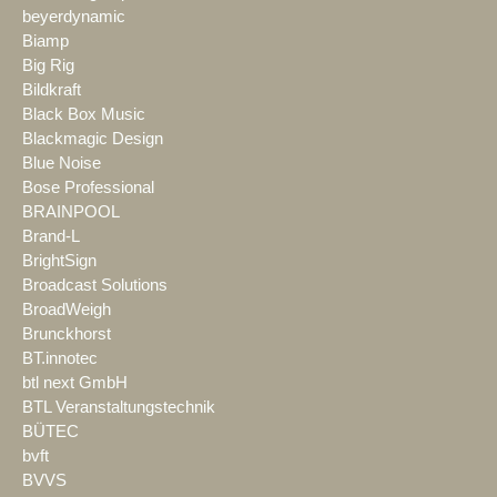
beyerdynamic
Biamp
Big Rig
Bildkraft
Black Box Music
Blackmagic Design
Blue Noise
Bose Professional
BRAINPOOL
Brand-L
BrightSign
Broadcast Solutions
BroadWeigh
Brunckhorst
BT.innotec
btl next GmbH
BTL Veranstaltungstechnik
BÜTEC
bvft
BVVS