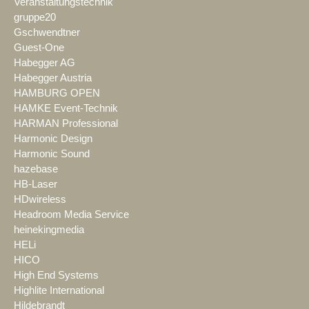
Veranstaltungstechnik
gruppe20
Gschwendtner
Guest-One
Habegger AG
Habegger Austria
HAMBURG OPEN
HAMKE Event-Technik
HARMAN Professional
Harmonic Design
Harmonic Sound
hazebase
HB-Laser
HDwireless
Headroom Media Service
heinekingmedia
HELi
HICO
High End Systems
Highlite International
Hildebrandt