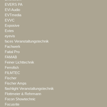
EVERS PA
EVI Audio
EVTmedia
EVVC
Exposive
Extes
eyevis
faces Veranstaltungstechnik
Fachwerk
Faital Pro
FAMAB
Feiner Lichttechnik
Ferrofish
FILMTEC
Fischer
Fischer Amps
flashlight Veranstaltungstechnik
Flottmeier & Rehrmann
Focon Showtechnic
Focusrite