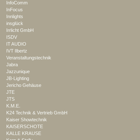
InfoComm
InFocus
Innlights
insglück
Irrlicht GmbH
ISDV
IT AUDIO
IVT Ilbertz
Veranstaltungstechnik
Jabra
Jazzunique
JB-Lighting
Jericho Gehäuse
JTE
JTS
K.M.E.
K24 Technik & Vertrieb GmbH
Kaiser Showtechnik
KAISERSCHOTE
KALLE KRAUSE