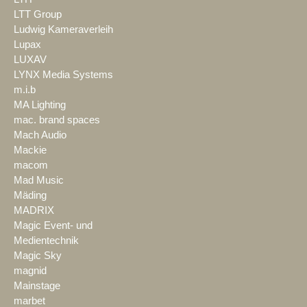
LTT Group
Ludwig Kameraverleih
Lupax
LUXAV
LYNX Media Systems
m.i.b
MA Lighting
mac. brand spaces
Mach Audio
Mackie
macom
Mad Music
Mäding
MADRIX
Magic Event- und
Medientechnik
Magic Sky
magnid
Mainstage
marbet