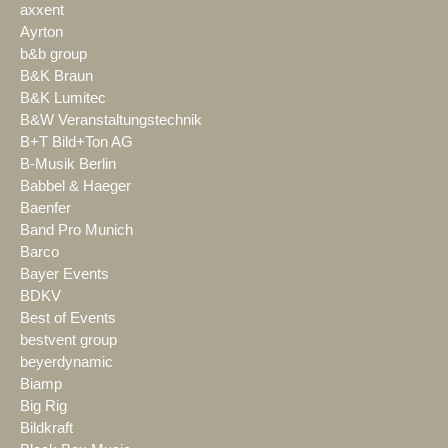
axxent
Ayrton
b&b group
B&K Braun
B&K Lumitec
B&W Veranstaltungstechnik
B+T Bild+Ton AG
B-Musik Berlin
Babbel & Haeger
Baenfer
Band Pro Munich
Barco
Bayer Events
BDKV
Best of Events
bestvent group
beyerdynamic
Biamp
Big Rig
Bildkraft