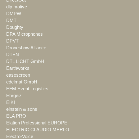
DirectOut
dlp motive
DMPW
DMT
Doughty
DPA Microphones
DPVT
Droneshow Alliance
DTEN
DTL LICHT GmbH
Earthworks
easescreen
edelmat.GmbH
EFM Event Logistics
Ehrgeiz
EIKI
einstein & sons
ELA PRO
Elation Professional EUROPE
ELECTRIC CLAUDIO MERLO
Electro-Voice