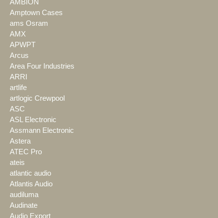
AMBION
Amptown Cases
ams Osram
AMX
APWPT
Arcus
Area Four Industries
ARRI
artlife
artlogic Crewpool
ASC
ASL Electronic
Assmann Electronic
Astera
ATEC Pro
ateis
atlantic audio
Atlantis Audio
audiluma
Audinate
Audio Export