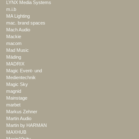
LYNX Media Systems
m.i.b
MA Lighting
mac. brand spaces
Mach Audio
Mackie
macom
Mad Music
Mäding
MADRIX
Magic Event- und
Medientechnik
Magic Sky
magnid
Mainstage
marbet
Markus Zehner
Martin Audio
Martin by HARMAN
MAXHUB