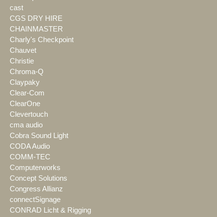
cast
CGS DRY HIRE
CHAINMASTER
Charly's Checkpoint
Chauvet
Christie
Chroma-Q
Claypaky
Clear-Com
ClearOne
Clevertouch
cma audio
Cobra Sound Light
CODA Audio
COMM-TEC
Computerworks
Concept Solutions
Congress Allianz
connectSignage
CONRAD Licht & Rigging