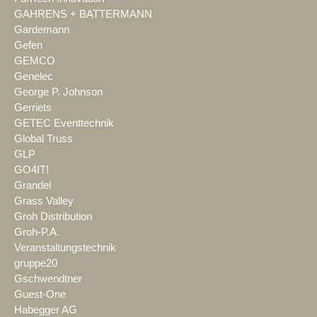
GAHRENS + BATTERMANN
Gardemann
Gefen
GEMCO
Genelec
George P. Johnson
Gerriets
GETEC Eventtechnik
Global Truss
GLP
GO4IT!
Grandel
Grass Valley
Groh Distribution
Groh-P.A.
Veranstaltungstechnik
gruppe20
Gschwendtner
Guest-One
Habegger AG