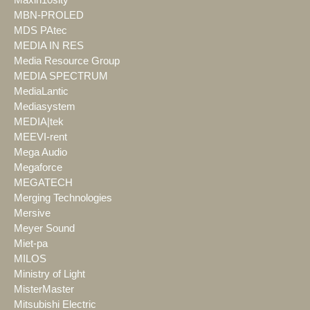
Maxin10sity
MBN-PROLED
MDS PAtec
MEDIA IN RES
Media Resource Group
MEDIA SPECTRUM
MediaLantic
Mediasystem
MEDIA|tek
MEEVI-rent
Mega Audio
Megaforce
MEGATECH
Merging Technologies
Mersive
Meyer Sound
Miet-pa
MILOS
Ministry of Light
MisterMaster
Mitsubishi Electric