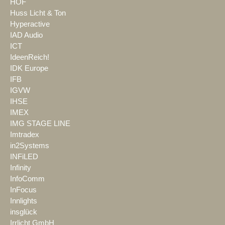
HOF
Huss Licht & Ton
Hyperactive
IAD Audio
ICT
IdeenReich!
IDK Europe
IFB
IGVW
IHSE
IMEX
IMG STAGE LINE
Imtradex
in2Systems
INFiLED
Infinity
InfoComm
InFocus
Innlights
insglück
Irrlicht GmbH