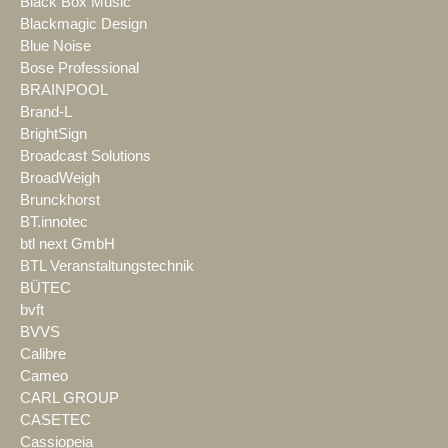
Black Box Music
Blackmagic Design
Blue Noise
Bose Professional
BRAINPOOL
Brand-L
BrightSign
Broadcast Solutions
BroadWeigh
Brunckhorst
BT.innotec
btl next GmbH
BTL Veranstaltungstechnik
BÜTEC
bvft
BVVS
Calibre
Cameo
CARL GROUP
CASETEC
Cassiopeia