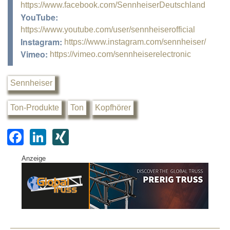
https://www.facebook.com/SennheiserDeutschland
YouTube:
https://www.youtube.com/user/sennheiserofficial
Instagram:
https://www.instagram.com/sennheiser/
Vimeo:
https://vimeo.com/sennheiserelectronic
Sennheiser
Ton-Produkte
Ton
Kopfhörer
F
Li
XI
a
n
N
Anzeige
c
k
G
e
e
b
dI
o
n