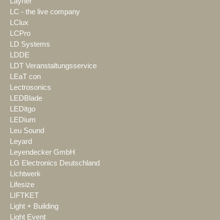
Layher
LC - the live company
LClux
LCPro
LD Systems
LDDE
LDT Veranstaltungsservice
LEaT con
Lectrosonics
LEDBlade
LEDitgo
LEDium
Leu Sound
Leyard
Leyendecker GmbH
LG Electronics Deutschland
Lichtwerk
Lifesize
LIFTKET
Light + Building
Light Event