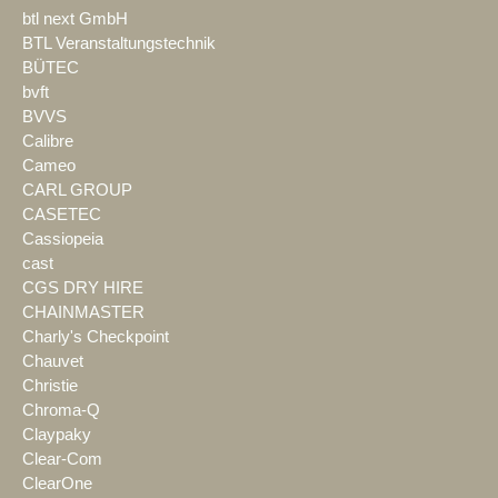
btl next GmbH
BTL Veranstaltungstechnik
BÜTEC
bvft
BVVS
Calibre
Cameo
CARL GROUP
CASETEC
Cassiopeia
cast
CGS DRY HIRE
CHAINMASTER
Charly's Checkpoint
Chauvet
Christie
Chroma-Q
Claypaky
Clear-Com
ClearOne