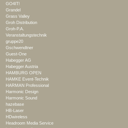
GO4IT!
Grandel
Grass Valley
Groh Distribution
Groh-P.A.
Veranstaltungstechnik
gruppe20
Gschwendtner
Guest-One
Habegger AG
Habegger Austria
HAMBURG OPEN
HAMKE Event-Technik
HARMAN Professional
Harmonic Design
Harmonic Sound
hazebase
HB-Laser
HDwireless
Headroom Media Service