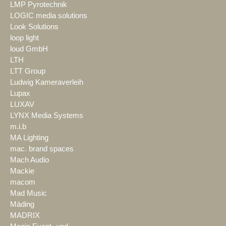
LMP Pyrotechnik
LOGIC media solutions
Look Solutions
loop light
loud GmbH
LTH
LTT Group
Ludwig Kameraverleih
Lupax
LUXAV
LYNX Media Systems
m.i.b
MA Lighting
mac. brand spaces
Mach Audio
Mackie
macom
Mad Music
Mäding
MADRIX