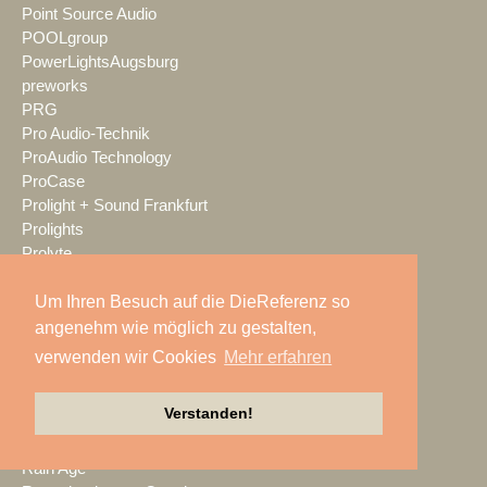
Point Source Audio
POOLgroup
PowerLightsAugsburg
preworks
PRG
Pro Audio-Technik
ProAudio Technology
ProCase
Prolight + Sound Frankfurt
Prolights
Prolyte
Promethean
Um Ihren Besuch auf die DieReferenz so
Proske
Protones
angenehm wie möglich zu gestalten,
publitec
verwenden wir Cookies
Mehr erfahren
Q-SYS
QSC
Verstanden!
Quividi
Qvest
Rain Age