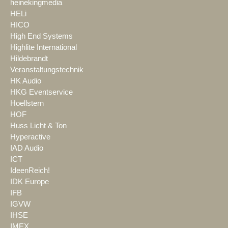
heinekingmedia
HELi
HICO
High End Systems
Highlite International
Hildebrandt
Veranstaltungstechnik
HK Audio
HKG Eventservice
Hoellstern
HOF
Huss Licht & Ton
Hyperactive
IAD Audio
ICT
IdeenReich!
IDK Europe
IFB
IGVW
IHSE
IMEX