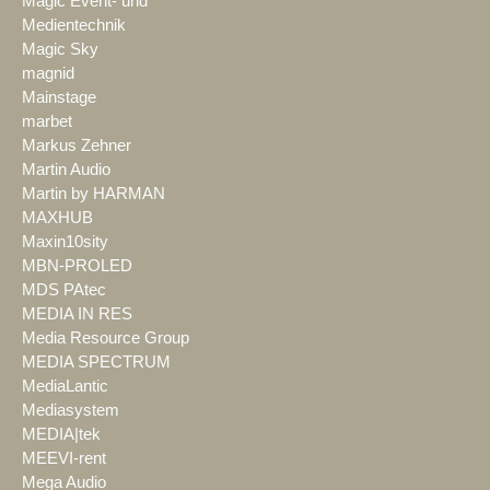
Magic Event- und
Medientechnik
Magic Sky
magnid
Mainstage
marbet
Markus Zehner
Martin Audio
Martin by HARMAN
MAXHUB
Maxin10sity
MBN-PROLED
MDS PAtec
MEDIA IN RES
Media Resource Group
MEDIA SPECTRUM
MediaLantic
Mediasystem
MEDIA|tek
MEEVI-rent
Mega Audio