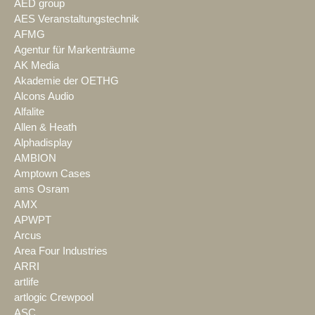
AED group
AES Veranstaltungstechnik
AFMG
Agentur für Markenträume
AK Media
Akademie der OETHG
Alcons Audio
Alfalite
Allen & Heath
Alphadisplay
AMBION
Amptown Cases
ams Osram
AMX
APWPT
Arcus
Area Four Industries
ARRI
artlife
artlogic Crewpool
ASC