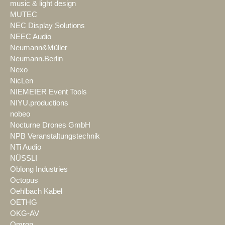
music & light design
MUTEC
NEC Display Solutions
NEEC Audio
Neumann&Müller
Neumann.Berlin
Nexo
NicLen
NIEMEIER Event Tools
NIYU.productions
nobeo
Nocturne Drones GmbH
NPB Veranstaltungstechnik
NTi Audio
NÜSSLI
Oblong Industries
Octopus
Oehlbach Kabel
OETHG
OKG-AV
Omron