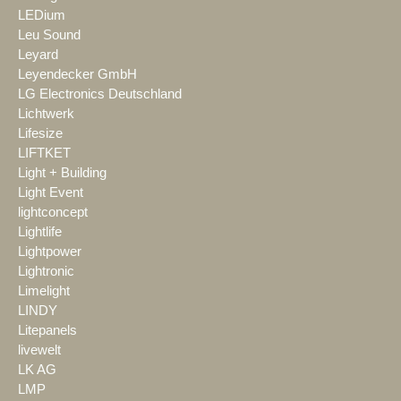
LEDium
Leu Sound
Leyard
Leyendecker GmbH
LG Electronics Deutschland
Lichtwerk
Lifesize
LIFTKET
Light + Building
Light Event
lightconcept
Lightlife
Lightpower
Lightronic
Limelight
LINDY
Litepanels
livewelt
LK AG
LMP