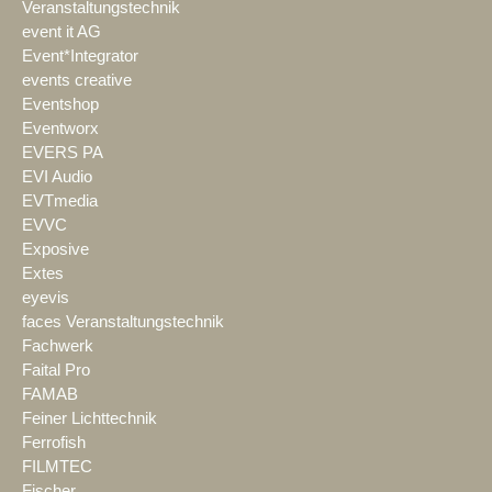
Veranstaltungstechnik
event it AG
Event*Integrator
events creative
Eventshop
Eventworx
EVERS PA
EVI Audio
EVTmedia
EVVC
Exposive
Extes
eyevis
faces Veranstaltungstechnik
Fachwerk
Faital Pro
FAMAB
Feiner Lichttechnik
Ferrofish
FILMTEC
Fischer