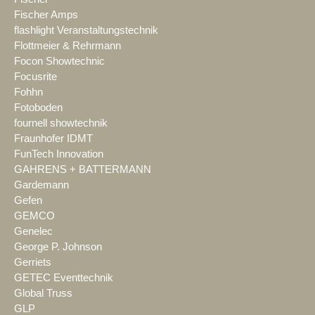
Fischer Amps
flashlight Veranstaltungstechnik
Flottmeier & Rehrmann
Focon Showtechnic
Focusrite
Fohhn
Fotoboden
fournell showtechnik
Fraunhofer IDMT
FunTech Innovation
GAHRENS + BATTERMANN
Gardemann
Gefen
GEMCO
Genelec
George P. Johnson
Gerriets
GETEC Eventtechnik
Global Truss
GLP