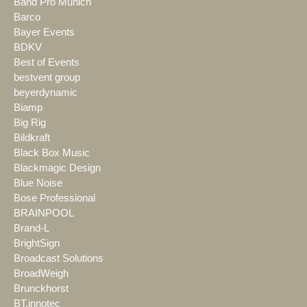
Band Pro Munich
Barco
Bayer Events
BDKV
Best of Events
bestvent group
beyerdynamic
Biamp
Big Rig
Bildkraft
Black Box Music
Blackmagic Design
Blue Noise
Bose Professional
BRAINPOOL
Brand-L
BrightSign
Broadcast Solutions
BroadWeigh
Brunckhorst
BT.innotec