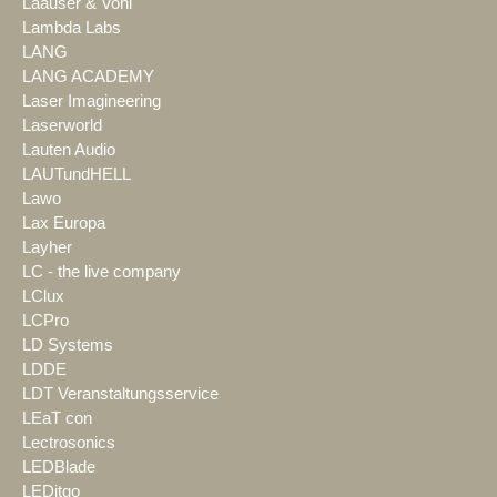
Laauser & Vohl
Lambda Labs
LANG
LANG ACADEMY
Laser Imagineering
Laserworld
Lauten Audio
LAUTundHELL
Lawo
Lax Europa
Layher
LC - the live company
LClux
LCPro
LD Systems
LDDE
LDT Veranstaltungsservice
LEaT con
Lectrosonics
LEDBlade
LEDitgo