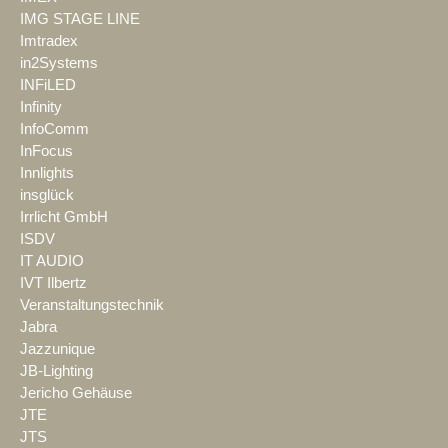
IMG STAGE LINE
Imtradex
in2Systems
INFiLED
Infinity
InfoComm
InFocus
Innlights
insglück
Irrlicht GmbH
ISDV
IT AUDIO
IVT Ilbertz
Veranstaltungstechnik
Jabra
Jazzunique
JB-Lighting
Jericho Gehäuse
JTE
JTS