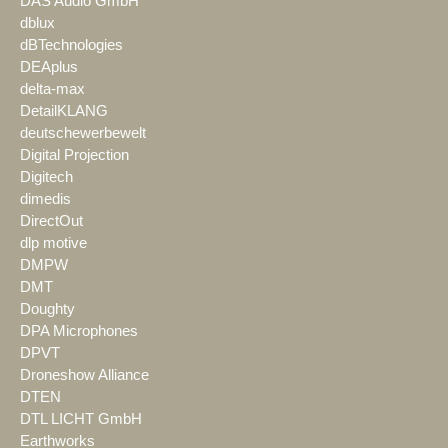
DAS Audio GmbH
dblux
dBTechnologies
DEAplus
delta-max
DetailKLANG
deutschewerbewelt
Digital Projection
Digitech
dimedis
DirectOut
dlp motive
DMPW
DMT
Doughty
DPA Microphones
DPVT
Droneshow Alliance
DTEN
DTL LICHT GmbH
Earthworks