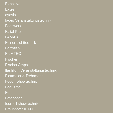
Exposive
Extes
eyevis
faces Veranstaltungstechnik
Fachwerk
Faital Pro
FAMAB
Feiner Lichttechnik
Ferrofish
FILMTEC
Fischer
Fischer Amps
flashlight Veranstaltungstechnik
Flottmeier & Rehrmann
Focon Showtechnic
Focusrite
Fohhn
Fotoboden
fournell showtechnik
Fraunhofer IDMT