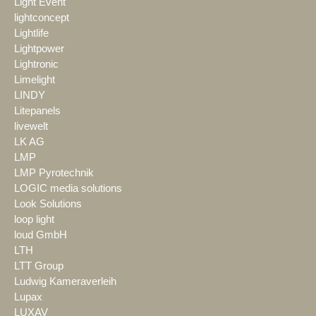
Light Event
lightconcept
Lightlife
Lightpower
Lightronic
Limelight
LINDY
Litepanels
livewelt
LK AG
LMP
LMP Pyrotechnik
LOGIC media solutions
Look Solutions
loop light
loud GmbH
LTH
LTT Group
Ludwig Kameraverleih
Lupax
LUXAV