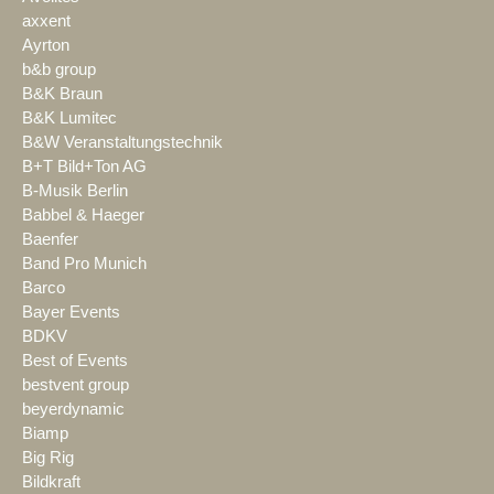
axxent
Ayrton
b&b group
B&K Braun
B&K Lumitec
B&W Veranstaltungstechnik
B+T Bild+Ton AG
B-Musik Berlin
Babbel & Haeger
Baenfer
Band Pro Munich
Barco
Bayer Events
BDKV
Best of Events
bestvent group
beyerdynamic
Biamp
Big Rig
Bildkraft