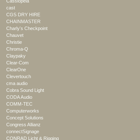
Cassiopeia
cast
CGS DRY HIRE
CHAINMASTER
Charly's Checkpoint
Chauvet
Christie
Chroma-Q
Claypaky
Clear-Com
ClearOne
Clevertouch
cma audio
Cobra Sound Light
CODA Audio
COMM-TEC
Computerworks
Concept Solutions
Congress Allianz
connectSignage
CONRAD Licht & Rigging