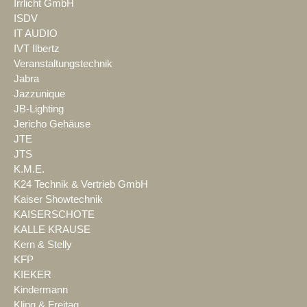
Irrlicht GmbH
ISDV
IT AUDIO
IVT Ilbertz
Veranstaltungstechnik
Jabra
Jazzunique
JB-Lighting
Jericho Gehäuse
JTE
JTS
K.M.E.
K24 Technik & Vertrieb GmbH
Kaiser Showtechnik
KAISERSCHOTE
KALLE KRAUSE
Kern & Stelly
KFP
KIEKER
Kindermann
Kling & Freitag