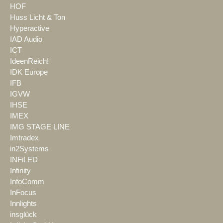
HOF
Huss Licht & Ton
Hyperactive
IAD Audio
ICT
IdeenReich!
IDK Europe
IFB
IGVW
IHSE
IMEX
IMG STAGE LINE
Imtradex
in2Systems
INFiLED
Infinity
InfoComm
InFocus
Innlights
insglück