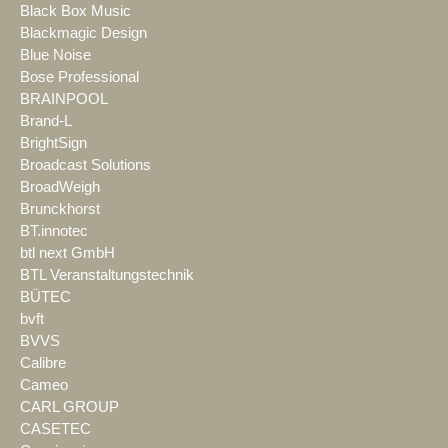
Black Box Music
Blackmagic Design
Blue Noise
Bose Professional
BRAINPOOL
Brand-L
BrightSign
Broadcast Solutions
BroadWeigh
Brunckhorst
BT.innotec
btl next GmbH
BTL Veranstaltungstechnik
BÜTEC
bvft
BVVS
Calibre
Cameo
CARL GROUP
CASETEC