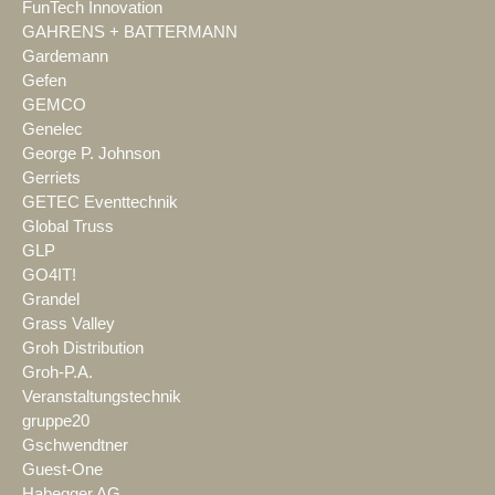
FunTech Innovation
GAHRENS + BATTERMANN
Gardemann
Gefen
GEMCO
Genelec
George P. Johnson
Gerriets
GETEC Eventtechnik
Global Truss
GLP
GO4IT!
Grandel
Grass Valley
Groh Distribution
Groh-P.A.
Veranstaltungstechnik
gruppe20
Gschwendtner
Guest-One
Habegger AG