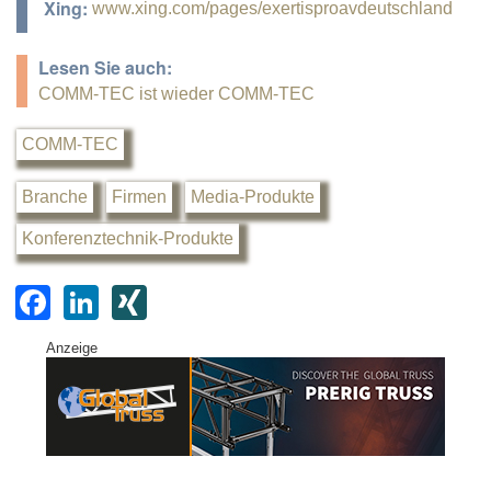
Xing:
www.xing.com/pages/exertisproavdeutschland
Lesen Sie auch:
COMM-TEC ist wieder COMM-TEC
COMM-TEC
Branche
Firmen
Media-Produkte
Konferenztechnik-Produkte
F
Li
XI
a
n
N
Anzeige
c
k
G
e
e
b
dI
o
n