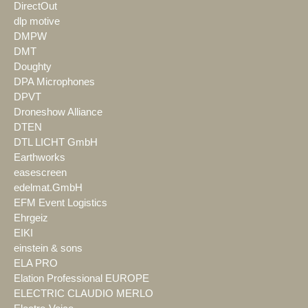
DirectOut
dlp motive
DMPW
DMT
Doughty
DPA Microphones
DPVT
Droneshow Alliance
DTEN
DTL LICHT GmbH
Earthworks
easescreen
edelmat.GmbH
EFM Event Logistics
Ehrgeiz
EIKI
einstein & sons
ELA PRO
Elation Professional EUROPE
ELECTRIC CLAUDIO MERLO