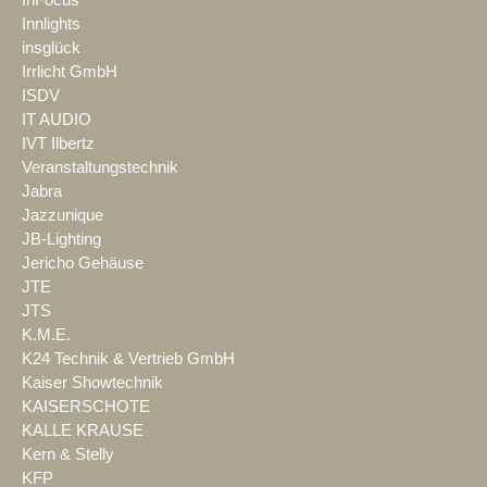
InFocus
Innlights
insglück
Irrlicht GmbH
ISDV
IT AUDIO
IVT Ilbertz
Veranstaltungstechnik
Jabra
Jazzunique
JB-Lighting
Jericho Gehäuse
JTE
JTS
K.M.E.
K24 Technik & Vertrieb GmbH
Kaiser Showtechnik
KAISERSCHOTE
KALLE KRAUSE
Kern & Stelly
KFP