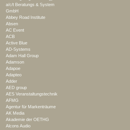
a/c/t Beratungs & System
GmbH
Abbey Road Institute
Absen
AC Event
ACB
Active Blue
AD-Systems
Adam Hall Group
Adamson
Adapoe
Adapteo
Adder
AED group
AES Veranstaltungstechnik
AFMG
Agentur für Markenträume
AK Media
Akademie der OETHG
Alcons Audio