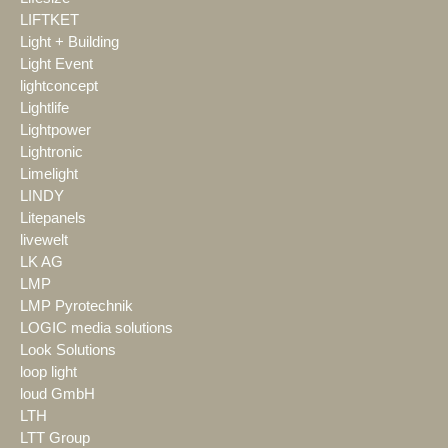
LIFTKET
Light + Building
Light Event
lightconcept
Lightlife
Lightpower
Lightronic
Limelight
LINDY
Litepanels
livewelt
LK AG
LMP
LMP Pyrotechnik
LOGIC media solutions
Look Solutions
loop light
loud GmbH
LTH
LTT Group