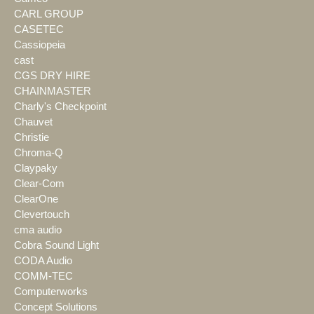
CARL GROUP
CASETEC
Cassiopeia
cast
CGS DRY HIRE
CHAINMASTER
Charly's Checkpoint
Chauvet
Christie
Chroma-Q
Claypaky
Clear-Com
ClearOne
Clevertouch
cma audio
Cobra Sound Light
CODA Audio
COMM-TEC
Computerworks
Concept Solutions