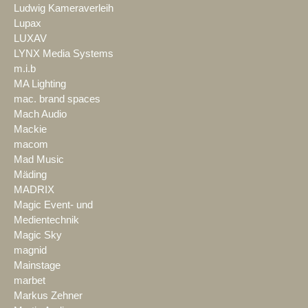
Ludwig Kameraverleih
Lupax
LUXAV
LYNX Media Systems
m.i.b
MA Lighting
mac. brand spaces
Mach Audio
Mackie
macom
Mad Music
Mäding
MADRIX
Magic Event- und
Medientechnik
Magic Sky
magnid
Mainstage
marbet
Markus Zehner