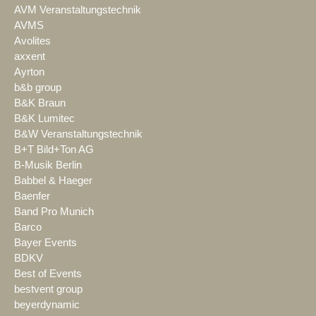
AVM Veranstaltungstechnik
AVMS
Avolites
axxent
Ayrton
b&b group
B&K Braun
B&K Lumitec
B&W Veranstaltungstechnik
B+T Bild+Ton AG
B-Musik Berlin
Babbel & Haeger
Baenfer
Band Pro Munich
Barco
Bayer Events
BDKV
Best of Events
bestvent group
beyerdynamic