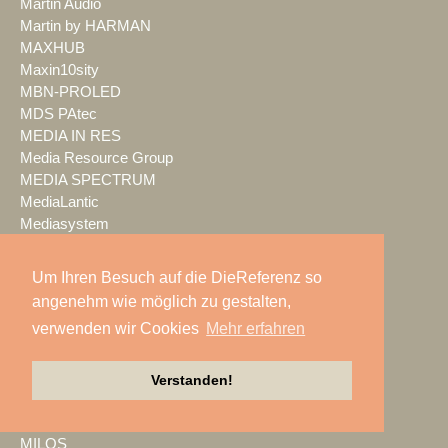
Martin Audio
Martin by HARMAN
MAXHUB
Maxin10sity
MBN-PROLED
MDS PAtec
MEDIA IN RES
Media Resource Group
MEDIA SPECTRUM
MediaLantic
Mediasystem
MEDIA|tek
MEEVI-rent
Um Ihren Besuch auf die DieReferenz so
Mega Audio
angenehm wie möglich zu gestalten,
Megaforce
verwenden wir Cookies
Mehr erfahren
MEGATECH
Merging Technologies
Mersive
Verstanden!
Meyer Sound
Miet-pa
MILOS