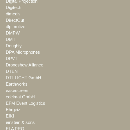
Digital Projection
Digitech
dimedis
DirectOut
dlp motive
DMPW
DMT
Doughty
DPA Microphones
DPVT
Droneshow Alliance
DTEN
DTL LICHT GmbH
Earthworks
easescreen
edelmat.GmbH
EFM Event Logistics
Ehrgeiz
EIKI
einstein & sons
ELA PRO