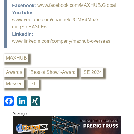
Facebook:
www.facebook.com/MAXHUB.Global
YouTube:
www.youtube.com/channel/UCMVdMpZsT-
uiugSofEA3FEw
LinkedIn:
www.linkedin.com/company/maxhub-overseas
MAXHUB
Awards
"Best of Show"-Award
ISE 2024
Messen
ISE
F
Li
XI
a
n
N
Anzeige
c
k
G
e
e