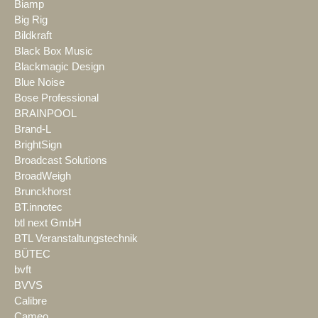
Biamp
Big Rig
Bildkraft
Black Box Music
Blackmagic Design
Blue Noise
Bose Professional
BRAINPOOL
Brand-L
BrightSign
Broadcast Solutions
BroadWeigh
Brunckhorst
BT.innotec
btl next GmbH
BTL Veranstaltungstechnik
BÜTEC
bvft
BVVS
Calibre
Cameo