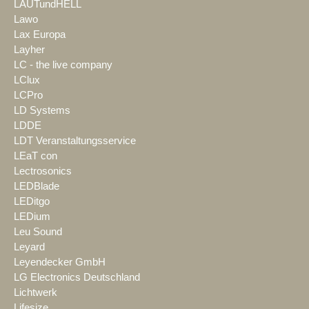
LAUTundHELL
Lawo
Lax Europa
Layher
LC - the live company
LClux
LCPro
LD Systems
LDDE
LDT Veranstaltungsservice
LEaT con
Lectrosonics
LEDBlade
LEDitgo
LEDium
Leu Sound
Leyard
Leyendecker GmbH
LG Electronics Deutschland
Lichtwerk
Lifesize