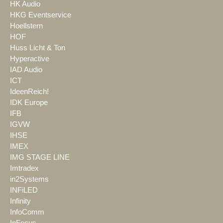
HK Audio
HKG Eventservice
Hoellstern
HOF
Huss Licht & Ton
Hyperactive
IAD Audio
ICT
IdeenReich!
IDK Europe
IFB
IGVW
IHSE
IMEX
IMG STAGE LINE
Imtradex
in2Systems
INFiLED
Infinity
InfoComm