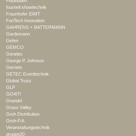
Fotoboden
fournell showtechnik
Fraunhofer IDMT
FunTech Innovation
GAHRENS + BATTERMANN
Gardemann
Gefen
GEMCO
Genelec
George P. Johnson
Gerriets
GETEC Eventtechnik
Global Truss
GLP
GO4IT!
Grandel
Grass Valley
Groh Distribution
Groh-P.A.
Veranstaltungstechnik
gruppe20