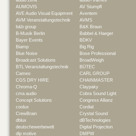
AUMOVIS
AV Stumpfl
AVE Audio Visual Equipment
Aventem
AVM Veranstaltungstechnik
AVMS
b&b group
B&K Braun
B-Musik Berlin
Babbel & Haeger
Bayer Events
BDKV
Biamp
Big Rig
Blue Noise
Bose Professional
Broadcast Solutions
BroadWeigh
BTL Veranstaltungstechnik
BÜTEC
Cameo
CARL GROUP
CGS DRY HIRE
CHAINMASTER
Chroma-Q
Claypaky
cma audio
Cobra Sound Light
Concept Solutions
Congress Allianz
coolux
Cordial
CrewBrain
Crystal Sound
dblux
dBTechnologies
deutschewerbewelt
Digital Projection
dlp motive
DMPW