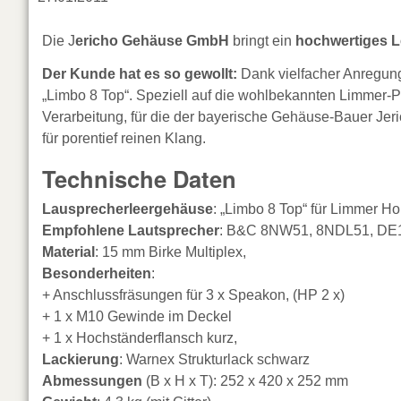
Die J
ericho Gehäuse GmbH
bringt ein
hochwertiges 
Der Kunde hat es so gewollt:
Dank vielfacher Anregung
„Limbo 8 Top“. Speziell auf die wohlbekannten Limmer-
Verarbeitung, für die der bayerische Gehäuse-Bauer Jer
für porentief reinen Klang.
Technische Daten
Lausprecherleergehäuse
: „Limbo 8 Top“ für Limmer Ho
Empfohlene Lautsprecher
: B&C 8NW51, 8NDL51, DE
Material
: 15 mm Birke Multiplex,
Besonderheiten
:
+ Anschlussfräsungen für 3 x Speakon, (HP 2 x)
+ 1 x M10 Gewinde im Deckel
+ 1 x Hochständerflansch kurz,
Lackierung
: Warnex Strukturlack schwarz
Abmessungen
(B x H x T): 252 x 420 x 252 mm