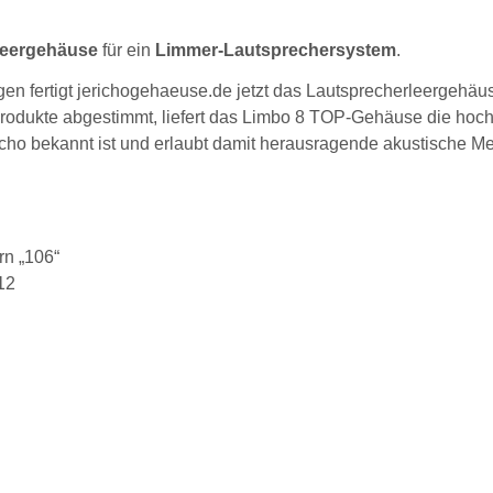
Leergehäuse
für ein
Limmer-Lautsprechersystem
.
en fertigt jerichogehaeuse.de jetzt das Lautsprecherleergehäu
Produkte abgestimmt, liefert das Limbo 8 TOP-Gehäuse die hoc
icho bekannt ist und erlaubt damit herausragende akustische M
rn „106“
12