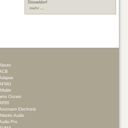
Düsseldorf
mehr ...
Absen
ACB
Adapoe
AFMG
Alfalite
ams Osram
ARRI
Assmann Electronic
Atlantis Audio
Audio Pro
AUMA