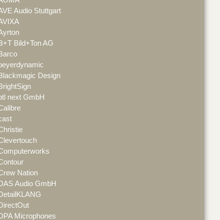
AVE Audio Stuttgart
AVIXA
Ayrton
B+T Bild+Ton AG
Barco
beyerdynamic
Blackmagic Design
BrightSign
btl next GmbH
Calibre
cast
Christie
Clevertouch
Computerworks
Contour
Crew Nation
DAS Audio GmbH
DetailKLANG
DirectOut
DPA Microphones