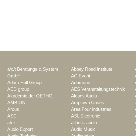
a/c/t Beratungs & System
Abbey Road Institute
GmbH
AC Event
Adam Hall Group
Adamson
AED group
AES Veranstaltungstechnik
Akademie der OETHG
Alcons Audio
AMBION
Amptown Cases
Arcus
Area Four Industries
ASC
ASL Electronic
ateis
atlantic audio
Audio Export
Audio Music
Audio-Technica
Audiovation