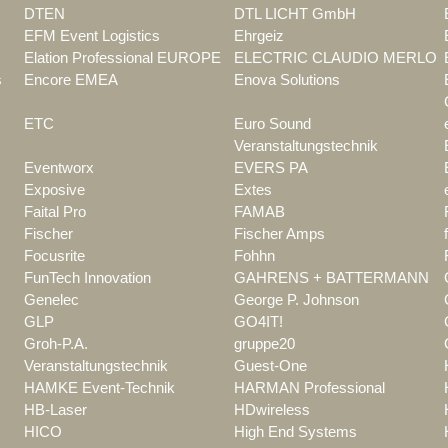
DTEN
DTL LICHT GmbH
EFM Event Logistics
Ehrgeiz
Elation Professional EUROPE
ELECTRIC CLAUDIO MERLO
s
Encore EMEA
Enova Solutions
ETC
Euro Sound
Veranstaltungstechnik
Eventworx
EVERS PA
Exposive
Extes
Faital Pro
FAMAB
Fischer
Fischer Amps
Focusrite
Fohhn
FunTech Innovation
GAHRENS + BATTERMANN
Genelec
George P. Johnson
GLP
GO4IT!
Groh-P.A.
gruppe20
Veranstaltungstechnik
Guest-One
HAMKE Event-Technik
HARMAN Professional
HB-Laser
HDwireless
HICO
High End Systems