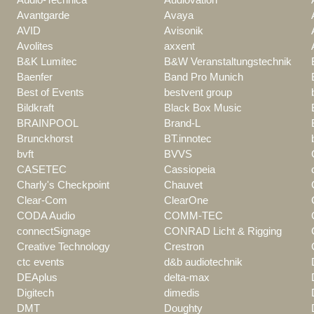
Avantgarde
Avaya
AVID
Avisonik
Avolites
axxent
B&K Lumitec
B&W Veranstaltungstechnik
Baenfer
Band Pro Munich
Best of Events
bestvent group
Bildkraft
Black Box Music
BRAINPOOL
Brand-L
Brunckhorst
BT.innotec
bvft
BVVS
CASETEC
Cassiopeia
Charly's Checkpoint
Chauvet
Clear-Com
ClearOne
CODA Audio
COMM-TEC
connectSignage
CONRAD Licht & Rigging
Creative Technology
Crestron
ctc events
d&b audiotechnik
DEAplus
delta-max
Digitech
dimedis
DMT
Doughty