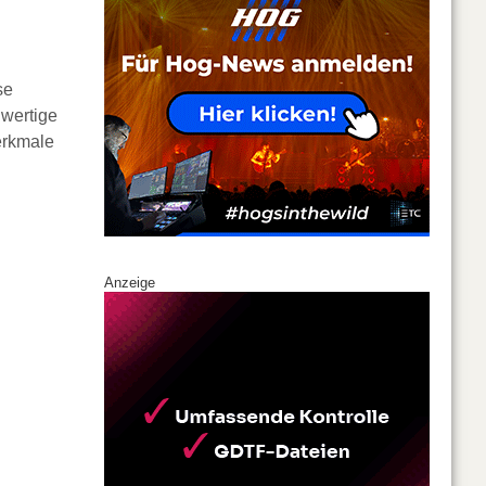
se
hwertige
erkmale
Anzeige