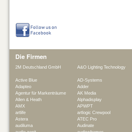
Die Firmen
2M Deutschland GmbH
A&O Lighting Technology
Active Blue
AD-Systems
Adapteo
Adder
Agentur für Markenträume
AK Media
Allen & Heath
Alphadisplay
AMX
APWPT
artlife
artlogic Crewpool
Astera
ATEC Pro
audiluma
Audinate
audio zenit
audio+frames