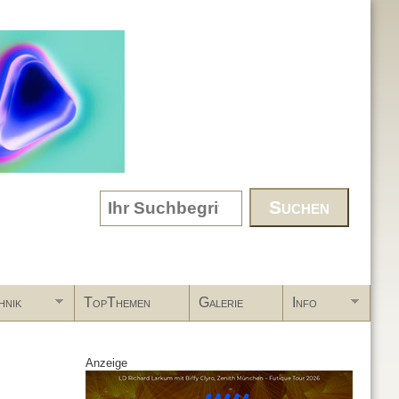
Search form
hnik
TopThemen
Galerie
Info
Anzeige