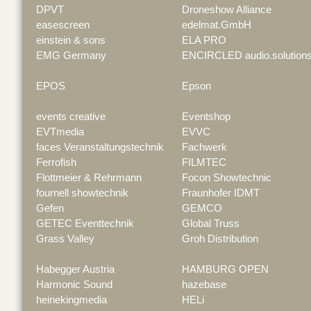
DPVT
Droneshow Alliance
easescreen
edelmat.GmbH
einstein & sons
ELA PRO
EMG Germany
ENCIRCLED audio.solution
EPOS
Epson
events creative
Eventshop
EVTmedia
EVVC
faces Veranstaltungstechnik
Fachwerk
Ferrofish
FILMTEC
Flottmeier & Rehrmann
Focon Showtechnic
fournell showtechnik
Fraunhofer IDMT
Gefen
GEMCO
GETEC Eventtechnik
Global Truss
Grass Valley
Groh Distribution
Habegger Austria
HAMBURG OPEN
Harmonic Sound
hazebase
heinekingmedia
HELi