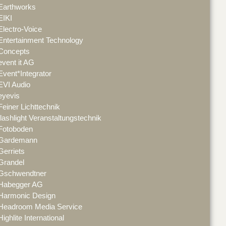
Earthworks
EIKI
Electro-Voice
Entertainment Technology
Concepts
event it AG
Event*Integrator
EVI Audio
eyevis
Feiner Lichttechnik
flashlight Veranstaltungstechnik
Fotoboden
Gardemann
Gerriets
Grandel
Gschwendtner
Habegger AG
Harmonic Design
Headroom Media Service
Highlite International