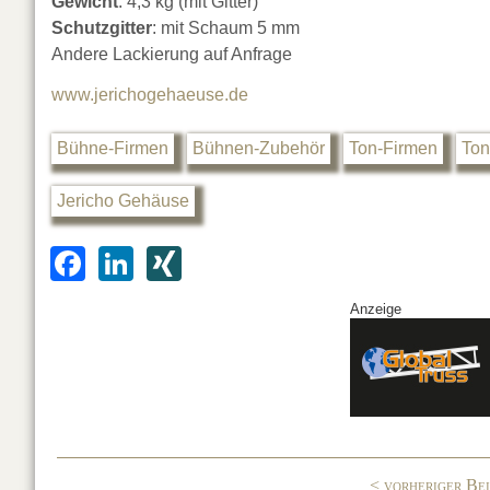
Gewicht
: 4,3 kg (mit Gitter)
Schutzgitter
: mit Schaum 5 mm
Andere Lackierung auf Anfrage
www.jerichogehaeuse.de
Bühne-Firmen
Bühnen-Zubehör
Ton-Firmen
Ton
Jericho Gehäuse
F
Li
XI
a
n
N
Anzeige
c
k
G
e
e
b
dI
o
n
o
< vorheriger Be