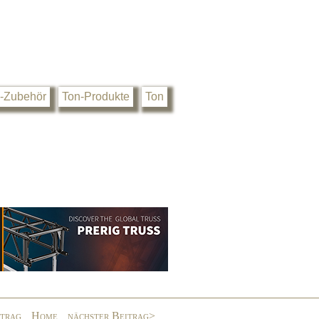
-Zubehör
Ton-Produkte
Ton
itrag
Home
nächster Beitrag>