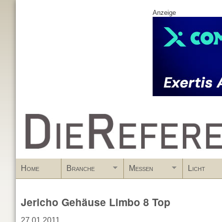
Anzeige
www.DieReferenz.de
Home
Branche
Messen
Licht
Jericho Gehäuse Limbo 8 Top
27.01.2011