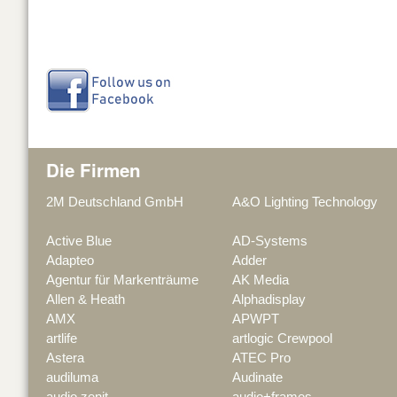
Die Firmen
2M Deutschland GmbH
A&O Lighting Technology
Active Blue
AD-Systems
Adapteo
Adder
Agentur für Markenträume
AK Media
Allen & Heath
Alphadisplay
AMX
APWPT
artlife
artlogic Crewpool
Astera
ATEC Pro
audiluma
Audinate
audio zenit
audio+frames