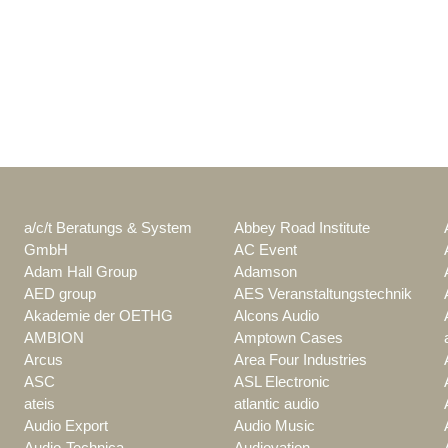
a/c/t Beratungs & System
Abbey Road Institute
GmbH
AC Event
Adam Hall Group
Adamson
AED group
AES Veranstaltungstechnik
Akademie der OETHG
Alcons Audio
AMBION
Amptown Cases
Arcus
Area Four Industries
ASC
ASL Electronic
ateis
atlantic audio
Audio Export
Audio Music
Audio-Technica
Audiovation