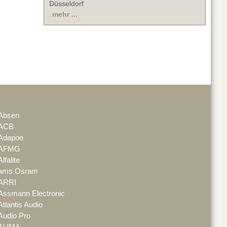
Düsseldorf
mehr ...
Absen
ACB
Adapoe
AFMG
Alfalite
ams Osram
ARRI
Assmann Electronic
Atlantis Audio
Audio Pro
AUMA