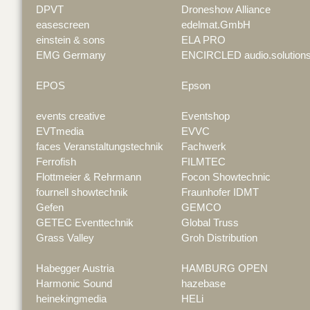
DPVT
Droneshow Alliance
easescreen
edelmat.GmbH
einstein & sons
ELA PRO
EMG Germany
ENCIRCLED audio.solution
EPOS
Epson
events creative
Eventshop
EVTmedia
EVVC
faces Veranstaltungstechnik
Fachwerk
Ferrofish
FILMTEC
Flottmeier & Rehrmann
Focon Showtechnic
fournell showtechnik
Fraunhofer IDMT
Gefen
GEMCO
GETEC Eventtechnik
Global Truss
Grass Valley
Groh Distribution
Habegger Austria
HAMBURG OPEN
Harmonic Sound
hazebase
heinekingmedia
HELi