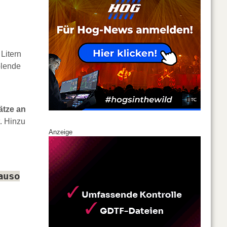
Litern
blende
ätze an
. Hinzu
Anzeige
auso