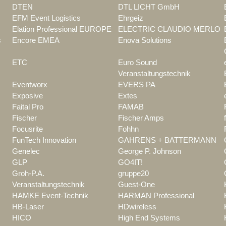
DTEN
DTL LICHT GmbH
EFM Event Logistics
Ehrgeiz
Elation Professional EUROPE
ELECTRIC CLAUDIO MERLO
s
Encore EMEA
Enova Solutions
ETC
Euro Sound
Veranstaltungstechnik
Eventworx
EVERS PA
Exposive
Extes
Faital Pro
FAMAB
Fischer
Fischer Amps
Focusrite
Fohhn
FunTech Innovation
GAHRENS + BATTERMANN
Genelec
George P. Johnson
GLP
GO4IT!
Groh-P.A.
gruppe20
Veranstaltungstechnik
Guest-One
HAMKE Event-Technik
HARMAN Professional
HB-Laser
HDwireless
HICO
High End Systems