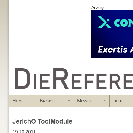
Anzeige
www.DieReferenz.de
Home
Branche
Messen
Licht
JerichO ToolModule
19.10.2011