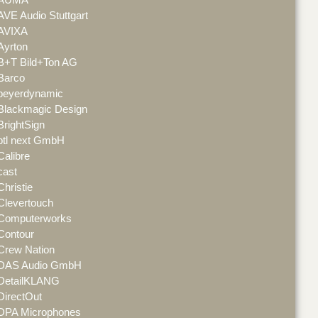
AVE Audio Stuttgart
AVIXA
Ayrton
B+T Bild+Ton AG
Barco
beyerdynamic
Blackmagic Design
BrightSign
btl next GmbH
Calibre
cast
Christie
Clevertouch
Computerworks
Contour
Crew Nation
DAS Audio GmbH
DetailKLANG
DirectOut
DPA Microphones