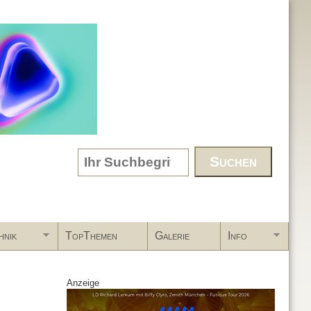
Search form
hnik
TopThemen
Galerie
Info
Anzeige