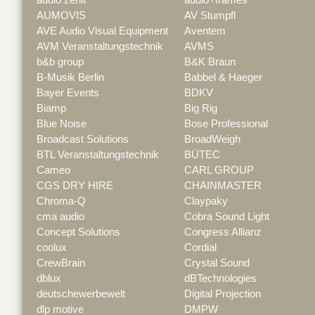
AUMOVIS
AV Stumpfl
AVE Audio Visual Equipment
Aventem
AVM Veranstaltungstechnik
AVMS
b&b group
B&K Braun
B-Musik Berlin
Babbel & Haeger
Bayer Events
BDKV
Biamp
Big Rig
Blue Noise
Bose Professional
Broadcast Solutions
BroadWeigh
BTL Veranstaltungstechnik
BÜTEC
Cameo
CARL GROUP
CGS DRY HIRE
CHAINMASTER
Chroma-Q
Claypaky
cma audio
Cobra Sound Light
Concept Solutions
Congress Allianz
coolux
Cordial
CrewBrain
Crystal Sound
dblux
dBTechnologies
deutschewerbewelt
Digital Projection
dlp motive
DMPW