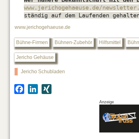
www.jerichogehaeuse.de/newsletter
ständig auf dem Laufenden gehalte
www.jerichogehaeuse.de
Bühne-Firmen
Bühnen-Zubehör
Hilfsmittel
Bühn
Jericho Gehäuse
Jericho Schubladen
F
Li
XI
a
n
N
Anzeige
c
k
G
e
e
b
dI
o
n