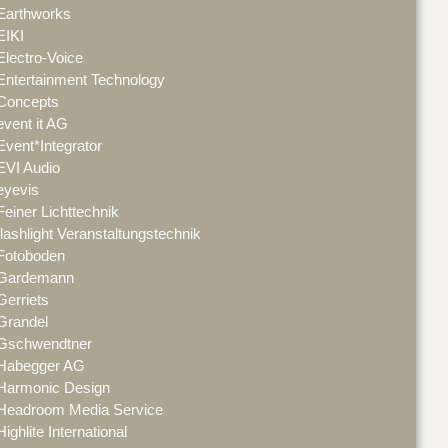
Earthworks
EIKI
Electro-Voice
Entertainment Technology
Concepts
event it AG
Event*Integrator
EVI Audio
eyevis
Feiner Lichttechnik
flashlight Veranstaltungstechnik
Fotoboden
Gardemann
Gerriets
Grandel
Gschwendtner
Habegger AG
Harmonic Design
Headroom Media Service
Highlite International