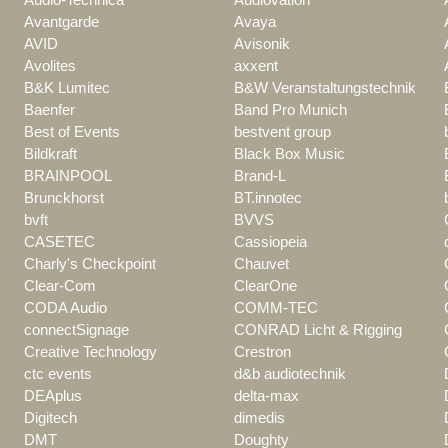
Avantgarde
Avaya
AVID
Avisonik
Avolites
axxent
B&K Lumitec
B&W Veranstaltungstechnik
Baenfer
Band Pro Munich
Best of Events
bestvent group
Bildkraft
Black Box Music
BRAINPOOL
Brand-L
Brunckhorst
BT.innotec
bvft
BVVS
CASETEC
Cassiopeia
Charly's Checkpoint
Chauvet
Clear-Com
ClearOne
CODA Audio
COMM-TEC
connectSignage
CONRAD Licht & Rigging
Creative Technology
Crestron
ctc events
d&b audiotechnik
DEAplus
delta-max
Digitech
dimedis
DMT
Doughty