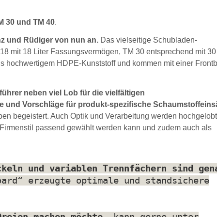
M 30 und TM 40
.
inz und Rüdiger von nun an.
Das vielseitige Schubladen-
8 mit 18 Liter Fassungsvermögen, TM 30 entsprechend mit 30 
 aus hochwertigem HDPE-Kunststoff und kommen mit einer Front
ührer neben viel Lob für die vielfältigen
und Vorschläge für produkt-spezifische Schaumstoffeins
ben begeistert. Auch Optik und Verarbeitung werden hochgelobt
 Firmenstil passend gewählt werden kann und zudem auch als
ckeln und variablen Trennfächern sind gen
oard“ erzeugte optimale und standsichere
Dreien machen möchte,
kann gerne unter