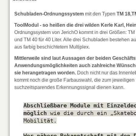
Schubladen-Ordnungssystem
mit den Typen
TM 18,T
ToolModul - so heißen die drei wilden Kerle Karl, He
Ordnungssystem von JerichO kommt in drei Größen: TM 1
und TM 40 für 40 Liter. Alle drei Schubladen bestehen
aus farbig beschichtetem Multiplex.
Mittlerweile sind laut Aussagen der beiden Geschäftsf
Anwendungsmöglichkeiten auch zahlreiche Wünsche 
sie herangetragen worden.
Doch nicht nur das Innenle
kommt noch die große Farbauswahl, die zum jeweiligen
suchzeitsparendes Erkennungssignal dienen kann.
Abschließbare Module mit Einzelde
möglich
wie die durch ein „Skateb
Mobilität.
Wer nähere Bekanntschaft mit den 