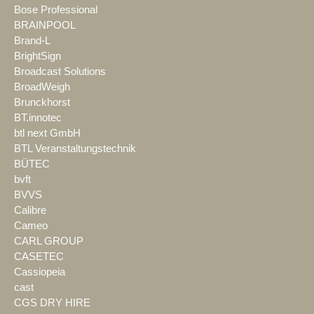
Bose Professional
BRAINPOOL
Brand-L
BrightSign
Broadcast Solutions
BroadWeigh
Brunckhorst
BT.innotec
btl next GmbH
BTL Veranstaltungstechnik
BÜTEC
bvft
BVVS
Calibre
Cameo
CARL GROUP
CASETEC
Cassiopeia
cast
CGS DRY HIRE