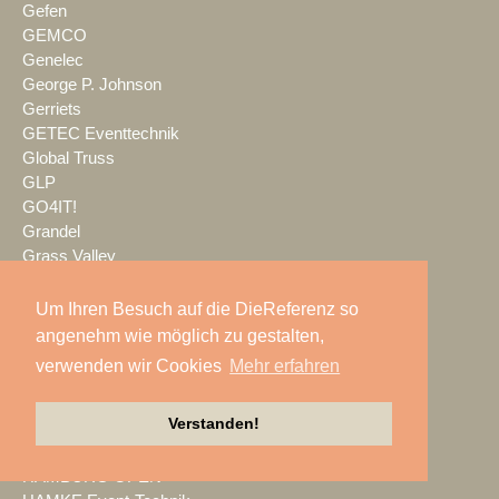
Gefen
GEMCO
Genelec
George P. Johnson
Gerriets
GETEC Eventtechnik
Global Truss
GLP
GO4IT!
Grandel
Grass Valley
Groh Distribution
Groh-P.A.
Um Ihren Besuch auf die DieReferenz so
Veranstaltungstechnik
angenehm wie möglich zu gestalten,
gruppe20
verwenden wir Cookies
Mehr erfahren
Gschwendtner
Guest-One
Verstanden!
Habegger AG
Habegger Austria
HAMBURG OPEN