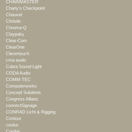
CHAINMASTER
Charly's Checkpoint
Chauvet
Christie
Chroma-Q
Claypaky
Clear-Com
ClearOne
Clevertouch
cma audio
Cobra Sound Light
CODA Audio
COMM-TEC
Computerworks
Concept Solutions
Congress Allianz
connectSignage
CONRAD Licht & Rigging
Contour
coolux
Cordial