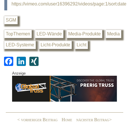
https://vimeo.com/user16396292/videos/page:1/sort:date
SGM
TopThemen
LED-Wände
Media-Produkte
Media
LED-Systeme
Licht-Produkte
Licht
F
Li
XI
a
n
N
Anzeige
c
k
G
e
e
b
dI
o
n
o
< vorheriger Beitrag
Home
nächster Beitrag>
k