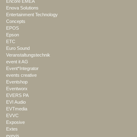
Encore EMEA
Enova Solutions
Entertainment Technology
Concepts
EPOS
Epson
ETC
Euro Sound
Veranstaltungstechnik
event it AG
Event*Integrator
events creative
Eventshop
Eventworx
EVERS PA
EVI Audio
EVTmedia
EVVC
Exposive
Extes
eyevis