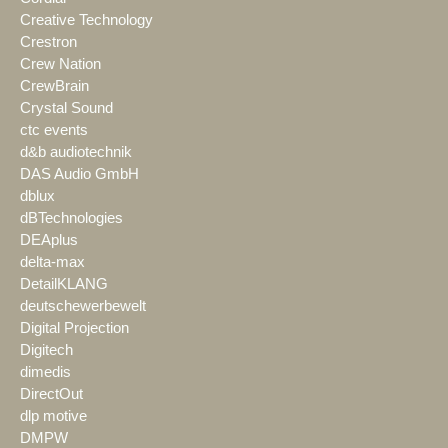
Creative Technology
Crestron
Crew Nation
CrewBrain
Crystal Sound
ctc events
d&b audiotechnik
DAS Audio GmbH
dblux
dBTechnologies
DEAplus
delta-max
DetailKLANG
deutschewerbewelt
Digital Projection
Digitech
dimedis
DirectOut
dlp motive
DMPW