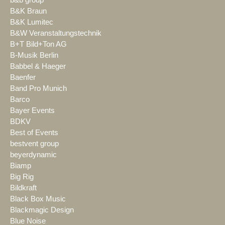
b&b group
B&K Braun
B&K Lumitec
B&W Veranstaltungstechnik
B+T Bild+Ton AG
B-Musik Berlin
Babbel & Haeger
Baenfer
Band Pro Munich
Barco
Bayer Events
BDKV
Best of Events
bestvent group
beyerdynamic
Biamp
Big Rig
Bildkraft
Black Box Music
Blackmagic Design
Blue Noise