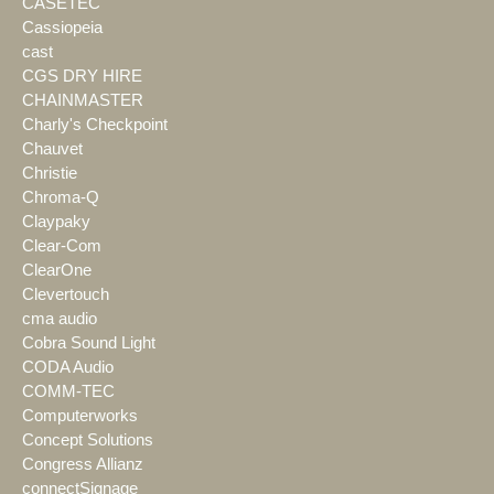
CASETEC
Cassiopeia
cast
CGS DRY HIRE
CHAINMASTER
Charly's Checkpoint
Chauvet
Christie
Chroma-Q
Claypaky
Clear-Com
ClearOne
Clevertouch
cma audio
Cobra Sound Light
CODA Audio
COMM-TEC
Computerworks
Concept Solutions
Congress Allianz
connectSignage