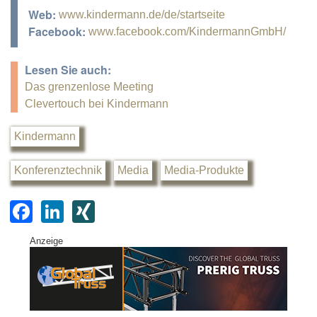
Web:
www.kindermann.de/de/startseite
Facebook:
www.facebook.com/KindermannGmbH/
Lesen Sie auch:
Das grenzenlose Meeting
Clevertouch bei Kindermann
Kindermann
Konferenztechnik
Media
Media-Produkte
F
Li
XI
a
n
N
Anzeige
c
k
G
e
e
b
dI