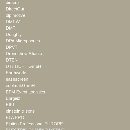
dimedis
DirectOut
dlp motive
DMPW
DMT
Doughty
DPA Microphones
DPVT
Droneshow Alliance
DTEN
DTL LICHT GmbH
Earthworks
easescreen
edelmat.GmbH
EFM Event Logistics
Ehrgeiz
EIKI
einstein & sons
ELA PRO
Elation Professional EUROPE