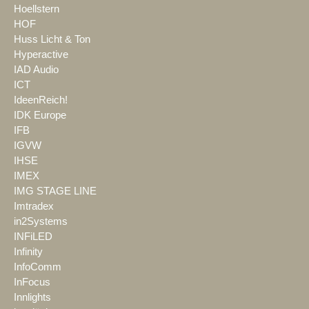
Hoellstern
HOF
Huss Licht & Ton
Hyperactive
IAD Audio
ICT
IdeenReich!
IDK Europe
IFB
IGVW
IHSE
IMEX
IMG STAGE LINE
Imtradex
in2Systems
INFiLED
Infinity
InfoComm
InFocus
Innlights