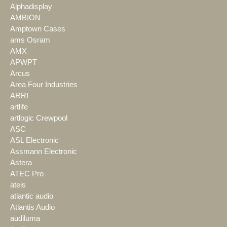
Alphadisplay
AMBION
Amptown Cases
ams Osram
AMX
APWPT
Arcus
Area Four Industries
ARRI
artlife
artlogic Crewpool
ASC
ASL Electronic
Assmann Electronic
Astera
ATEC Pro
ateis
atlantic audio
Atlantis Audio
audiluma