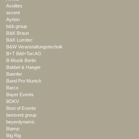
Avolites
axxent
Ayrton
b&b group
B&K Braun
B&K Lumitec
B&W Veranstaltungstechnik
B+T Bild+Ton AG
B-Musik Berlin
Babbel & Haeger
Baenfer
Band Pro Munich
Barco
Bayer Events
BDKV
Best of Events
bestvent group
beyerdynamic
Biamp
Big Rig