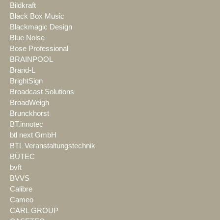
Bildkraft
Black Box Music
Blackmagic Design
Blue Noise
Bose Professional
BRAINPOOL
Brand-L
BrightSign
Broadcast Solutions
BroadWeigh
Brunckhorst
BT.innotec
btl next GmbH
BTL Veranstaltungstechnik
BÜTEC
bvft
BVVS
Calibre
Cameo
CARL GROUP