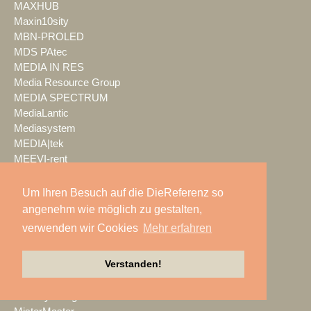
MAXHUB
Maxin10sity
MBN-PROLED
MDS PAtec
MEDIA IN RES
Media Resource Group
MEDIA SPECTRUM
MediaLantic
Mediasystem
MEDIA|tek
MEEVI-rent
Mega Audio
Megaforce
Um Ihren Besuch auf die DieReferenz so
MEGATECH
angenehm wie möglich zu gestalten,
Merging Technologies
verwenden wir Cookies
Mehr erfahren
Mersive
Meyer Sound
Verstanden!
Miet-pa
MILOS
Ministry of Light