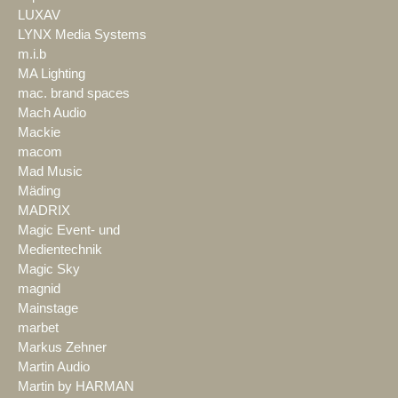
LUXAV
LYNX Media Systems
m.i.b
MA Lighting
mac. brand spaces
Mach Audio
Mackie
macom
Mad Music
Mäding
MADRIX
Magic Event- und
Medientechnik
Magic Sky
magnid
Mainstage
marbet
Markus Zehner
Martin Audio
Martin by HARMAN