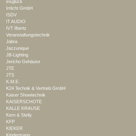
insglück
Irrlicht GmbH
ISDV
IT AUDIO
IVT Ilbertz
Veranstaltungstechnik
Jabra
Jazzunique
JB-Lighting
Jericho Gehäuse
JTE
JTS
K.M.E.
K24 Technik & Vertrieb GmbH
Kaiser Showtechnik
KAISERSCHOTE
KALLE KRAUSE
Kern & Stelly
KFP
KIEKER
Kindermann