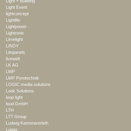
Light + Building
Light Event
lightconcept
Lightlife
Lightpower
Lightronic
Limelight
LINDY
Litepanels
livewelt
LK AG
LMP
LMP Pyrotechnik
LOGIC media solutions
Look Solutions
loop light
loud GmbH
LTH
LTT Group
Ludwig Kameraverleih
Lupax