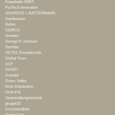
Fraunhofer IDMT
FunTech Innovation
GAHRENS + BATTERMANN
Gardemann
Gefen
GEMCO
Genelec
George P. Johnson
Gerriets
GETEC Eventtechnik
Global Truss
GLP
GO4IT!
Grandel
Grass Valley
Groh Distribution
Groh-P.A.
Veranstaltungstechnik
gruppe20
Gschwendtner
Guest-One