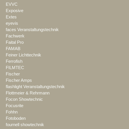
EVVC
Exposive
Extes
eyevis
faces Veranstaltungstechnik
Fachwerk
Faital Pro
FAMAB
Feiner Lichttechnik
Ferrofish
FILMTEC
Fischer
Fischer Amps
flashlight Veranstaltungstechnik
Flottmeier & Rehrmann
Focon Showtechnic
Focusrite
Fohhn
Fotoboden
fournell showtechnik