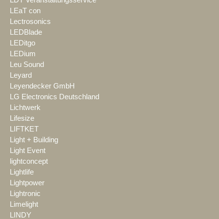
LDT Veranstaltungsservice
LEaT con
Lectrosonics
LEDBlade
LEDitgo
LEDium
Leu Sound
Leyard
Leyendecker GmbH
LG Electronics Deutschland
Lichtwerk
Lifesize
LIFTKET
Light + Building
Light Event
lightconcept
Lightlife
Lightpower
Lightronic
Limelight
LINDY