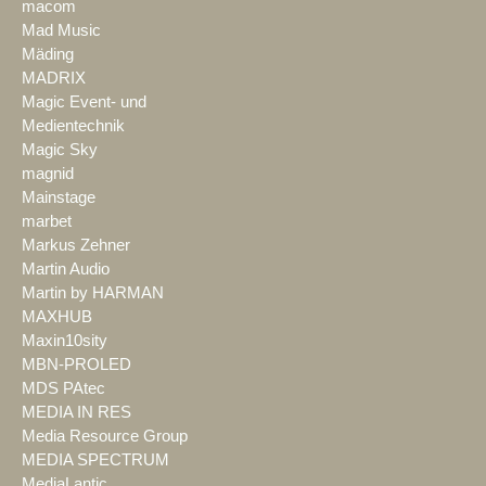
macom
Mad Music
Mäding
MADRIX
Magic Event- und
Medientechnik
Magic Sky
magnid
Mainstage
marbet
Markus Zehner
Martin Audio
Martin by HARMAN
MAXHUB
Maxin10sity
MBN-PROLED
MDS PAtec
MEDIA IN RES
Media Resource Group
MEDIA SPECTRUM
MediaLantic