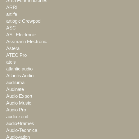
Area Four Industries
ARRI
artlife
artlogic Crewpool
ASC
ASL Electronic
Assmann Electronic
Astera
ATEC Pro
ateis
atlantic audio
Atlantis Audio
audiluma
Audinate
Audio Export
Audio Music
Audio Pro
audio zenit
audio+frames
Audio-Technica
Audiovation