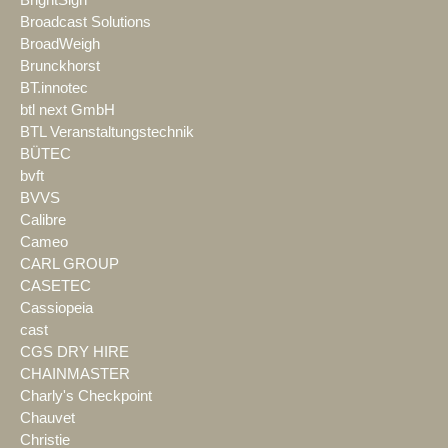
BrightSign
Broadcast Solutions
BroadWeigh
Brunckhorst
BT.innotec
btl next GmbH
BTL Veranstaltungstechnik
BÜTEC
bvft
BVVS
Calibre
Cameo
CARL GROUP
CASETEC
Cassiopeia
cast
CGS DRY HIRE
CHAINMASTER
Charly's Checkpoint
Chauvet
Christie