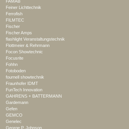
FAMAB
Feiner Lichttechnik
Ferrofish
FILMTEC
Fischer
Fischer Amps
flashlight Veranstaltungstechnik
Flottmeier & Rehrmann
Focon Showtechnic
Focusrite
Fohhn
Fotoboden
fournell showtechnik
Fraunhofer IDMT
FunTech Innovation
GAHRENS + BATTERMANN
Gardemann
Gefen
GEMCO
Genelec
George P. Johnson