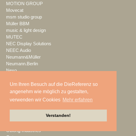
MOTION GROUP
Movecat
msm studio group
Müller BBM
music & light design
MUTEC
NEC Display Solutions
NEEC Audio
Neumann&Müller
Neumann.Berlin
Nexo
NicLen
NIEMEIER Event Tools
Um Ihren Besuch auf die DieReferenz so
NIYU.productions
angenehm wie möglich zu gestalten,
nobeo
verwenden wir Cookies
Mehr erfahren
Nocturne Drones GmbH
NPB Veranstaltungstechnik
Verstanden!
NTi Audio
NÜSSLI
Oblong Industries