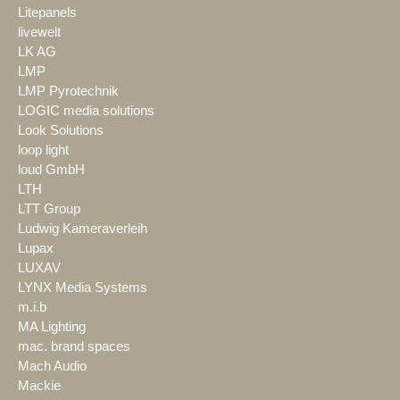
Litepanels
livewelt
LK AG
LMP
LMP Pyrotechnik
LOGIC media solutions
Look Solutions
loop light
loud GmbH
LTH
LTT Group
Ludwig Kameraverleih
Lupax
LUXAV
LYNX Media Systems
m.i.b
MA Lighting
mac. brand spaces
Mach Audio
Mackie