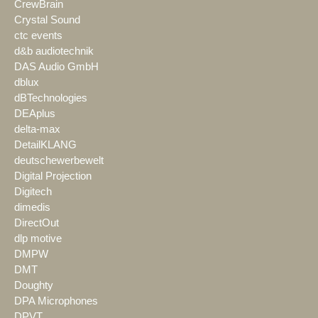
CrewBrain
Crystal Sound
ctc events
d&b audiotechnik
DAS Audio GmbH
dblux
dBTechnologies
DEAplus
delta-max
DetailKLANG
deutschewerbewelt
Digital Projection
Digitech
dimedis
DirectOut
dlp motive
DMPW
DMT
Doughty
DPA Microphones
DPVT