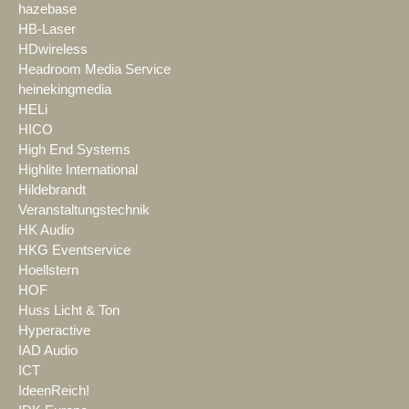
hazebase
HB-Laser
HDwireless
Headroom Media Service
heinekingmedia
HELi
HICO
High End Systems
Highlite International
Hildebrandt
Veranstaltungstechnik
HK Audio
HKG Eventservice
Hoellstern
HOF
Huss Licht & Ton
Hyperactive
IAD Audio
ICT
IdeenReich!