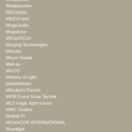
Mediasystem
MEDIA|tek
MEEVI-rent
Mega Audio
Megaforce
MEGATECH
Merging Technologies
Mersive
Meyer Sound
Miet-pa
MILOS
Ministry of Light
MisterMaster
Mitsubishi Electric
MKM Event Show Technik
MLS magic light+sound
MMC Studios
Modulo Pi
MONACOR INTERNATIONAL
Moonlight