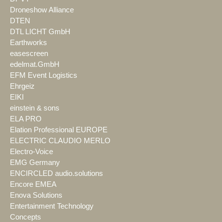
Droneshow Alliance
DTEN
DTL LICHT GmbH
Earthworks
easescreen
edelmat.GmbH
EFM Event Logistics
Ehrgeiz
EIKI
einstein & sons
ELA PRO
Elation Professional EUROPE
ELECTRIC CLAUDIO MERLO
Electro-Voice
EMG Germany
ENCIRCLED audio.solutions
Encore EMEA
Enova Solutions
Entertainment Technology
Concepts