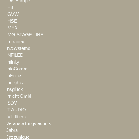
IDK Europe
IFB
IGVW
IHSE
IMEX
IMG STAGE LINE
Imtradex
in2Systems
INFiLED
Infinity
InfoComm
InFocus
Innlights
insglück
Irrlicht GmbH
ISDV
IT AUDIO
IVT Ilbertz
Veranstaltungstechnik
Jabra
Jazzunique