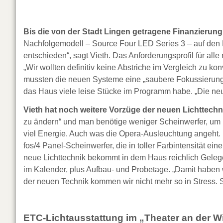
Bis die von der Stadt Lingen getragene Finanzierun
Nachfolgemodell – Source Four LED Series 3 – auf den 
entschieden“, sagt Vieth. Das Anforderungsprofil für all
„Wir wollten definitiv keine Abstriche im Vergleich zu k
mussten die neuen Systeme eine „saubere Fokussierung“,
das Haus viele leise Stücke im Programm habe. „Die neue
Vieth hat noch weitere Vorzüge der neuen Lichttech
zu ändern“ und man benötige weniger Scheinwerfer, um 
viel Energie. Auch was die Opera-Ausleuchtung angeht. F
fos/4 Panel-Scheinwerfer, die in toller Farbintensität e
neue Lichttechnik bekommt in dem Haus reichlich Geleg
im Kalender, plus Aufbau- und Probetage. „Damit haben wi
der neuen Technik kommen wir nicht mehr so in Stress. Sie
ETC-Lichtausstattung im „Theater an der 