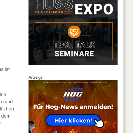
s ist
Anzeige
ten.
ch rund
tlichen
t dem
n