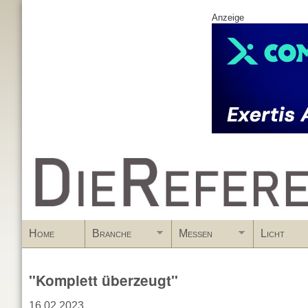
Anzeige
www.DieReferenz.de
Home
Branche
Messen
Licht
"Komplett überzeugt"
16.02.2023