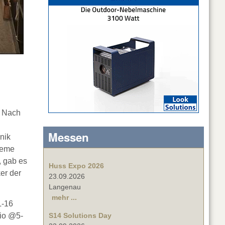
“ Nach
Messen
nik
teme
, gab es
Huss Expo 2026
er der
23.09.2026
Langenau
mehr ...
L-16
Gio @5-
S14 Solutions Day