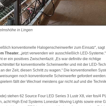
helmshöhe in Lingen
eßlich konventionelle Halogenscheinwerfer zum Einsatz“, sagt
em Theater
, „jetzt verwenden wir ausschließlich LED-Systeme.
er ein positives Zwischenfazit: „Es war definitiv die richtige
tmittel für konventionelle Scheinwerfer und mit der LED-Tech
an der Zeit, diesen Schritt zu wagen.“ Die konventionellen Sys
eisungen noch konventionelle Scheinwerfer gefordert werden
elern fällt der Wechsel meistens gar nicht auf und die Technik
nde) stehen 62 Source Four LED Series 3 Lustr X8, vier fos/4 P
n, acht High End Systems Lonestar Moving Lights sowie eine 