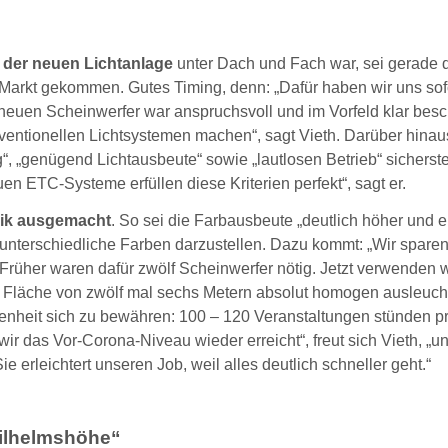
g der neuen Lichtanlage
unter Dach und Fach war, sei gerade 
Markt gekommen. Gutes Timing, denn: „Dafür haben wir uns sof
e neuen Scheinwerfer war anspruchsvoll und im Vorfeld klar besc
onventionellen Lichtsystemen machen“, sagt Vieth. Darüber hinau
 „genügend Lichtausbeute“ sowie „lautlosen Betrieb“ sicherste
n ETC-Systeme erfüllen diese Kriterien perfekt“, sagt er.
nik ausgemacht
. So sei die Farbausbeute „deutlich höher und e
unterschiedliche Farben darzustellen. Dazu kommt: „Wir spare
rüher waren dafür zwölf Scheinwerfer nötig. Jetzt verwenden wi
ine Fläche von zwölf mal sechs Metern absolut homogen ausleuch
enheit sich zu bewähren: 100 – 120 Veranstaltungen stünden p
r das Vor-Corona-Niveau wieder erreicht“, freut sich Vieth, „un
 erleichtert unseren Job, weil alles deutlich schneller geht.“
Wilhelmshöhe“