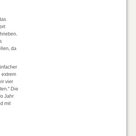
das
ort
hrieben.
s
llen, da
infacher
n extrem
r vier
ten.“ Die
ro Jahr
d mit