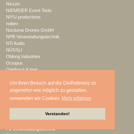
NicLen
NIEMEIER Event Tools
NIYU.productions
nobeo
Nocturne Drones GmbH
NPB Veranstaltungstechnik
NTi Audio
NÜSSLI
Oblong Industries
Octopus
Oehlbach Kabel
OETHG
OKG-AV
Um Ihren Besuch auf die DieReferenz so
Omron
angenehm wie möglich zu gestalten,
Optimahl Catering
verwenden wir Cookies
Mehr erfahren
Optocore
ORANGE PRODUCTION DG
Verstanden!
OS-VT
Otto Events
P2 Veranstaltungstechnik