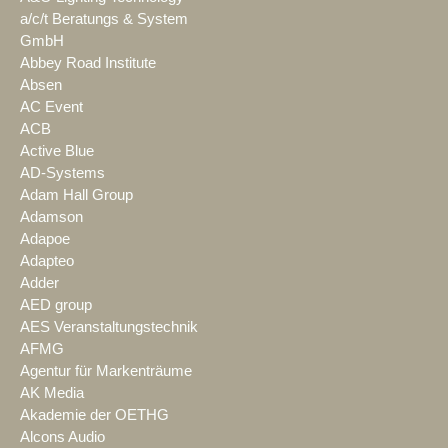
a/c/t Beratungs & System
GmbH
Abbey Road Institute
Absen
AC Event
ACB
Active Blue
AD-Systems
Adam Hall Group
Adamson
Adapoe
Adapteo
Adder
AED group
AES Veranstaltungstechnik
AFMG
Agentur für Markenträume
AK Media
Akademie der OETHG
Alcons Audio