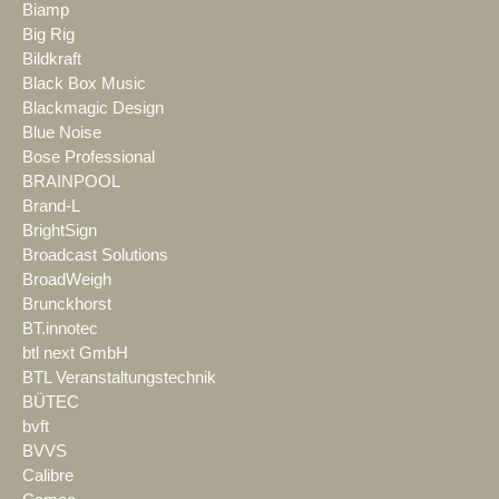
Biamp
Big Rig
Bildkraft
Black Box Music
Blackmagic Design
Blue Noise
Bose Professional
BRAINPOOL
Brand-L
BrightSign
Broadcast Solutions
BroadWeigh
Brunckhorst
BT.innotec
btl next GmbH
BTL Veranstaltungstechnik
BÜTEC
bvft
BVVS
Calibre