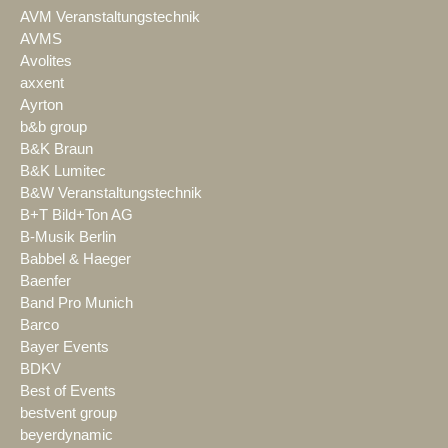
AVM Veranstaltungstechnik
AVMS
Avolites
axxent
Ayrton
b&b group
B&K Braun
B&K Lumitec
B&W Veranstaltungstechnik
B+T Bild+Ton AG
B-Musik Berlin
Babbel & Haeger
Baenfer
Band Pro Munich
Barco
Bayer Events
BDKV
Best of Events
bestvent group
beyerdynamic