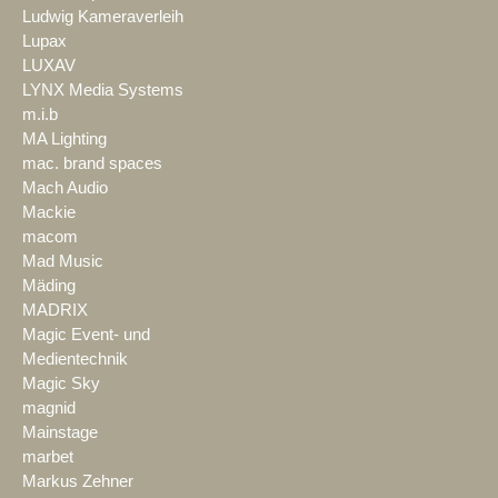
Ludwig Kameraverleih
Lupax
LUXAV
LYNX Media Systems
m.i.b
MA Lighting
mac. brand spaces
Mach Audio
Mackie
macom
Mad Music
Mäding
MADRIX
Magic Event- und
Medientechnik
Magic Sky
magnid
Mainstage
marbet
Markus Zehner