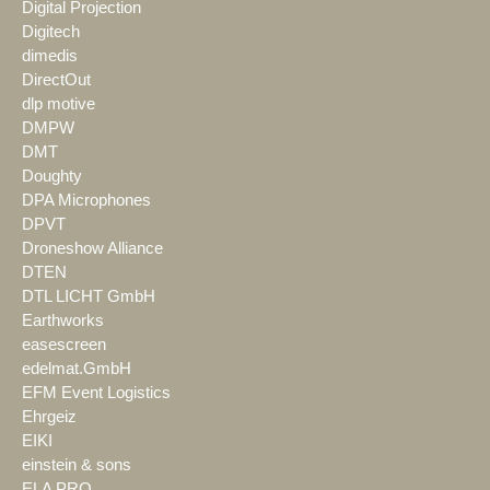
Digital Projection
Digitech
dimedis
DirectOut
dlp motive
DMPW
DMT
Doughty
DPA Microphones
DPVT
Droneshow Alliance
DTEN
DTL LICHT GmbH
Earthworks
easescreen
edelmat.GmbH
EFM Event Logistics
Ehrgeiz
EIKI
einstein & sons
ELA PRO