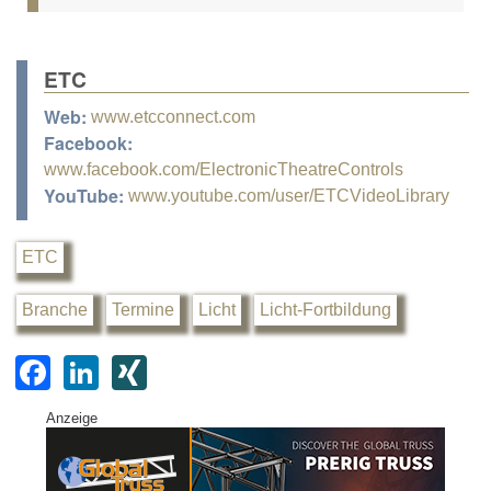
ETC
Web:
www.etcconnect.com
Facebook:
www.facebook.com/ElectronicTheatreControls
YouTube:
www.youtube.com/user/ETCVideoLibrary
ETC
Branche
Termine
Licht
Licht-Fortbildung
F
Li
XI
a
n
N
Anzeige
c
k
G
e
e