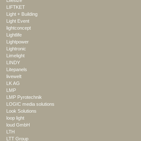
Lifesize
LIFTKET
Light + Building
Light Event
lightconcept
Lightlife
Lightpower
Lightronic
Limelight
LINDY
Litepanels
livewelt
LK AG
LMP
LMP Pyrotechnik
LOGIC media solutions
Look Solutions
loop light
loud GmbH
LTH
LTT Group