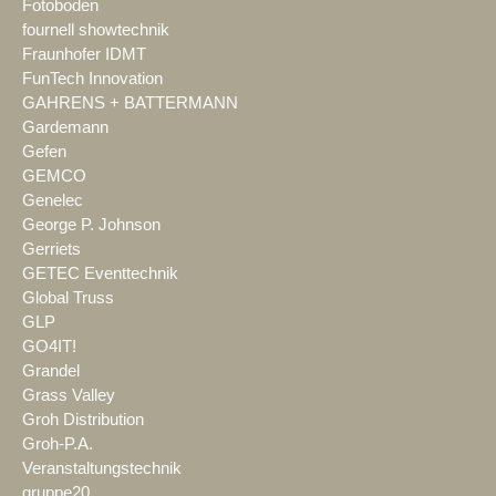
Fotoboden
fournell showtechnik
Fraunhofer IDMT
FunTech Innovation
GAHRENS + BATTERMANN
Gardemann
Gefen
GEMCO
Genelec
George P. Johnson
Gerriets
GETEC Eventtechnik
Global Truss
GLP
GO4IT!
Grandel
Grass Valley
Groh Distribution
Groh-P.A.
Veranstaltungstechnik
gruppe20