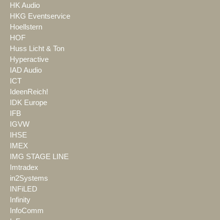
HK Audio
HKG Eventservice
Hoellstern
HOF
Huss Licht & Ton
Hyperactive
IAD Audio
ICT
IdeenReich!
IDK Europe
IFB
IGVW
IHSE
IMEX
IMG STAGE LINE
Imtradex
in2Systems
INFiLED
Infinity
InfoComm