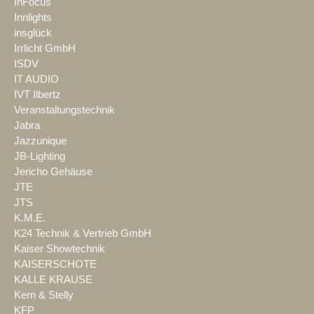
InFocus
Innlights
insglück
Irrlicht GmbH
ISDV
IT AUDIO
IVT Ilbertz
Veranstaltungstechnik
Jabra
Jazzunique
JB-Lighting
Jericho Gehäuse
JTE
JTS
K.M.E.
K24 Technik & Vertrieb GmbH
Kaiser Showtechnik
KAISERSCHOTE
KALLE KRAUSE
Kern & Stelly
KFP