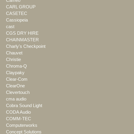
Cameo
CARL GROUP
CASETEC
Cassiopeia
cast
CGS DRY HIRE
CHAINMASTER
Charly's Checkpoint
Chauvet
Christie
Chroma-Q
Claypaky
Clear-Com
ClearOne
Clevertouch
cma audio
Cobra Sound Light
CODA Audio
COMM-TEC
Computerworks
Concept Solutions