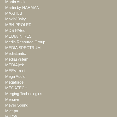
Martin Audio
Martin by HARMAN
MAXHUB
Maxin10sity
MBN-PROLED
MDS PAtec
MEDIA IN RES
Media Resource Group
MEDIA SPECTRUM
MediaLantic
Mediasystem
MEDIA|tek
MEEVI-rent
Mega Audio
Megaforce
MEGATECH
Merging Technologies
Mersive
Meyer Sound
Miet-pa
MILOS