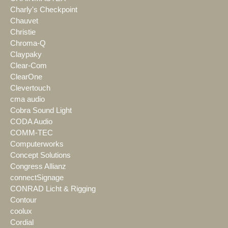
Charly's Checkpoint
Chauvet
Christie
Chroma-Q
Claypaky
Clear-Com
ClearOne
Clevertouch
cma audio
Cobra Sound Light
CODA Audio
COMM-TEC
Computerworks
Concept Solutions
Congress Allianz
connectSignage
CONRAD Licht & Rigging
Contour
coolux
Cordial