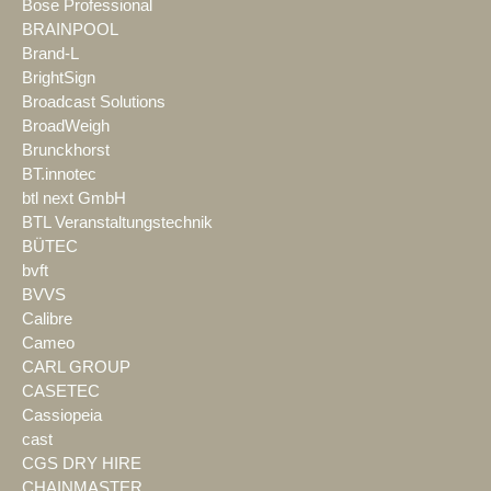
Bose Professional
BRAINPOOL
Brand-L
BrightSign
Broadcast Solutions
BroadWeigh
Brunckhorst
BT.innotec
btl next GmbH
BTL Veranstaltungstechnik
BÜTEC
bvft
BVVS
Calibre
Cameo
CARL GROUP
CASETEC
Cassiopeia
cast
CGS DRY HIRE
CHAINMASTER