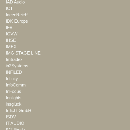
IAD Audio
ICT
IdeenReich!
IDK Europe
IFB
IGVW
IHSE
IMEX
IMG STAGE LINE
Imtradex
in2Systems
INFiLED
Infinity
InfoComm
InFocus
Innlights
insglück
Irrlicht GmbH
ISDV
IT AUDIO
IVT Ilbertz