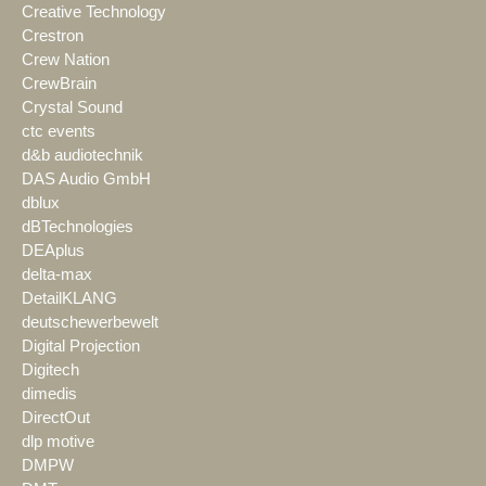
Creative Technology
Crestron
Crew Nation
CrewBrain
Crystal Sound
ctc events
d&b audiotechnik
DAS Audio GmbH
dblux
dBTechnologies
DEAplus
delta-max
DetailKLANG
deutschewerbewelt
Digital Projection
Digitech
dimedis
DirectOut
dlp motive
DMPW