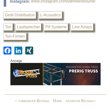
Instagram:
www.instagram.com/lathebestsound/
Groh Distribution
L-Acoustics
Ton
Lautsprecher
PA Systeme
Line Arrays
Ton-Firmen
F
Li
XI
a
n
N
Anzeige
c
k
G
e
e
b
dI
o
n
o
< vorheriger Beitrag
Home
nächster Beitrag>
k