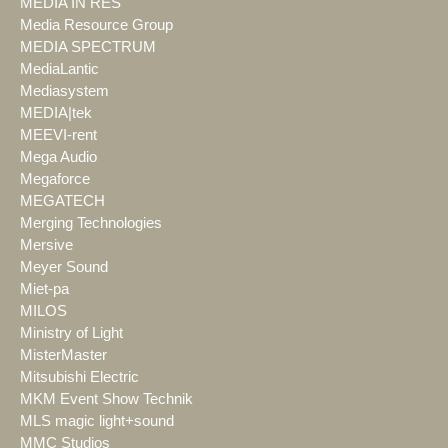
MEDIA IN RES
Media Resource Group
MEDIA SPECTRUM
MediaLantic
Mediasystem
MEDIA|tek
MEEVI-rent
Mega Audio
Megaforce
MEGATECH
Merging Technologies
Mersive
Meyer Sound
Miet-pa
MILOS
Ministry of Light
MisterMaster
Mitsubishi Electric
MKM Event Show Technik
MLS magic light+sound
MMC Studios