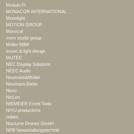
Modulo Pi
MONACOR INTERNATIONAL
Moonlight
MOTION GROUP
Movecat
msm studio group
Müller BBM
music & light design
MUTEC
NEC Display Solutions
NEEC Audio
Neumann&Müller
Neumann.Berlin
Nexo
NicLen
NIEMEIER Event Tools
NIYU.productions
nobeo
Nocturne Drones GmbH
NPB Veranstaltungstechnik