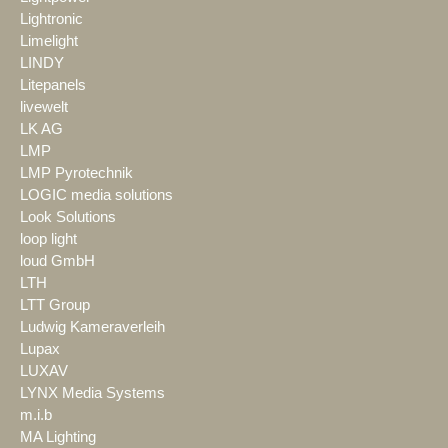
Lightronic
Limelight
LINDY
Litepanels
livewelt
LK AG
LMP
LMP Pyrotechnik
LOGIC media solutions
Look Solutions
loop light
loud GmbH
LTH
LTT Group
Ludwig Kameraverleih
Lupax
LUXAV
LYNX Media Systems
m.i.b
MA Lighting