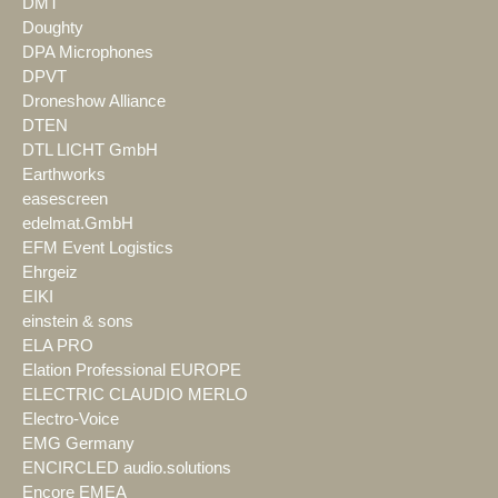
DMT
Doughty
DPA Microphones
DPVT
Droneshow Alliance
DTEN
DTL LICHT GmbH
Earthworks
easescreen
edelmat.GmbH
EFM Event Logistics
Ehrgeiz
EIKI
einstein & sons
ELA PRO
Elation Professional EUROPE
ELECTRIC CLAUDIO MERLO
Electro-Voice
EMG Germany
ENCIRCLED audio.solutions
Encore EMEA