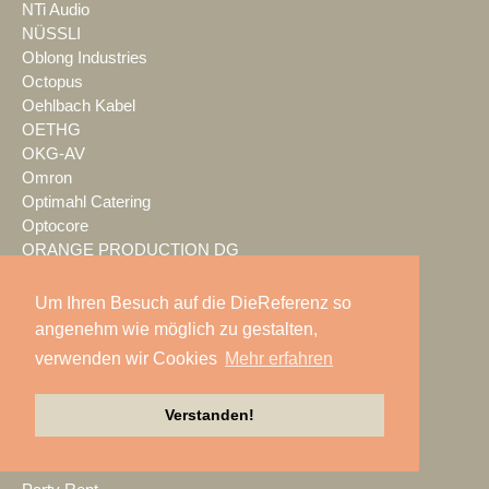
NTi Audio
NÜSSLI
Oblong Industries
Octopus
Oehlbach Kabel
OETHG
OKG-AV
Omron
Optimahl Catering
Optocore
ORANGE PRODUCTION DG
OS-VT
Otto Events
Um Ihren Besuch auf die DieReferenz so
P2 Veranstaltungstechnik
angenehm wie möglich zu gestalten,
PA-Line
verwenden wir Cookies
Mehr erfahren
Palmer
PAM/events
Verstanden!
Pan Acoustics
pan-pro
Panasonic