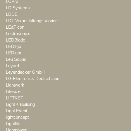
LCPro
LD Systems
LDDE
LDT Veranstaltungsservice
LEaT con
Lectrosonics
LEDBlade
LEDitgo
LEDium
Leu Sound
Leyard
Leyendecker GmbH
LG Electronics Deutschland
Lichtwerk
Lifesize
LIFTKET
Light + Building
Light Event
lightconcept
Lightlife
Lightpower