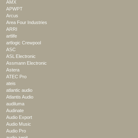
AMX
APWPT
Arcus
Area Four Industries
ARRI
artlife
artlogic Crewpool
ASC
ASL Electronic
Assmann Electronic
Astera
ATEC Pro
ateis
atlantic audio
Atlantis Audio
audiluma
Audinate
Audio Export
Audio Music
Audio Pro
audio zenit