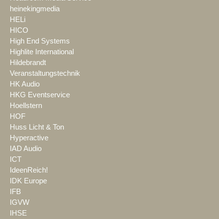
heinekingmedia
HELi
HICO
High End Systems
Highlite International
Hildebrandt
Veranstaltungstechnik
HK Audio
HKG Eventservice
Hoellstern
HOF
Huss Licht & Ton
Hyperactive
IAD Audio
ICT
IdeenReich!
IDK Europe
IFB
IGVW
IHSE