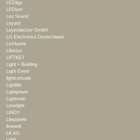
LEDitgo
LEDium
Leu Sound
Leyard
Leyendecker GmbH
LG Electronics Deutschland
Lichtwerk
Lifesize
LIFTKET
Light + Building
Light Event
lightconcept
Lightlife
Lightpower
Lightronic
Limelight
LINDY
Litepanels
livewelt
LK AG