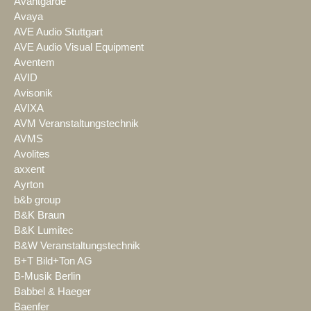
Avantgarde
Avaya
AVE Audio Stuttgart
AVE Audio Visual Equipment
Aventem
AVID
Avisonik
AVIXA
AVM Veranstaltungstechnik
AVMS
Avolites
axxent
Ayrton
b&b group
B&K Braun
B&K Lumitec
B&W Veranstaltungstechnik
B+T Bild+Ton AG
B-Musik Berlin
Babbel & Haeger
Baenfer