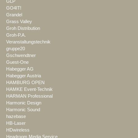
GLP
GO4IT!
Grandel
Grass Valley
Groh Distribution
Groh-P.A.
Veranstaltungstechnik
gruppe20
Gschwendtner
Guest-One
Habegger AG
Habegger Austria
HAMBURG OPEN
HAMKE Event-Technik
HARMAN Professional
Harmonic Design
Harmonic Sound
hazebase
HB-Laser
HDwireless
Headroom Media Service