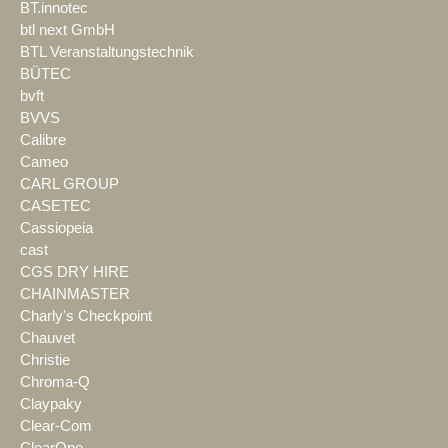
BT.innotec
btl next GmbH
BTL Veranstaltungstechnik
BÜTEC
bvft
BVVS
Calibre
Cameo
CARL GROUP
CASETEC
Cassiopeia
cast
CGS DRY HIRE
CHAINMASTER
Charly's Checkpoint
Chauvet
Christie
Chroma-Q
Claypaky
Clear-Com