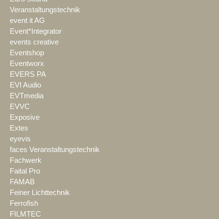
Veranstaltungstechnik
event it AG
Event*Integrator
events creative
Eventshop
Eventworx
EVERS PA
EVI Audio
EVTmedia
EVVC
Exposive
Extes
eyevis
faces Veranstaltungstechnik
Fachwerk
Faital Pro
FAMAB
Feiner Lichttechnik
Ferrofish
FILMTEC