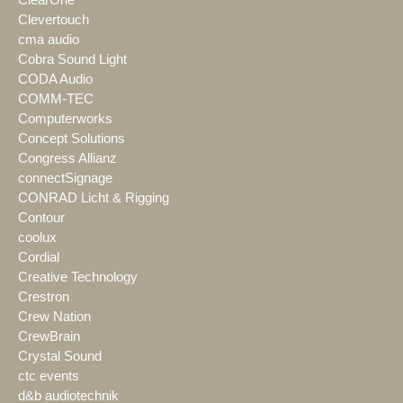
ClearOne
Clevertouch
cma audio
Cobra Sound Light
CODA Audio
COMM-TEC
Computerworks
Concept Solutions
Congress Allianz
connectSignage
CONRAD Licht & Rigging
Contour
coolux
Cordial
Creative Technology
Crestron
Crew Nation
CrewBrain
Crystal Sound
ctc events
d&b audiotechnik