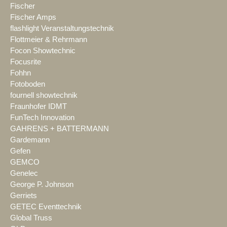
Fischer
Fischer Amps
flashlight Veranstaltungstechnik
Flottmeier & Rehrmann
Focon Showtechnic
Focusrite
Fohhn
Fotoboden
fournell showtechnik
Fraunhofer IDMT
FunTech Innovation
GAHRENS + BATTERMANN
Gardemann
Gefen
GEMCO
Genelec
George P. Johnson
Gerriets
GETEC Eventtechnik
Global Truss