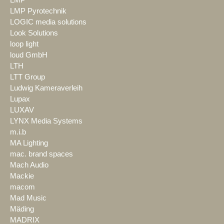
LMP
LMP Pyrotechnik
LOGIC media solutions
Look Solutions
loop light
loud GmbH
LTH
LTT Group
Ludwig Kameraverleih
Lupax
LUXAV
LYNX Media Systems
m.i.b
MA Lighting
mac. brand spaces
Mach Audio
Mackie
macom
Mad Music
Mäding
MADRIX