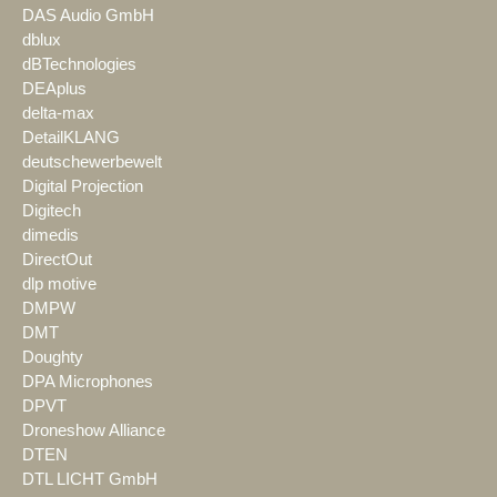
DAS Audio GmbH
dblux
dBTechnologies
DEAplus
delta-max
DetailKLANG
deutschewerbewelt
Digital Projection
Digitech
dimedis
DirectOut
dlp motive
DMPW
DMT
Doughty
DPA Microphones
DPVT
Droneshow Alliance
DTEN
DTL LICHT GmbH