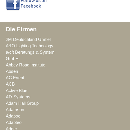
Die Firmen
2M Deutschland GmbH
A&O Lighting Technology
a/c/t Beratungs & System
GmbH
Abbey Road Institute
Absen
AC Event
ACB
Active Blue
AD-Systems
Adam Hall Group
Adamson
Adapoe
Adapteo
Adder