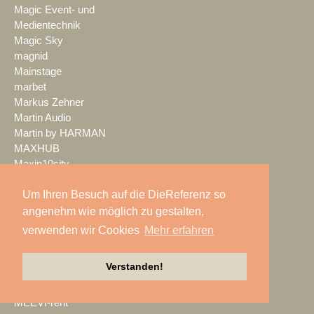
Magic Event- und
Medientechnik
Magic Sky
magnid
Mainstage
marbet
Markus Zehner
Martin Audio
Martin by HARMAN
MAXHUB
Maxin10sity
MBN-PROLED
Um Ihren Besuch auf die DieReferenz so
MDS PAtec
MEDIA IN RES
angenehm wie möglich zu gestalten,
Media Resource Group
verwenden wir Cookies
Mehr erfahren
MEDIA SPECTRUM
MediaLantic
Verstanden!
Mediasystem
MEDIA|tek
MEEVI-rent