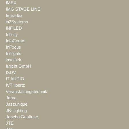
IMEX
IMG STAGE LINE
Imtradex
in2Systems
INFiLED
Infinity
InfoComm
InFocus
Innlights
insglück
Irrlicht GmbH
ISDV
IT AUDIO
IVT Ilbertz
Veranstaltungstechnik
Jabra
Jazzunique
JB-Lighting
Jericho Gehäuse
JTE