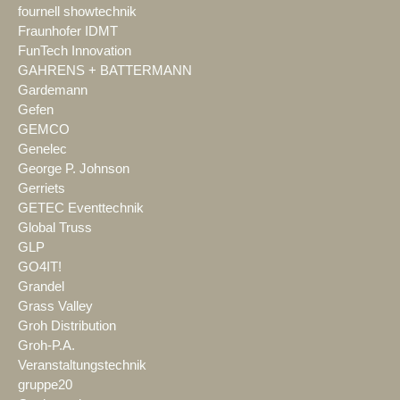
fournell showtechnik
Fraunhofer IDMT
FunTech Innovation
GAHRENS + BATTERMANN
Gardemann
Gefen
GEMCO
Genelec
George P. Johnson
Gerriets
GETEC Eventtechnik
Global Truss
GLP
GO4IT!
Grandel
Grass Valley
Groh Distribution
Groh-P.A.
Veranstaltungstechnik
gruppe20