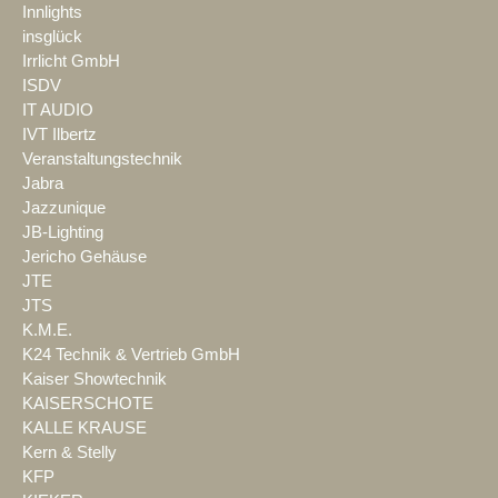
Innlights
insglück
Irrlicht GmbH
ISDV
IT AUDIO
IVT Ilbertz
Veranstaltungstechnik
Jabra
Jazzunique
JB-Lighting
Jericho Gehäuse
JTE
JTS
K.M.E.
K24 Technik & Vertrieb GmbH
Kaiser Showtechnik
KAISERSCHOTE
KALLE KRAUSE
Kern & Stelly
KFP