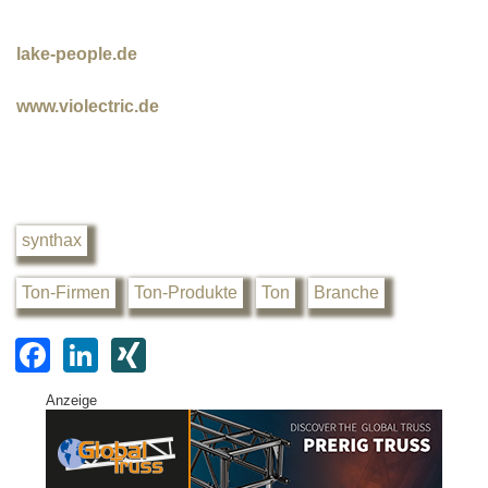
lake-people.de
www.violectric.de
synthax
Ton-Firmen
Ton-Produkte
Ton
Branche
F
Li
XI
a
n
N
Anzeige
c
k
G
e
e