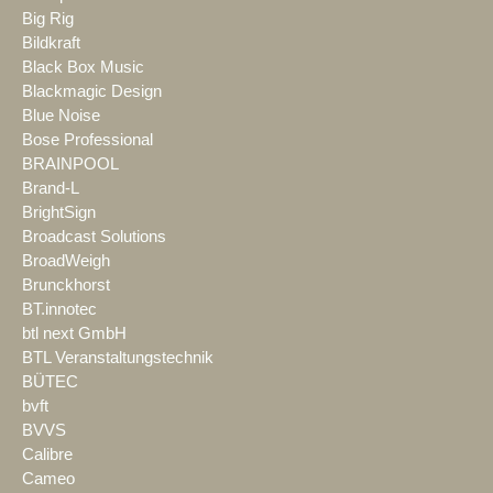
Big Rig
Bildkraft
Black Box Music
Blackmagic Design
Blue Noise
Bose Professional
BRAINPOOL
Brand-L
BrightSign
Broadcast Solutions
BroadWeigh
Brunckhorst
BT.innotec
btl next GmbH
BTL Veranstaltungstechnik
BÜTEC
bvft
BVVS
Calibre
Cameo