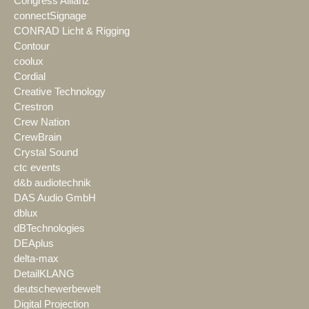
Congress Allianz
connectSignage
CONRAD Licht & Rigging
Contour
coolux
Cordial
Creative Technology
Crestron
Crew Nation
CrewBrain
Crystal Sound
ctc events
d&b audiotechnik
DAS Audio GmbH
dblux
dBTechnologies
DEAplus
delta-max
DetailKLANG
deutschewerbewelt
Digital Projection