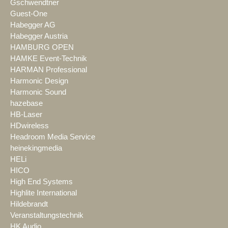
Gschwendtner
Guest-One
Habegger AG
Habegger Austria
HAMBURG OPEN
HAMKE Event-Technik
HARMAN Professional
Harmonic Design
Harmonic Sound
hazebase
HB-Laser
HDwireless
Headroom Media Service
heinekingmedia
HELi
HICO
High End Systems
Highlite International
Hildebrandt
Veranstaltungstechnik
HK Audio