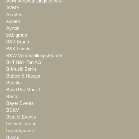
AVM Veranstaltungstechnik
AVMS
Avolites
axxent
Ayrton
b&b group
B&K Braun
B&K Lumitec
B&W Veranstaltungstechnik
B+T Bild+Ton AG
B-Musik Berlin
Babbel & Haeger
Baenfer
Band Pro Munich
Barco
Bayer Events
BDKV
Best of Events
bestvent group
beyerdynamic
Biamp