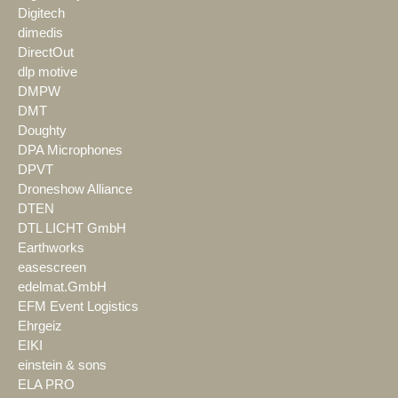
Digitech
dimedis
DirectOut
dlp motive
DMPW
DMT
Doughty
DPA Microphones
DPVT
Droneshow Alliance
DTEN
DTL LICHT GmbH
Earthworks
easescreen
edelmat.GmbH
EFM Event Logistics
Ehrgeiz
EIKI
einstein & sons
ELA PRO