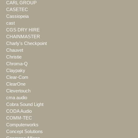
CARL GROUP
CASETEC
Cassiopeia
cast
CGS DRY HIRE
CHAINMASTER
Charly's Checkpoint
Chauvet
Christie
Chroma-Q
Claypaky
Clear-Com
ClearOne
Clevertouch
cma audio
Cobra Sound Light
CODA Audio
COMM-TEC
Computerworks
Concept Solutions