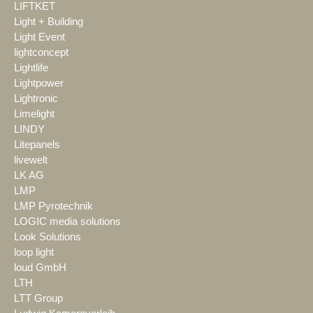
LIFTKET
Light + Building
Light Event
lightconcept
Lightlife
Lightpower
Lightronic
Limelight
LINDY
Litepanels
livewelt
LK AG
LMP
LMP Pyrotechnik
LOGIC media solutions
Look Solutions
loop light
loud GmbH
LTH
LTT Group