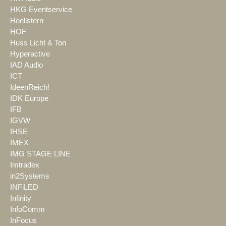
HKG Eventservice
Hoellstern
HOF
Huss Licht & Ton
Hyperactive
IAD Audio
ICT
IdeenReich!
IDK Europe
IFB
IGVW
IHSE
IMEX
IMG STAGE LINE
Imtradex
in2Systems
INFiLED
Infinity
InfoComm
InFocus