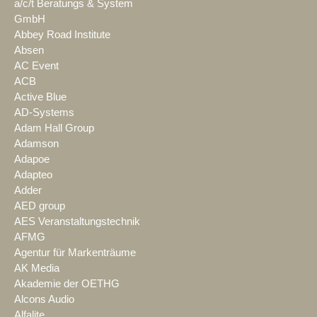
a/c/t Beratungs & System
GmbH
Abbey Road Institute
Absen
AC Event
ACB
Active Blue
AD-Systems
Adam Hall Group
Adamson
Adapoe
Adapteo
Adder
AED group
AES Veranstaltungstechnik
AFMG
Agentur für Markenträume
AK Media
Akademie der OETHG
Alcons Audio
Alfalite