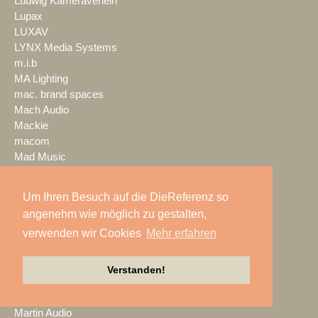
Ludwig Kameraverleih
Lupax
LUXAV
LYNX Media Systems
m.i.b
MA Lighting
mac. brand spaces
Mach Audio
Mackie
macom
Mad Music
Mäding
MADRIX
Um Ihren Besuch auf die DieReferenz so
Magic Event- und
angenehm wie möglich zu gestalten,
Medientechnik
verwenden wir Cookies
Mehr erfahren
Magic Sky
magnid
Mainstage
Verstanden!
marbet
Markus Zehner
Martin Audio