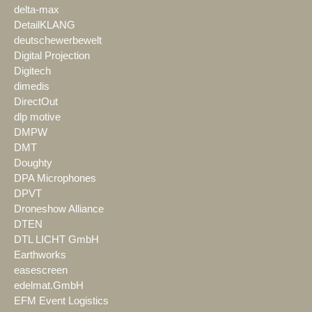
delta-max
DetailKLANG
deutschewerbewelt
Digital Projection
Digitech
dimedis
DirectOut
dlp motive
DMPW
DMT
Doughty
DPA Microphones
DPVT
Droneshow Alliance
DTEN
DTL LICHT GmbH
Earthworks
easescreen
edelmat.GmbH
EFM Event Logistics