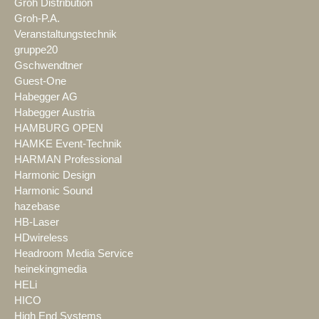
Groh Distribution
Groh-P.A.
Veranstaltungstechnik
gruppe20
Gschwendtner
Guest-One
Habegger AG
Habegger Austria
HAMBURG OPEN
HAMKE Event-Technik
HARMAN Professional
Harmonic Design
Harmonic Sound
hazebase
HB-Laser
HDwireless
Headroom Media Service
heinekingmedia
HELi
HICO
High End Systems