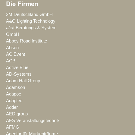
Die Firmen
2M Deutschland GmbH
A&O Lighting Technology
a/c/t Beratungs & System
GmbH
Abbey Road Institute
Absen
AC Event
ACB
Active Blue
AD-Systems
Adam Hall Group
Adamson
Adapoe
Adapteo
Adder
AED group
AES Veranstaltungstechnik
AFMG
Agentur für Markenträume