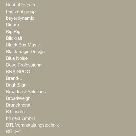
Best of Events
bestvent group
beyerdynamic
Biamp
Big Rig
Bildkraft
Black Box Music
Blackmagic Design
Blue Noise
Bose Professional
BRAINPOOL
Brand-L
BrightSign
Broadcast Solutions
BroadWeigh
Brunckhorst
BT.innotec
btl next GmbH
BTL Veranstaltungstechnik
BÜTEC