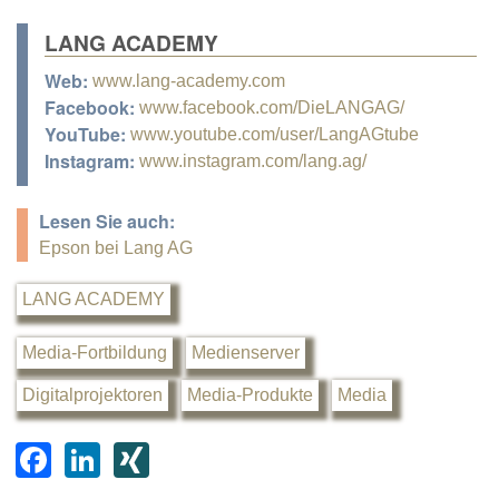
LANG ACADEMY
Web:
www.lang-academy.com
Facebook:
www.facebook.com/DieLANGAG/
YouTube:
www.youtube.com/user/LangAGtube
Instagram:
www.instagram.com/lang.ag/
Lesen Sie auch:
Epson bei Lang AG
LANG ACADEMY
Media-Fortbildung
Medienserver
Digitalprojektoren
Media-Produkte
Media
F
Li
XI
a
n
N