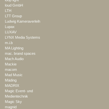
loud GmbH
LTH
LTT Group
Ludwig Kameraverleih
Lupax
LUXAV
LYNX Media Systems
m.i.b
MA Lighting
mac. brand spaces
Mach Audio
Mackie
macom
Mad Music
Mäding
MADRIX
Magic Event- und
Medientechnik
Magic Sky
magnid