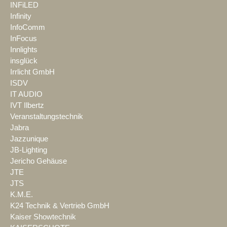
INFiLED
Infinity
InfoComm
InFocus
Innlights
insglück
Irrlicht GmbH
ISDV
IT AUDIO
IVT Ilbertz
Veranstaltungstechnik
Jabra
Jazzunique
JB-Lighting
Jericho Gehäuse
JTE
JTS
K.M.E.
K24 Technik & Vertrieb GmbH
Kaiser Showtechnik