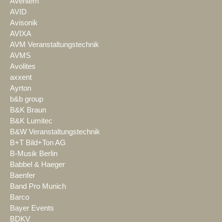
Aventem
AVID
Avisonik
AVIXA
AVM Veranstaltungstechnik
AVMS
Avolites
axxent
Ayrton
b&b group
B&K Braun
B&K Lumitec
B&W Veranstaltungstechnik
B+T Bild+Ton AG
B-Musik Berlin
Babbel & Haeger
Baenfer
Band Pro Munich
Barco
Bayer Events
BDKV