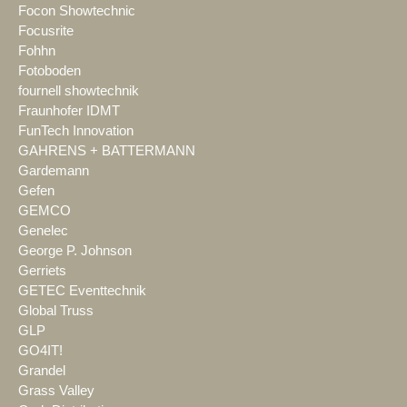
Focon Showtechnic
Focusrite
Fohhn
Fotoboden
fournell showtechnik
Fraunhofer IDMT
FunTech Innovation
GAHRENS + BATTERMANN
Gardemann
Gefen
GEMCO
Genelec
George P. Johnson
Gerriets
GETEC Eventtechnik
Global Truss
GLP
GO4IT!
Grandel
Grass Valley