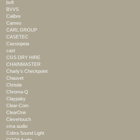
bvft
BVVS
Calibre
Cameo
CARL GROUP
CASETEC
Cassiopeia
cast
CGS DRY HIRE
CHAINMASTER
Charly's Checkpoint
Chauvet
Christie
Chroma-Q
Claypaky
Clear-Com
ClearOne
Clevertouch
cma audio
Cobra Sound Light
CODA Audio