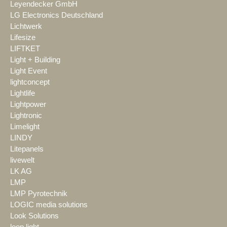
Leyendecker GmbH
LG Electronics Deutschland
Lichtwerk
Lifesize
LIFTKET
Light + Building
Light Event
lightconcept
Lightlife
Lightpower
Lightronic
Limelight
LINDY
Litepanels
livewelt
LK AG
LMP
LMP Pyrotechnik
LOGIC media solutions
Look Solutions
loop light