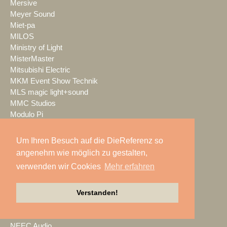
Mersive
Meyer Sound
Miet-pa
MILOS
Ministry of Light
MisterMaster
Mitsubishi Electric
MKM Event Show Technik
MLS magic light+sound
MMC Studios
Modulo Pi
MONACOR INTERNATIONAL
Moonlight
Um Ihren Besuch auf die DieReferenz so
MOTION GROUP
angenehm wie möglich zu gestalten,
Movecat
verwenden wir Cookies
Mehr erfahren
msm studio group
Müller BBM
music & light design
Verstanden!
MUTEC
NEC Display Solutions
NEEC Audio