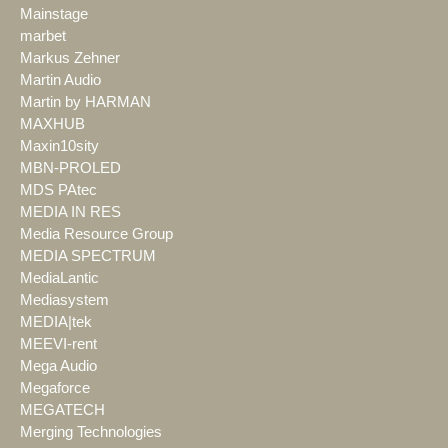
Mainstage
marbet
Markus Zehner
Martin Audio
Martin by HARMAN
MAXHUB
Maxin10sity
MBN-PROLED
MDS PAtec
MEDIA IN RES
Media Resource Group
MEDIA SPECTRUM
MediaLantic
Mediasystem
MEDIA|tek
MEEVI-rent
Mega Audio
Megaforce
MEGATECH
Merging Technologies