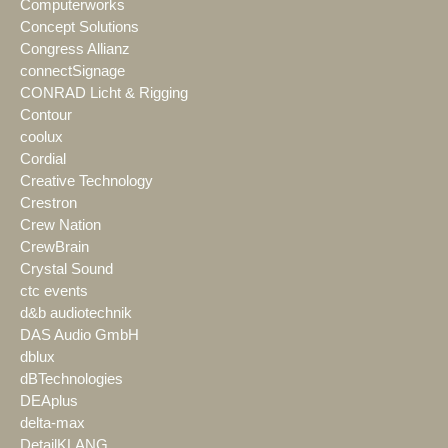
Computerworks
Concept Solutions
Congress Allianz
connectSignage
CONRAD Licht & Rigging
Contour
coolux
Cordial
Creative Technology
Crestron
Crew Nation
CrewBrain
Crystal Sound
ctc events
d&b audiotechnik
DAS Audio GmbH
dblux
dBTechnologies
DEAplus
delta-max
DetailKLANG