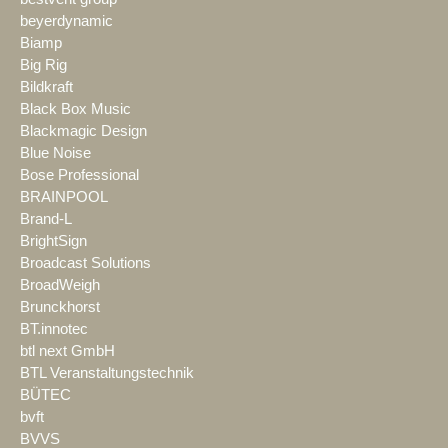
beyerdynamic
Biamp
Big Rig
Bildkraft
Black Box Music
Blackmagic Design
Blue Noise
Bose Professional
BRAINPOOL
Brand-L
BrightSign
Broadcast Solutions
BroadWeigh
Brunckhorst
BT.innotec
btl next GmbH
BTL Veranstaltungstechnik
BÜTEC
bvft
BVVS