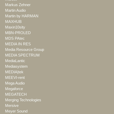
Markus Zehner
Martin Audio
Martin by HARMAN
MAXHUB
Maxin10sity
MBN-PROLED
MDS PAtec
MEDIA IN RES
Media Resource Group
MEDIA SPECTRUM
MediaLantic
Mediasystem
MEDIA|tek
MEEVI-rent
Mega Audio
Megaforce
MEGATECH
Merging Technologies
Mersive
Meyer Sound