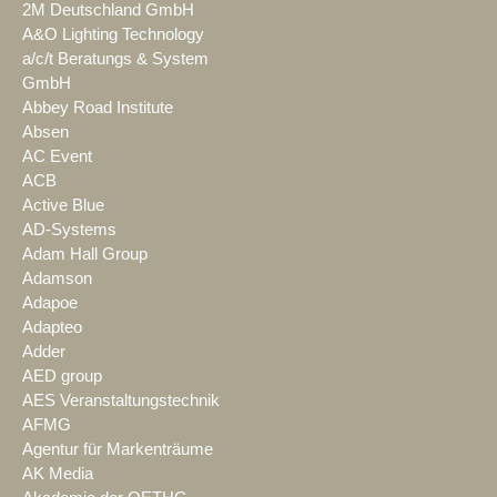
2M Deutschland GmbH
A&O Lighting Technology
a/c/t Beratungs & System
GmbH
Abbey Road Institute
Absen
AC Event
ACB
Active Blue
AD-Systems
Adam Hall Group
Adamson
Adapoe
Adapteo
Adder
AED group
AES Veranstaltungstechnik
AFMG
Agentur für Markenträume
AK Media