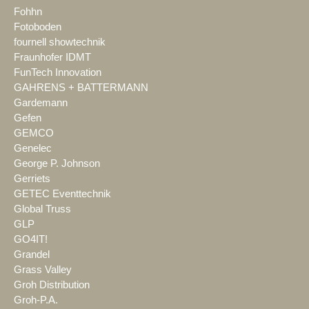
Fohhn
Fotoboden
fournell showtechnik
Fraunhofer IDMT
FunTech Innovation
GAHRENS + BATTERMANN
Gardemann
Gefen
GEMCO
Genelec
George P. Johnson
Gerriets
GETEC Eventtechnik
Global Truss
GLP
GO4IT!
Grandel
Grass Valley
Groh Distribution
Groh-P.A.