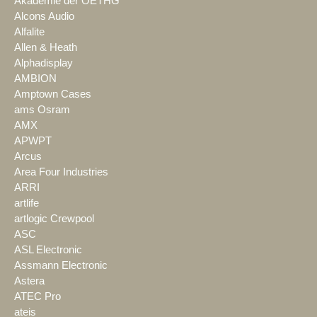
Akademie der OETHG
Alcons Audio
Alfalite
Allen & Heath
Alphadisplay
AMBION
Amptown Cases
ams Osram
AMX
APWPT
Arcus
Area Four Industries
ARRI
artlife
artlogic Crewpool
ASC
ASL Electronic
Assmann Electronic
Astera
ATEC Pro
ateis