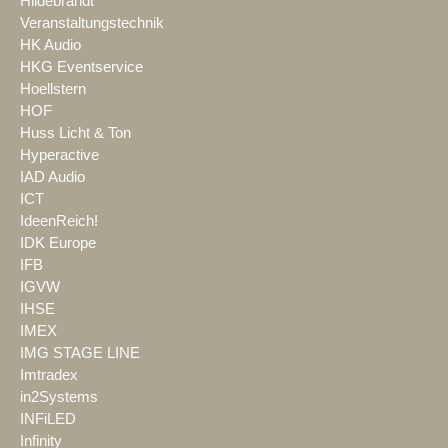
Hildebrandt
Veranstaltungstechnik
HK Audio
HKG Eventservice
Hoellstern
HOF
Huss Licht & Ton
Hyperactive
IAD Audio
ICT
IdeenReich!
IDK Europe
IFB
IGVW
IHSE
IMEX
IMG STAGE LINE
Imtradex
in2Systems
INFiLED
Infinity