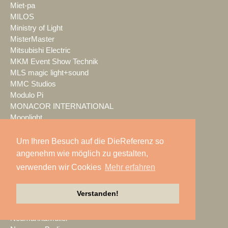
Miet-pa
MILOS
Ministry of Light
MisterMaster
Mitsubishi Electric
MKM Event Show Technik
MLS magic light+sound
MMC Studios
Modulo Pi
MONACOR INTERNATIONAL
Moonlight
MOTION GROUP
Movecat
Um Ihren Besuch auf die DieReferenz so
msm studio group
angenehm wie möglich zu gestalten,
Müller BBM
verwenden wir Cookies
Mehr erfahren
music & light design
MUTEC
Verstanden!
NEC Display Solutions
NEEC Audio
Neumann&Müller