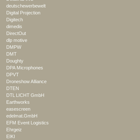
deutschewerbewelt
Digital Projection
Digitech
dimedis
DirectOut
dlp motive
DMPW
DMT
Doughty
DPA Microphones
DPVT
Droneshow Alliance
DTEN
DTL LICHT GmbH
Earthworks
easescreen
edelmat.GmbH
EFM Event Logistics
Ehrgeiz
EIKI