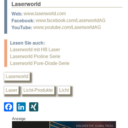
Laserworld
Web:
www.laserworld.com
Facebook:
www.facebook.com/LaserworldAG
YouTube:
www.youtube.com/LaserworldAG
Lesen Sie auch:
Laserworld mit HB Laser
Laserworld Proline Serie
Laserworld Pure-Diode-Serie
Laserworld
Laser
Licht-Produkte
Licht
F
Li
XI
a
n
N
Anzeige
c
k
G