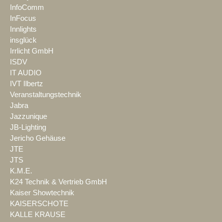
InfoComm
InFocus
Innlights
insglück
Irrlicht GmbH
ISDV
IT AUDIO
IVT Ilbertz
Veranstaltungstechnik
Jabra
Jazzunique
JB-Lighting
Jericho Gehäuse
JTE
JTS
K.M.E.
K24 Technik & Vertrieb GmbH
Kaiser Showtechnik
KAISERSCHOTE
KALLE KRAUSE