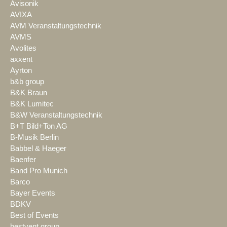
Avisonik
AVIXA
AVM Veranstaltungstechnik
AVMS
Avolites
axxent
Ayrton
b&b group
B&K Braun
B&K Lumitec
B&W Veranstaltungstechnik
B+T Bild+Ton AG
B-Musik Berlin
Babbel & Haeger
Baenfer
Band Pro Munich
Barco
Bayer Events
BDKV
Best of Events
bestvent group