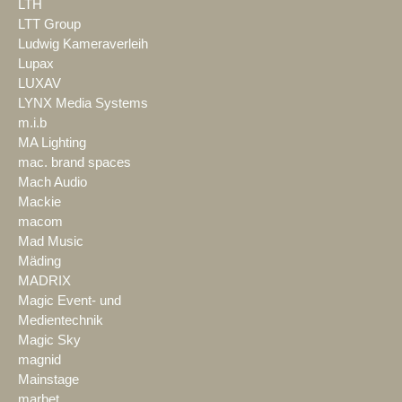
LTH
LTT Group
Ludwig Kameraverleih
Lupax
LUXAV
LYNX Media Systems
m.i.b
MA Lighting
mac. brand spaces
Mach Audio
Mackie
macom
Mad Music
Mäding
MADRIX
Magic Event- und
Medientechnik
Magic Sky
magnid
Mainstage
marbet