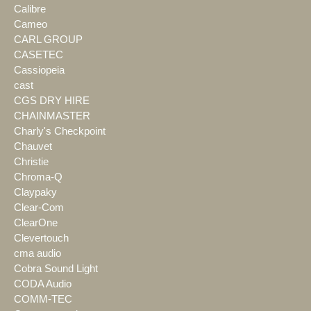
Calibre
Cameo
CARL GROUP
CASETEC
Cassiopeia
cast
CGS DRY HIRE
CHAINMASTER
Charly's Checkpoint
Chauvet
Christie
Chroma-Q
Claypaky
Clear-Com
ClearOne
Clevertouch
cma audio
Cobra Sound Light
CODA Audio
COMM-TEC