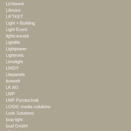
Lichtwerk
Lifesize
LIFTKET
Light + Building
Light Event
lightconcept
Lightlife
Lightpower
Lightronic
Limelight
LINDY
Litepanels
livewelt
LK AG
LMP
LMP Pyrotechnik
LOGIC media solutions
Look Solutions
loop light
loud GmbH