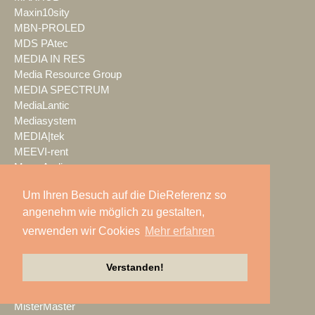
Maxin10sity
MBN-PROLED
MDS PAtec
MEDIA IN RES
Media Resource Group
MEDIA SPECTRUM
MediaLantic
Mediasystem
MEDIA|tek
MEEVI-rent
Mega Audio
Megaforce
Um Ihren Besuch auf die DieReferenz so
MEGATECH
angenehm wie möglich zu gestalten,
Merging Technologies
Mersive
verwenden wir Cookies
Mehr erfahren
Meyer Sound
Miet-pa
Verstanden!
MILOS
Ministry of Light
MisterMaster