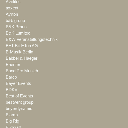
Avolites
axxent
Ayrton
b&b group
B&K Braun
B&K Lumitec
B&W Veranstaltungstechnik
B+T Bild+Ton AG
B-Musik Berlin
Babbel & Haeger
Baenfer
Band Pro Munich
Barco
Bayer Events
BDKV
Best of Events
bestvent group
beyerdynamic
Biamp
Big Rig
Bildkraft