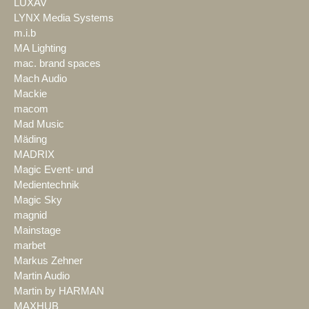
LUXAV
LYNX Media Systems
m.i.b
MA Lighting
mac. brand spaces
Mach Audio
Mackie
macom
Mad Music
Mäding
MADRIX
Magic Event- und
Medientechnik
Magic Sky
magnid
Mainstage
marbet
Markus Zehner
Martin Audio
Martin by HARMAN
MAXHUB