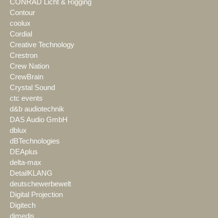
CONRAD Licht & Rigging
Contour
coolux
Cordial
Creative Technology
Crestron
Crew Nation
CrewBrain
Crystal Sound
ctc events
d&b audiotechnik
DAS Audio GmbH
dblux
dBTechnologies
DEAplus
delta-max
DetailKLANG
deutschewerbewelt
Digital Projection
Digitech
dimedis