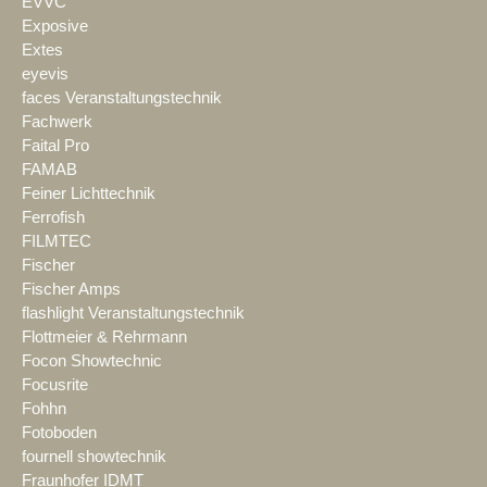
EVVC
Exposive
Extes
eyevis
faces Veranstaltungstechnik
Fachwerk
Faital Pro
FAMAB
Feiner Lichttechnik
Ferrofish
FILMTEC
Fischer
Fischer Amps
flashlight Veranstaltungstechnik
Flottmeier & Rehrmann
Focon Showtechnic
Focusrite
Fohhn
Fotoboden
fournell showtechnik
Fraunhofer IDMT