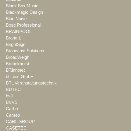
Black Box Music
Blackmagic Design
Blue Noise
Bose Professional
BRAINPOOL
Brand-L
BrightSign
Broadcast Solutions
BroadWeigh
Brunckhorst
BT.innotec
btl next GmbH
BTL Veranstaltungstechnik
BÜTEC
bvft
BVVS
Calibre
Cameo
CARL GROUP
CASETEC