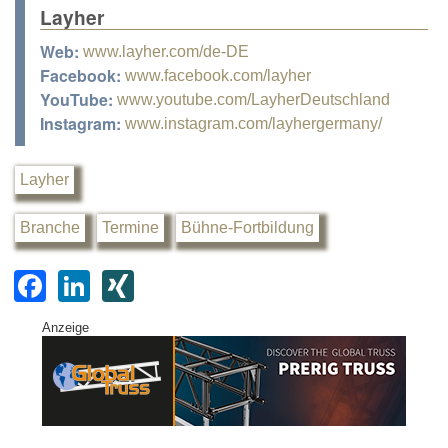
Layher
Web:
www.layher.com/de-DE
Facebook:
www.facebook.com/layher
YouTube:
www.youtube.com/LayherDeutschland
Instagram:
www.instagram.com/layhergermany/
Layher
Branche
Termine
Bühne-Fortbildung
F
Li
XI
a
n
N
Anzeige
c
k
G
e
e
b
dI
o
n