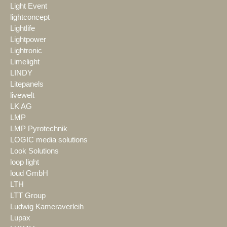
Light Event
lightconcept
Lightlife
Lightpower
Lightronic
Limelight
LINDY
Litepanels
livewelt
LK AG
LMP
LMP Pyrotechnik
LOGIC media solutions
Look Solutions
loop light
loud GmbH
LTH
LTT Group
Ludwig Kameraverleih
Lupax