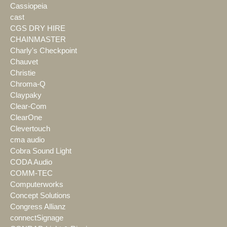
Cassiopeia
cast
CGS DRY HIRE
CHAINMASTER
Charly's Checkpoint
Chauvet
Christie
Chroma-Q
Claypaky
Clear-Com
ClearOne
Clevertouch
cma audio
Cobra Sound Light
CODA Audio
COMM-TEC
Computerworks
Concept Solutions
Congress Allianz
connectSignage