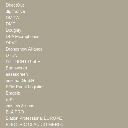
DirectOut
dlp motive
DMPW
DMT
Doughty
DPA Microphones
DPVT
Droneshow Alliance
DTEN
DTL LICHT GmbH
Earthworks
easescreen
edelmat.GmbH
EFM Event Logistics
Ehrgeiz
EIKI
einstein & sons
ELA PRO
Elation Professional EUROPE
ELECTRIC CLAUDIO MERLO