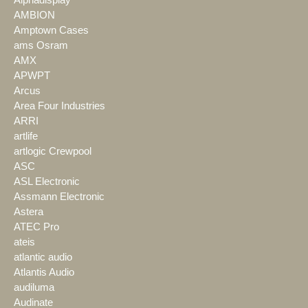
Alphadisplay
AMBION
Amptown Cases
ams Osram
AMX
APWPT
Arcus
Area Four Industries
ARRI
artlife
artlogic Crewpool
ASC
ASL Electronic
Assmann Electronic
Astera
ATEC Pro
ateis
atlantic audio
Atlantis Audio
audiluma
Audinate