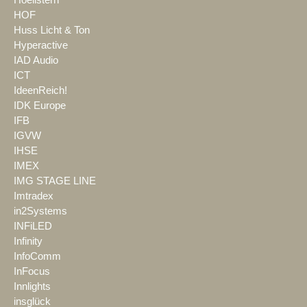
Hoellstern
HOF
Huss Licht & Ton
Hyperactive
IAD Audio
ICT
IdeenReich!
IDK Europe
IFB
IGVW
IHSE
IMEX
IMG STAGE LINE
Imtradex
in2Systems
INFiLED
Infinity
InfoComm
InFocus
Innlights
insglück