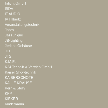
Irrlicht GmbH
ISDV
IT AUDIO
IVT Ilbertz
Veranstaltungstechnik
Jabra
Jazzunique
JB-Lighting
Jericho Gehäuse
JTE
JTS
K.M.E.
K24 Technik & Vertrieb GmbH
Kaiser Showtechnik
KAISERSCHOTE
KALLE KRAUSE
Kern & Stelly
KFP
KIEKER
Kindermann