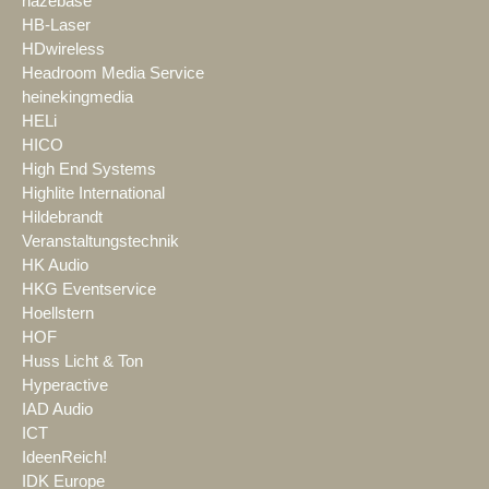
hazebase
HB-Laser
HDwireless
Headroom Media Service
heinekingmedia
HELi
HICO
High End Systems
Highlite International
Hildebrandt
Veranstaltungstechnik
HK Audio
HKG Eventservice
Hoellstern
HOF
Huss Licht & Ton
Hyperactive
IAD Audio
ICT
IdeenReich!
IDK Europe