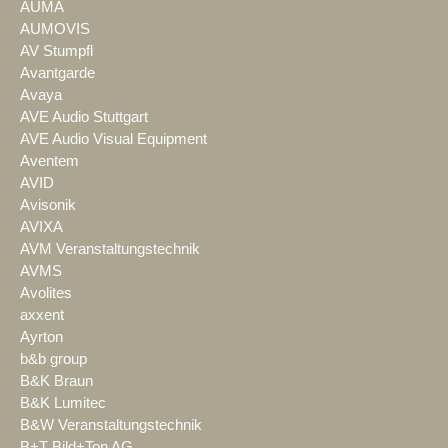
AUMA
AUMOVIS
AV Stumpfl
Avantgarde
Avaya
AVE Audio Stuttgart
AVE Audio Visual Equipment
Aventem
AVID
Avisonik
AVIXA
AVM Veranstaltungstechnik
AVMS
Avolites
axxent
Ayrton
b&b group
B&K Braun
B&K Lumitec
B&W Veranstaltungstechnik
B+T Bild+Ton AG