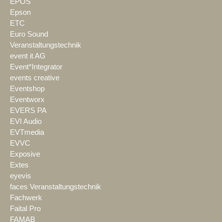
EPOS
Epson
ETC
Euro Sound
Veranstaltungstechnik
event it AG
Event*Integrator
events creative
Eventshop
Eventworx
EVERS PA
EVI Audio
EVTmedia
EVVC
Exposive
Extes
eyevis
faces Veranstaltungstechnik
Fachwerk
Faital Pro
FAMAB