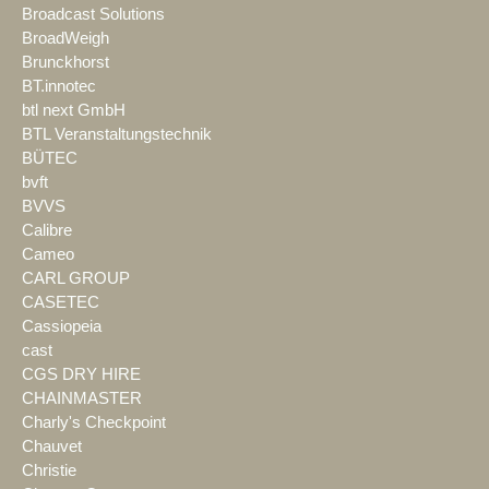
Broadcast Solutions
BroadWeigh
Brunckhorst
BT.innotec
btl next GmbH
BTL Veranstaltungstechnik
BÜTEC
bvft
BVVS
Calibre
Cameo
CARL GROUP
CASETEC
Cassiopeia
cast
CGS DRY HIRE
CHAINMASTER
Charly's Checkpoint
Chauvet
Christie