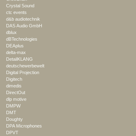
Crystal Sound
ctc events
d&b audiotechnik
DAS Audio GmbH
dblux
dBTechnologies
DEAplus
delta-max
DetailKLANG
deutschewerbewelt
Digital Projection
Digitech
dimedis
DirectOut
dlp motive
DMPW
DMT
Doughty
DPA Microphones
DPVT