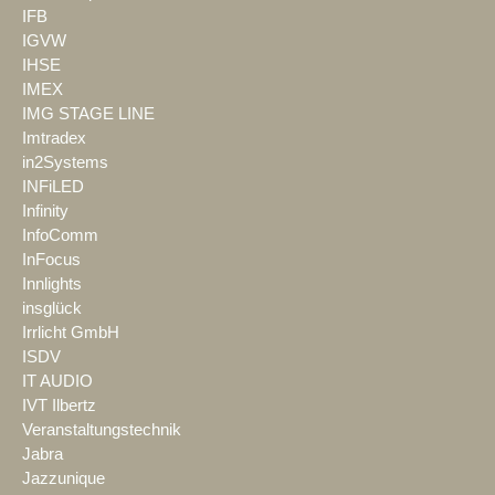
IFB
IGVW
IHSE
IMEX
IMG STAGE LINE
Imtradex
in2Systems
INFiLED
Infinity
InfoComm
InFocus
Innlights
insglück
Irrlicht GmbH
ISDV
IT AUDIO
IVT Ilbertz
Veranstaltungstechnik
Jabra
Jazzunique