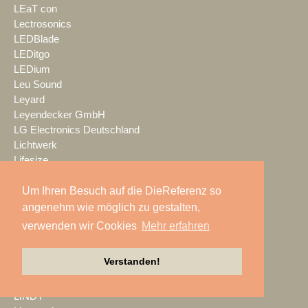
LEaT con
Lectrosonics
LEDBlade
LEDitgo
LEDium
Leu Sound
Leyard
Leyendecker GmbH
LG Electronics Deutschland
Lichtwerk
Lifesize
LIFTKET
Um Ihren Besuch auf die DieReferenz so
Light + Building
Light Event
angenehm wie möglich zu gestalten,
lightconcept
verwenden wir Cookies
Mehr erfahren
Lightlife
Lightpower
Verstanden!
Lightronic
Limelight
LINDY