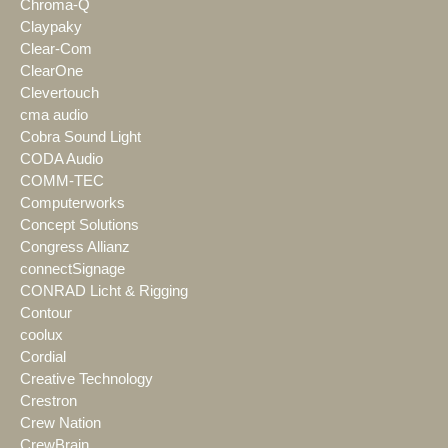
Chroma-Q
Claypaky
Clear-Com
ClearOne
Clevertouch
cma audio
Cobra Sound Light
CODA Audio
COMM-TEC
Computerworks
Concept Solutions
Congress Allianz
connectSignage
CONRAD Licht & Rigging
Contour
coolux
Cordial
Creative Technology
Crestron
Crew Nation
CrewBrain