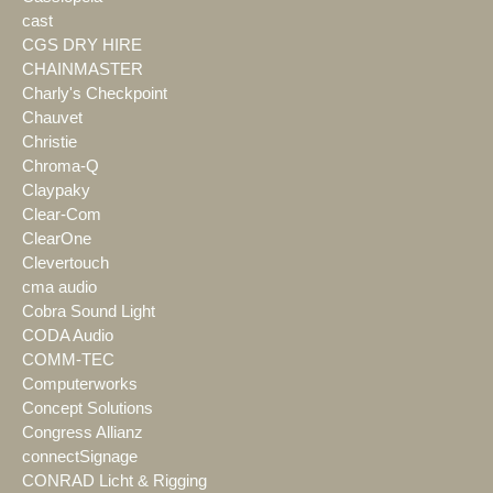
cast
CGS DRY HIRE
CHAINMASTER
Charly's Checkpoint
Chauvet
Christie
Chroma-Q
Claypaky
Clear-Com
ClearOne
Clevertouch
cma audio
Cobra Sound Light
CODA Audio
COMM-TEC
Computerworks
Concept Solutions
Congress Allianz
connectSignage
CONRAD Licht & Rigging