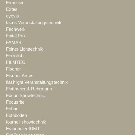
Exposive
Extes
eyevis
faces Veranstaltungstechnik
Fachwerk
Faital Pro
FAMAB
Feiner Lichttechnik
Ferrofish
FILMTEC
Fischer
Fischer Amps
flashlight Veranstaltungstechnik
Flottmeier & Rehrmann
Focon Showtechnic
Focusrite
Fohhn
Fotoboden
fournell showtechnik
Fraunhofer IDMT