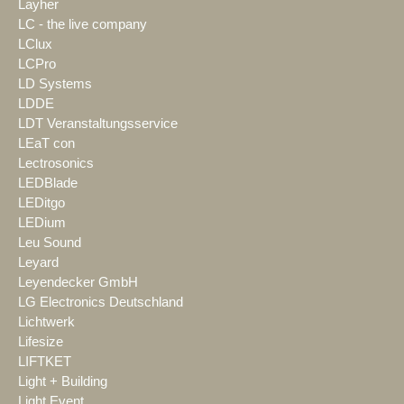
Layher
LC - the live company
LClux
LCPro
LD Systems
LDDE
LDT Veranstaltungsservice
LEaT con
Lectrosonics
LEDBlade
LEDitgo
LEDium
Leu Sound
Leyard
Leyendecker GmbH
LG Electronics Deutschland
Lichtwerk
Lifesize
LIFTKET
Light + Building
Light Event