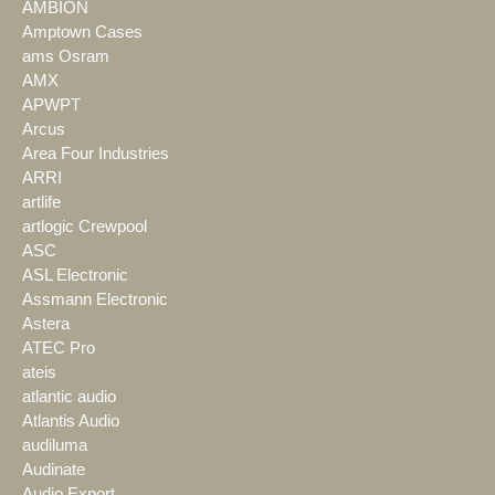
AMBION
Amptown Cases
ams Osram
AMX
APWPT
Arcus
Area Four Industries
ARRI
artlife
artlogic Crewpool
ASC
ASL Electronic
Assmann Electronic
Astera
ATEC Pro
ateis
atlantic audio
Atlantis Audio
audiluma
Audinate
Audio Export