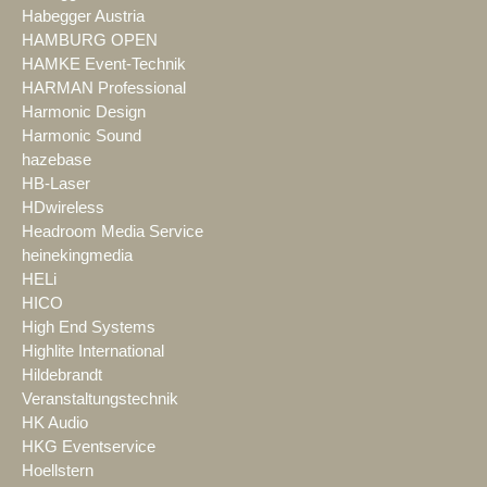
Habegger Austria
HAMBURG OPEN
HAMKE Event-Technik
HARMAN Professional
Harmonic Design
Harmonic Sound
hazebase
HB-Laser
HDwireless
Headroom Media Service
heinekingmedia
HELi
HICO
High End Systems
Highlite International
Hildebrandt
Veranstaltungstechnik
HK Audio
HKG Eventservice
Hoellstern