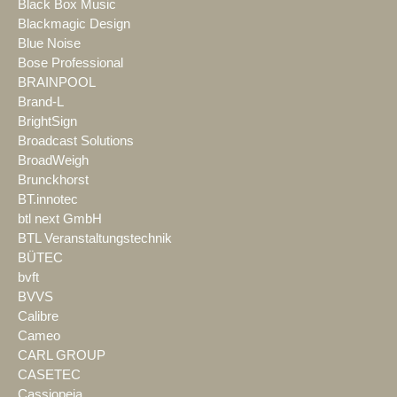
Black Box Music
Blackmagic Design
Blue Noise
Bose Professional
BRAINPOOL
Brand-L
BrightSign
Broadcast Solutions
BroadWeigh
Brunckhorst
BT.innotec
btl next GmbH
BTL Veranstaltungstechnik
BÜTEC
bvft
BVVS
Calibre
Cameo
CARL GROUP
CASETEC
Cassiopeia