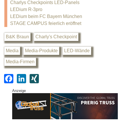
Charlys Checkpoints LED-Panels
LEDium R-3pro
LEDium beim FC Bayern München
STAGE CAMPUS feierlich eröffnet
B&K Braun
Charly's Checkpoint
Media
Media-Produkte
LED-Wände
Media-Firmen
F
Li
XI
a
n
N
Anzeige
c
k
G
e
e
b
dI
o
n