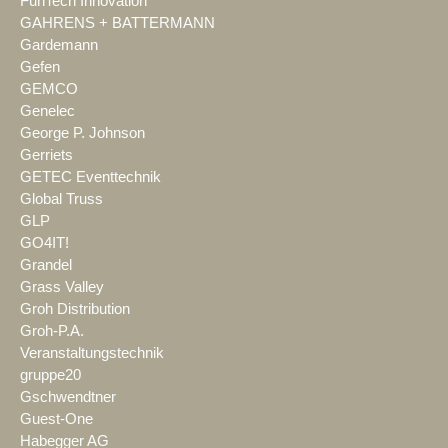
FunTech Innovation
GAHRENS + BATTERMANN
Gardemann
Gefen
GEMCO
Genelec
George P. Johnson
Gerriets
GETEC Eventtechnik
Global Truss
GLP
GO4IT!
Grandel
Grass Valley
Groh Distribution
Groh-P.A.
Veranstaltungstechnik
gruppe20
Gschwendtner
Guest-One
Habegger AG