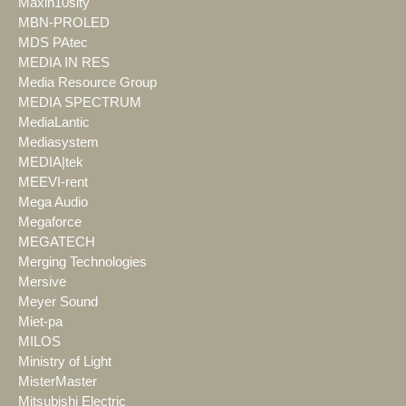
Maxin10sity
MBN-PROLED
MDS PAtec
MEDIA IN RES
Media Resource Group
MEDIA SPECTRUM
MediaLantic
Mediasystem
MEDIA|tek
MEEVI-rent
Mega Audio
Megaforce
MEGATECH
Merging Technologies
Mersive
Meyer Sound
Miet-pa
MILOS
Ministry of Light
MisterMaster
Mitsubishi Electric