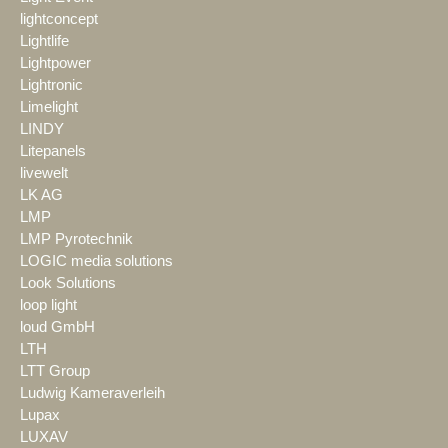
lightconcept
Lightlife
Lightpower
Lightronic
Limelight
LINDY
Litepanels
livewelt
LK AG
LMP
LMP Pyrotechnik
LOGIC media solutions
Look Solutions
loop light
loud GmbH
LTH
LTT Group
Ludwig Kameraverleih
Lupax
LUXAV