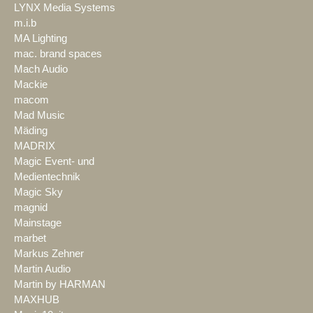
LYNX Media Systems
m.i.b
MA Lighting
mac. brand spaces
Mach Audio
Mackie
macom
Mad Music
Mäding
MADRIX
Magic Event- und
Medientechnik
Magic Sky
magnid
Mainstage
marbet
Markus Zehner
Martin Audio
Martin by HARMAN
MAXHUB