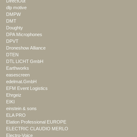
DirectOut
dlp motive
DMPW
DMT
Doughty
DPA Microphones
DPVT
Droneshow Alliance
DTEN
DTL LICHT GmbH
Earthworks
easescreen
edelmat.GmbH
EFM Event Logistics
Ehrgeiz
EIKI
einstein & sons
ELA PRO
Elation Professional EUROPE
ELECTRIC CLAUDIO MERLO
Electro-Voice