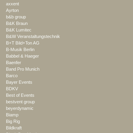
axxent
Ayrton
b&b group
B&K Braun
B&K Lumitec
B&W Veranstaltungstechnik
B+T Bild+Ton AG
B-Musik Berlin
Babbel & Haeger
Baenfer
Band Pro Munich
Barco
Bayer Events
BDKV
Best of Events
bestvent group
beyerdynamic
Biamp
Big Rig
Bildkraft