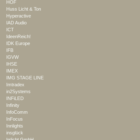
HOF
Huss Licht & Ton
Hyperactive
IAD Audio
ICT
IdeenReich!
IDK Europe
IFB
IGVW
IHSE
IMEX
IMG STAGE LINE
Imtradex
in2Systems
INFiLED
Infinity
InfoComm
InFocus
Innlights
insglück
Irrlicht GmbH