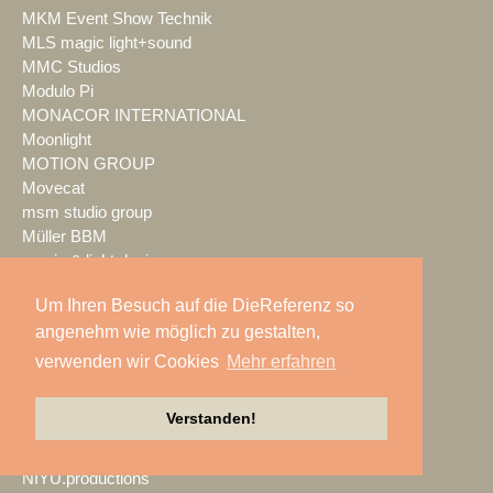
MKM Event Show Technik
MLS magic light+sound
MMC Studios
Modulo Pi
MONACOR INTERNATIONAL
Moonlight
MOTION GROUP
Movecat
msm studio group
Müller BBM
music & light design
MUTEC
Um Ihren Besuch auf die DieReferenz so
NEC Display Solutions
angenehm wie möglich zu gestalten,
NEEC Audio
Neumann&Müller
verwenden wir Cookies
Mehr erfahren
Neumann.Berlin
Nexo
Verstanden!
NicLen
NIEMEIER Event Tools
NIYU.productions