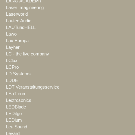
LANG ACADEMY
Laser Imagineering
Laserworld
Lauten Audio
LAUTundHELL
Lawo
Lax Europa
Layher
LC - the live company
LClux
LCPro
LD Systems
LDDE
LDT Veranstaltungsservice
LEaT con
Lectrosonics
LEDBlade
LEDitgo
LEDium
Leu Sound
Leyard