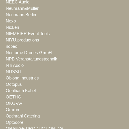
NEEC Audio
Neumann&Müller
Neumann.Berlin
Nexo
NicLen
NIEMEIER Event Tools
NIYU.productions
nobeo
Nocturne Drones GmbH
NPB Veranstaltungstechnik
NTi Audio
NÜSSLI
Oblong Industries
Octopus
Oehlbach Kabel
OETHG
OKG-AV
Omron
Optimahl Catering
Optocore
ORANGE PRODUCTION DG