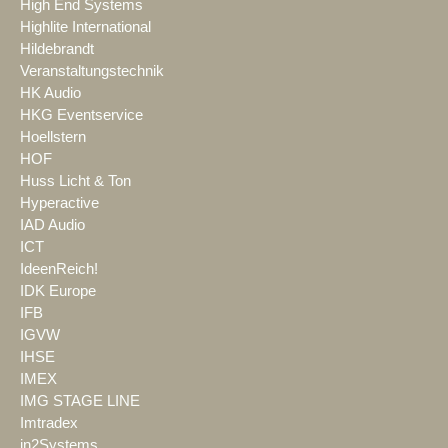
High End Systems
Highlite International
Hildebrandt
Veranstaltungstechnik
HK Audio
HKG Eventservice
Hoellstern
HOF
Huss Licht & Ton
Hyperactive
IAD Audio
ICT
IdeenReich!
IDK Europe
IFB
IGVW
IHSE
IMEX
IMG STAGE LINE
Imtradex
in2Systems