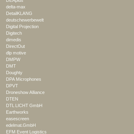
DEAplus
delta-max
DetailKLANG
deutschewerbewelt
Digital Projection
Digitech
dimedis
DirectOut
dlp motive
DMPW
DMT
Doughty
DPA Microphones
DPVT
Droneshow Alliance
DTEN
DTL LICHT GmbH
Earthworks
easescreen
edelmat.GmbH
EFM Event Logistics