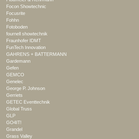
Focon Showtechnic
Focusrite
Fohhn
Fotoboden
fournell showtechnik
Fraunhofer IDMT
FunTech Innovation
GAHRENS + BATTERMANN
Gardemann
Gefen
GEMCO
Genelec
George P. Johnson
Gerriets
GETEC Eventtechnik
Global Truss
GLP
GO4IT!
Grandel
Grass Valley