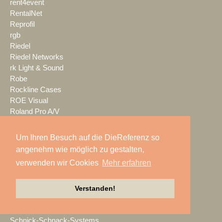
rent4event
RentalNet
Reprofil
rgb
Riedel
Riedel Networks
rk Light & Sound
Robe
Rockline Cases
ROE Visual
Roland Pro A/V
ROXX
RØDE
Um Ihren Besuch auf die DieReferenz so
S.E.A. Vertrieb
angenehm wie möglich zu gestalten,
Salzbrenner
verwenden wir Cookies
Mehr erfahren
Samsung
satis&fy
SCHACHZUG
Verstanden!
Schallwerk Audiotechnik
Scheinwurf
Schnick-Schnack-Systems