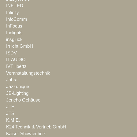
INFiLED
Infinity
InfoComm
InFocus
Innlights
insglück
Irrlicht GmbH
ISDV
IT AUDIO
IVT Ilbertz
Veranstaltungstechnik
Jabra
Jazzunique
JB-Lighting
Jericho Gehäuse
JTE
JTS
K.M.E.
K24 Technik & Vertrieb GmbH
Kaiser Showtechnik