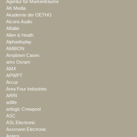
Agentur für Markenträume
AK Media
Akademie der OETHG
Alcons Audio
Alfalite
Allen & Heath
Alphadisplay
AMBION
Amptown Cases
ams Osram
AMX
APWPT
Arcus
Area Four Industries
ARRI
artlife
artlogic Crewpool
ASC
ASL Electronic
Assmann Electronic
Astera