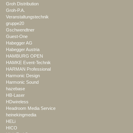
Groh Distribution
Groh-P.A.
Veranstaltungstechnik
gruppe20
Gschwendtner
Guest-One
Habegger AG
Habegger Austria
HAMBURG OPEN
HAMKE Event-Technik
HARMAN Professional
Harmonic Design
Harmonic Sound
hazebase
HB-Laser
HDwireless
Headroom Media Service
heinekingmedia
HELi
HICO