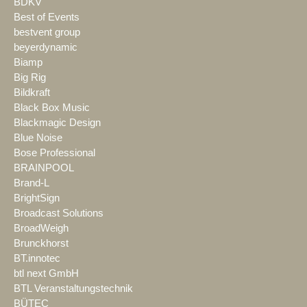
BDKV
Best of Events
bestvent group
beyerdynamic
Biamp
Big Rig
Bildkraft
Black Box Music
Blackmagic Design
Blue Noise
Bose Professional
BRAINPOOL
Brand-L
BrightSign
Broadcast Solutions
BroadWeigh
Brunckhorst
BT.innotec
btl next GmbH
BTL Veranstaltungstechnik
BÜTEC