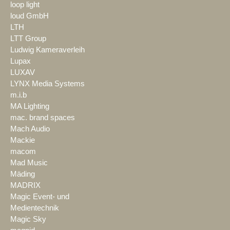
loop light
loud GmbH
LTH
LTT Group
Ludwig Kameraverleih
Lupax
LUXAV
LYNX Media Systems
m.i.b
MA Lighting
mac. brand spaces
Mach Audio
Mackie
macom
Mad Music
Mäding
MADRIX
Magic Event- und
Medientechnik
Magic Sky