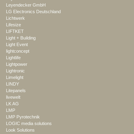
Leyendecker GmbH
LG Electronics Deutschland
Lichtwerk
Lifesize
LIFTKET
Light + Building
Light Event
lightconcept
Lightlife
Lightpower
Lightronic
Limelight
LINDY
Litepanels
livewelt
LK AG
LMP
LMP Pyrotechnik
LOGIC media solutions
Look Solutions