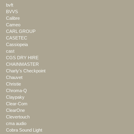
bvft
BVVS
Calibre
Cameo
CARL GROUP
CASETEC
Cassiopeia
cast
CGS DRY HIRE
CHAINMASTER
Charly's Checkpoint
Chauvet
Christie
Chroma-Q
Claypaky
Clear-Com
ClearOne
Clevertouch
cma audio
Cobra Sound Light