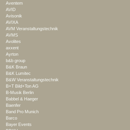
Aventem
AVID
Avisonik
AVIXA
AVM Veranstaltungstechnik
AVMS
Avolites
axxent
Ayrton
b&b group
B&K Braun
B&K Lumitec
B&W Veranstaltungstechnik
B+T Bild+Ton AG
B-Musik Berlin
Babbel & Haeger
Baenfer
Band Pro Munich
Barco
Bayer Events