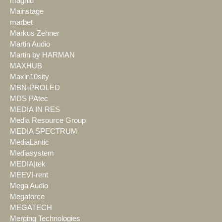
magnid
Mainstage
marbet
Markus Zehner
Martin Audio
Martin by HARMAN
MAXHUB
Maxin10sity
MBN-PROLED
MDS PAtec
MEDIA IN RES
Media Resource Group
MEDIA SPECTRUM
MediaLantic
Mediasystem
MEDIA|tek
MEEVI-rent
Mega Audio
Megaforce
MEGATECH
Merging Technologies