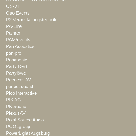
OS-VT
Otto Events
P2 Veranstaltungstechnik
PA-Line
Palmer
PAM/events
Pan Acoustics
pan-pro
Panasonic
Party Rent
Partylöwe
Peerless-AV
perfect sound
Pico Interactive
PIK AG
PK Sound
PlexusAV
Point Source Audio
POOLgroup
PowerLightsAugsburg