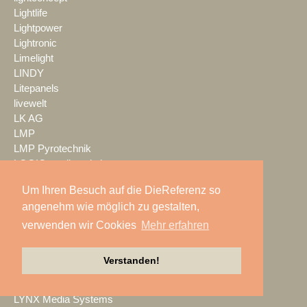
Lightlife
Lightpower
Lightronic
Limelight
LINDY
Litepanels
livewelt
LK AG
LMP
LMP Pyrotechnik
LOGIC media solutions
Look Solutions
Um Ihren Besuch auf die DieReferenz so
loop light
angenehm wie möglich zu gestalten,
loud GmbH
LTH
verwenden wir Cookies
Mehr erfahren
LTT Group
Ludwig Kameraverleih
Verstanden!
Lupax
LUXAV
LYNX Media Systems