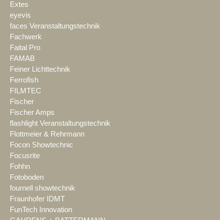
Extes
eyevis
faces Veranstaltungstechnik
Fachwerk
Faital Pro
FAMAB
Feiner Lichttechnik
Ferrofish
FILMTEC
Fischer
Fischer Amps
flashlight Veranstaltungstechnik
Flottmeier & Rehrmann
Focon Showtechnic
Focusrite
Fohhn
Fotoboden
fournell showtechnik
Fraunhofer IDMT
FunTech Innovation