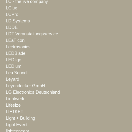
LC - the live company
LClux
LCPro
LD Systems
LDDE
LDT Veranstaltungsservice
LEaT con
Lectrosonics
LEDBlade
LEDitgo
LEDium
Leu Sound
Leyard
Leyendecker GmbH
LG Electronics Deutschland
Lichtwerk
Lifesize
LIFTKET
Light + Building
Light Event
lightconcept