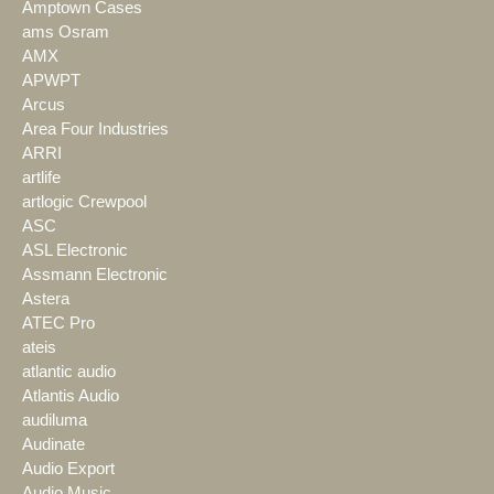
Amptown Cases
ams Osram
AMX
APWPT
Arcus
Area Four Industries
ARRI
artlife
artlogic Crewpool
ASC
ASL Electronic
Assmann Electronic
Astera
ATEC Pro
ateis
atlantic audio
Atlantis Audio
audiluma
Audinate
Audio Export
Audio Music