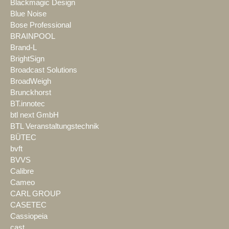
Blackmagic Design
Blue Noise
Bose Professional
BRAINPOOL
Brand-L
BrightSign
Broadcast Solutions
BroadWeigh
Brunckhorst
BT.innotec
btl next GmbH
BTL Veranstaltungstechnik
BÜTEC
bvft
BVVS
Calibre
Cameo
CARL GROUP
CASETEC
Cassiopeia
cast