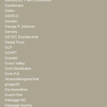
GAHRENS + BATTERMANN
Gardemann
Gefen
GEMCO
Genelec
George P. Johnson
Gerriets
GETEC Eventtechnik
Global Truss
GLP
GO4IT!
Grandel
Grass Valley
Groh Distribution
Groh-P.A.
Veranstaltungstechnik
gruppe20
Gschwendtner
Guest-One
Habegger AG
Habegger Austria