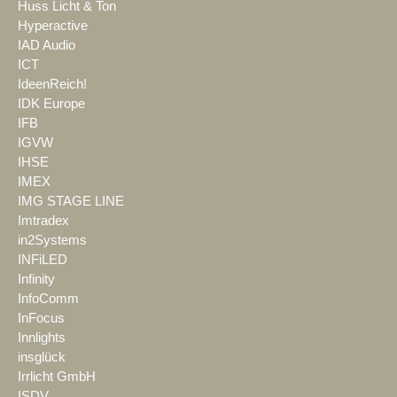
Huss Licht & Ton
Hyperactive
IAD Audio
ICT
IdeenReich!
IDK Europe
IFB
IGVW
IHSE
IMEX
IMG STAGE LINE
Imtradex
in2Systems
INFiLED
Infinity
InfoComm
InFocus
Innlights
insglück
Irrlicht GmbH
ISDV