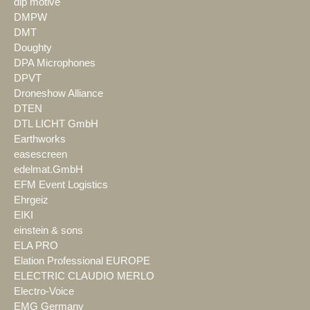
dlp motive
DMPW
DMT
Doughty
DPA Microphones
DPVT
Droneshow Alliance
DTEN
DTL LICHT GmbH
Earthworks
easescreen
edelmat.GmbH
EFM Event Logistics
Ehrgeiz
EIKI
einstein & sons
ELA PRO
Elation Professional EUROPE
ELECTRIC CLAUDIO MERLO
Electro-Voice
EMG Germany