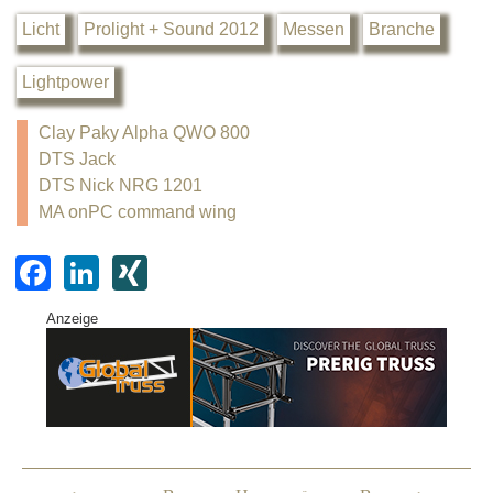
Licht
Prolight + Sound 2012
Messen
Branche
Lightpower
Clay Paky Alpha QWO 800
DTS Jack
DTS Nick NRG 1201
MA onPC command wing
F
Li
XI
a
n
N
Anzeige
c
k
G
e
e
b
dI
o
n
o