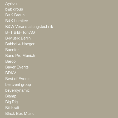
Ayrton
b&b group
B&K Braun
B&K Lumitec
B&W Veranstaltungstechnik
B+T Bild+Ton AG
B-Musik Berlin
Babbel & Haeger
Baenfer
Band Pro Munich
Barco
Bayer Events
BDKV
Best of Events
bestvent group
beyerdynamic
Biamp
Big Rig
Bildkraft
Black Box Music