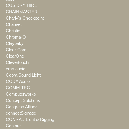
CGS DRY HIRE
CHAINMASTER
Charly's Checkpoint
Chauvet
Christie
Chroma-Q
Claypaky
Clear-Com
ClearOne
Clevertouch
cma audio
Cobra Sound Light
CODA Audio
COMM-TEC
Computerworks
Concept Solutions
Congress Allianz
connectSignage
CONRAD Licht & Rigging
Contour