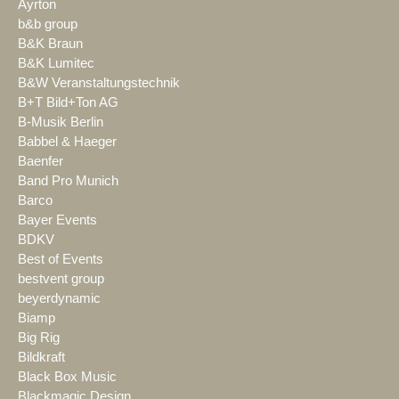
Ayrton
b&b group
B&K Braun
B&K Lumitec
B&W Veranstaltungstechnik
B+T Bild+Ton AG
B-Musik Berlin
Babbel & Haeger
Baenfer
Band Pro Munich
Barco
Bayer Events
BDKV
Best of Events
bestvent group
beyerdynamic
Biamp
Big Rig
Bildkraft
Black Box Music
Blackmagic Design