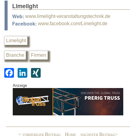
Limelight
Web:
www.limelight-veranstaltungstechnik.de
Facebook:
www.facebook.com/Limelight.de
Limelight
Branche
Firmen
F
Li
XI
a
n
N
Anzeige
c
k
G
e
e
b
dI
o
n
o
< vorheriger Beitrag
Home
nächster Beitrag>