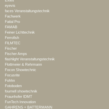
Extes
eyevis
faces Veranstaltungstechnik
Fachwerk
Faital Pro
FAMAB
Feiner Lichttechnik
Ferrofish
FILMTEC
Fischer
Fischer Amps
flashlight Veranstaltungstechnik
Flottmeier & Rehrmann
Focon Showtechnic
Focusrite
Fohhn
Fotoboden
fournell showtechnik
Fraunhofer IDMT
FunTech Innovation
GAHRENS + BATTERMANN