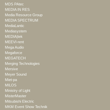
MDS PAtec
MEDIA IN RES
Media Resource Group
MEDIA SPECTRUM
MediaLantic
Mediasystem
MEDIA|tek
MEEVI-rent
Mega Audio
Megaforce
MEGATECH
Merging Technologies
Mersive
Meyer Sound
Miet-pa
MILOS
Ministry of Light
MisterMaster
Mitsubishi Electric
MKM Event Show Technik