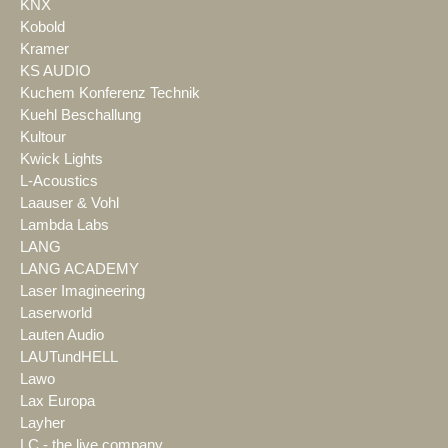
KNX
Kobold
Kramer
KS AUDIO
Kuchem Konferenz Technik
Kuehl Beschallung
Kultour
Kwick Lights
L-Acoustics
Laauser & Vohl
Lambda Labs
LANG
LANG ACADEMY
Laser Imagineering
Laserworld
Lauten Audio
LAUTundHELL
Lawo
Lax Europa
Layher
LC - the live company