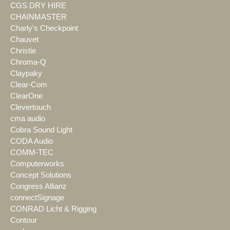
CGS DRY HIRE
CHAINMASTER
Charly's Checkpoint
Chauvet
Christie
Chroma-Q
Claypaky
Clear-Com
ClearOne
Clevertouch
cma audio
Cobra Sound Light
CODA Audio
COMM-TEC
Computerworks
Concept Solutions
Congress Allianz
connectSignage
CONRAD Licht & Rigging
Contour