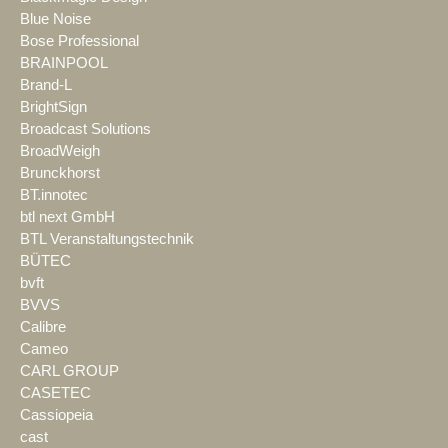
Blue Noise
Bose Professional
BRAINPOOL
Brand-L
BrightSign
Broadcast Solutions
BroadWeigh
Brunckhorst
BT.innotec
btl next GmbH
BTL Veranstaltungstechnik
BÜTEC
bvft
BVVS
Calibre
Cameo
CARL GROUP
CASETEC
Cassiopeia
cast