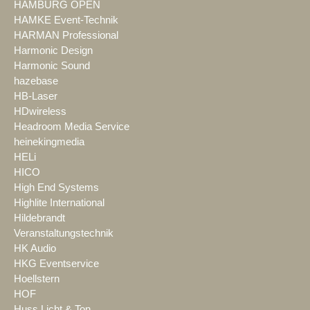
HAMBURG OPEN
HAMKE Event-Technik
HARMAN Professional
Harmonic Design
Harmonic Sound
hazebase
HB-Laser
HDwireless
Headroom Media Service
heinekingmedia
HELi
HICO
High End Systems
Highlite International
Hildebrandt
Veranstaltungstechnik
HK Audio
HKG Eventservice
Hoellstern
HOF
Huss Licht & Ton