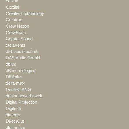
coolux
Cordial
Creative Technology
Crestron
Crew Nation
CrewBrain
Crystal Sound
ctc events
d&b audiotechnik
DAS Audio GmbH
dblux
dBTechnologies
DEAplus
delta-max
DetailKLANG
deutschewerbewelt
Digital Projection
Digitech
dimedis
DirectOut
dlp motive