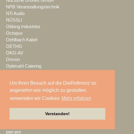
Nocturne Drones GmbH
NPB Veranstaltungstechnik
NTi Audio
NÜSSLI
Oblong Industries
Octopus
Oehlbach Kabel
OETHG
OKG-AV
Omron
Optimahl Catering
Optocore
ORANGE PRODUCTION DG
Um Ihren Besuch auf die DieReferenz so
OS-VT
angenehm wie möglich zu gestalten,
Otto Events
verwenden wir Cookies
Mehr erfahren
P2 Veranstaltungstechnik
PA-Line
Palmer
Verstanden!
PAM/events
Pan Acoustics
pan-pro