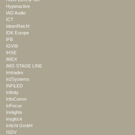
Hyperactive
IAD Audio
ICT
IdeenReich!
IDK Europe
IFB
IGVW
IHSE
IMEX
IMG STAGE LINE
Imtradex
in2Systems
INFiLED
Infinity
InfoComm
InFocus
Innlights
insglück
Irrlicht GmbH
ISDV