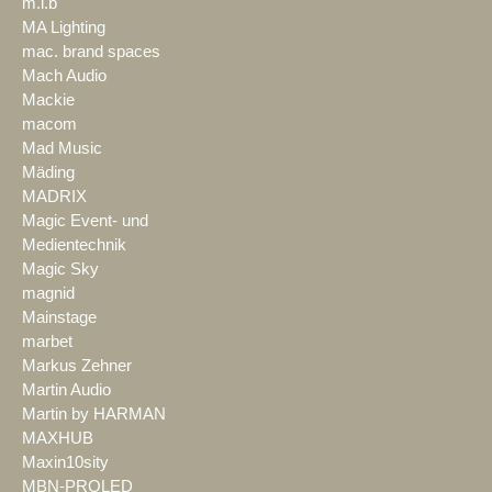
m.i.b
MA Lighting
mac. brand spaces
Mach Audio
Mackie
macom
Mad Music
Mäding
MADRIX
Magic Event- und
Medientechnik
Magic Sky
magnid
Mainstage
marbet
Markus Zehner
Martin Audio
Martin by HARMAN
MAXHUB
Maxin10sity
MBN-PROLED