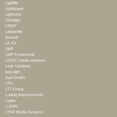
Lightlife
Lightpower
Lightronic
Limelight
LINDY
Litepanels
livewelt
LK AG
LMP
LMP Pyrotechnik
LOGIC media solutions
Look Solutions
loop light
loud GmbH
LTH
LTT Group
Ludwig Kameraverleih
Lupax
LUXAV
LYNX Media Systems