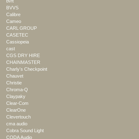
bvft
BVVS
Calibre
Cameo
CARL GROUP
CASETEC
Cassiopeia
cast
CGS DRY HIRE
CHAINMASTER
Charly's Checkpoint
Chauvet
Christie
Chroma-Q
Claypaky
Clear-Com
ClearOne
Clevertouch
cma audio
Cobra Sound Light
CODA Audio