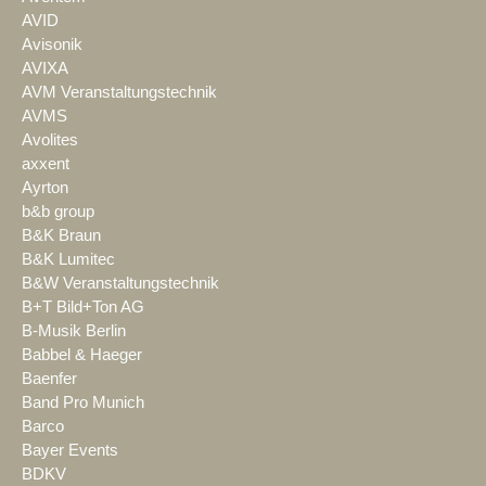
AVID
Avisonik
AVIXA
AVM Veranstaltungstechnik
AVMS
Avolites
axxent
Ayrton
b&b group
B&K Braun
B&K Lumitec
B&W Veranstaltungstechnik
B+T Bild+Ton AG
B-Musik Berlin
Babbel & Haeger
Baenfer
Band Pro Munich
Barco
Bayer Events
BDKV