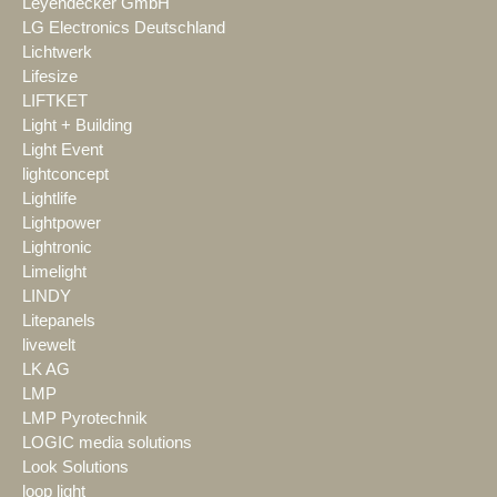
Leyendecker GmbH
LG Electronics Deutschland
Lichtwerk
Lifesize
LIFTKET
Light + Building
Light Event
lightconcept
Lightlife
Lightpower
Lightronic
Limelight
LINDY
Litepanels
livewelt
LK AG
LMP
LMP Pyrotechnik
LOGIC media solutions
Look Solutions
loop light