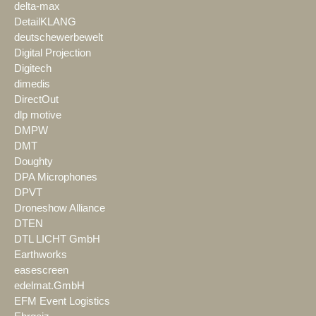
delta-max
DetailKLANG
deutschewerbewelt
Digital Projection
Digitech
dimedis
DirectOut
dlp motive
DMPW
DMT
Doughty
DPA Microphones
DPVT
Droneshow Alliance
DTEN
DTL LICHT GmbH
Earthworks
easescreen
edelmat.GmbH
EFM Event Logistics