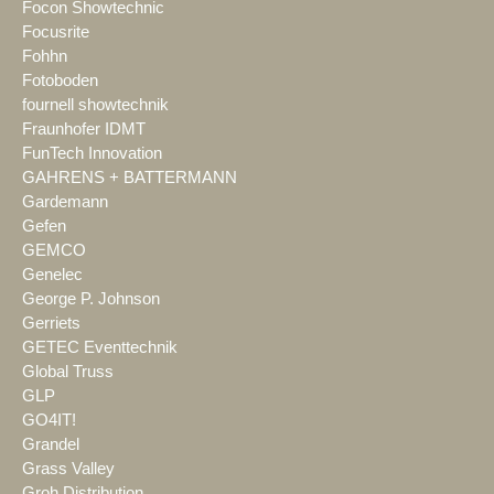
Focon Showtechnic
Focusrite
Fohhn
Fotoboden
fournell showtechnik
Fraunhofer IDMT
FunTech Innovation
GAHRENS + BATTERMANN
Gardemann
Gefen
GEMCO
Genelec
George P. Johnson
Gerriets
GETEC Eventtechnik
Global Truss
GLP
GO4IT!
Grandel
Grass Valley
Groh Distribution