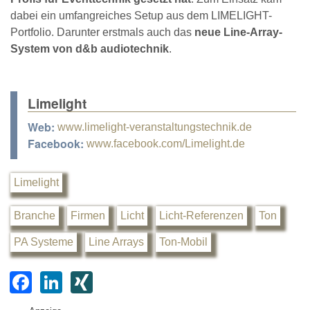
dabei ein umfangreiches Setup aus dem LIMELIGHT-
Portfolio. Darunter erstmals auch das
neue Line-Array-
System von d&b audiotechnik
.
Limelight
Web:
www.limelight-veranstaltungstechnik.de
Facebook:
www.facebook.com/Limelight.de
Limelight
Branche
Firmen
Licht
Licht-Referenzen
Ton
PA Systeme
Line Arrays
Ton-Mobil
F
Li
XI
a
n
N