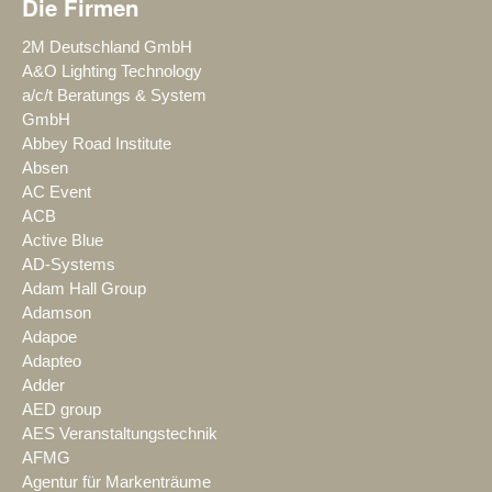
Die Firmen
2M Deutschland GmbH
A&O Lighting Technology
a/c/t Beratungs & System
GmbH
Abbey Road Institute
Absen
AC Event
ACB
Active Blue
AD-Systems
Adam Hall Group
Adamson
Adapoe
Adapteo
Adder
AED group
AES Veranstaltungstechnik
AFMG
Agentur für Markenträume