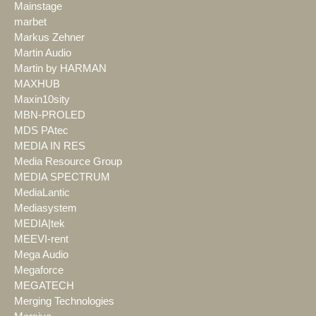
Mainstage
marbet
Markus Zehner
Martin Audio
Martin by HARMAN
MAXHUB
Maxin10sity
MBN-PROLED
MDS PAtec
MEDIA IN RES
Media Resource Group
MEDIA SPECTRUM
MediaLantic
Mediasystem
MEDIA|tek
MEEVI-rent
Mega Audio
Megaforce
MEGATECH
Merging Technologies