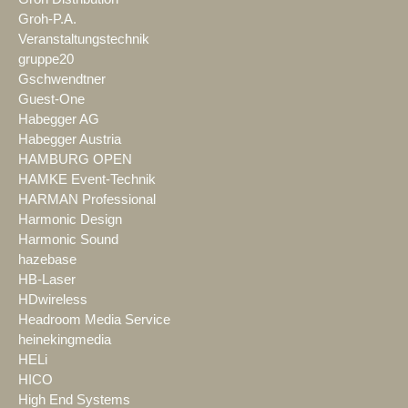
Groh-P.A.
Veranstaltungstechnik
gruppe20
Gschwendtner
Guest-One
Habegger AG
Habegger Austria
HAMBURG OPEN
HAMKE Event-Technik
HARMAN Professional
Harmonic Design
Harmonic Sound
hazebase
HB-Laser
HDwireless
Headroom Media Service
heinekingmedia
HELi
HICO
High End Systems