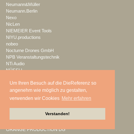
Neumann&Müller
Neumann.Berlin
Nexo
NicLen
NIEMEIER Event Tools
NIYU.productions
nobeo
Nocturne Drones GmbH
NPB Veranstaltungstechnik
NTi Audio
NÜSSLI
Oblong Industries
Um Ihren Besuch auf die DieReferenz so
Octopus
Oehlbach Kabel
angenehm wie möglich zu gestalten,
OETHG
verwenden wir Cookies
Mehr erfahren
OKG-AV
Omron
Verstanden!
Optimahl Catering
Optocore
ORANGE PRODUCTION DG