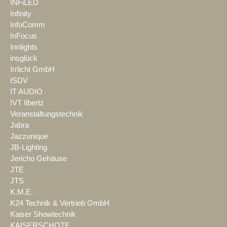
INFiLED
Infinity
InfoComm
InFocus
Innlights
insglück
Irrlicht GmbH
ISDV
IT AUDIO
IVT Ilbertz
Veranstaltungstechnik
Jabra
Jazzunique
JB-Lighting
Jericho Gehäuse
JTE
JTS
K.M.E.
K24 Technik & Vertrieb GmbH
Kaiser Showtechnik
KAISERSCHOTE