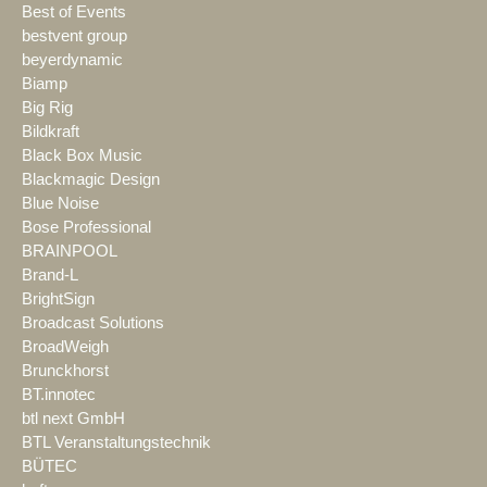
Best of Events
bestvent group
beyerdynamic
Biamp
Big Rig
Bildkraft
Black Box Music
Blackmagic Design
Blue Noise
Bose Professional
BRAINPOOL
Brand-L
BrightSign
Broadcast Solutions
BroadWeigh
Brunckhorst
BT.innotec
btl next GmbH
BTL Veranstaltungstechnik
BÜTEC