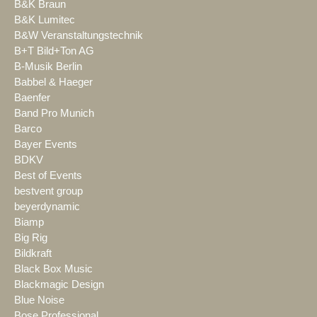
B&K Braun
B&K Lumitec
B&W Veranstaltungstechnik
B+T Bild+Ton AG
B-Musik Berlin
Babbel & Haeger
Baenfer
Band Pro Munich
Barco
Bayer Events
BDKV
Best of Events
bestvent group
beyerdynamic
Biamp
Big Rig
Bildkraft
Black Box Music
Blackmagic Design
Blue Noise
Bose Professional