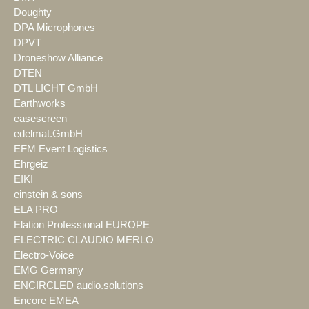
Doughty
DPA Microphones
DPVT
Droneshow Alliance
DTEN
DTL LICHT GmbH
Earthworks
easescreen
edelmat.GmbH
EFM Event Logistics
Ehrgeiz
EIKI
einstein & sons
ELA PRO
Elation Professional EUROPE
ELECTRIC CLAUDIO MERLO
Electro-Voice
EMG Germany
ENCIRCLED audio.solutions
Encore EMEA