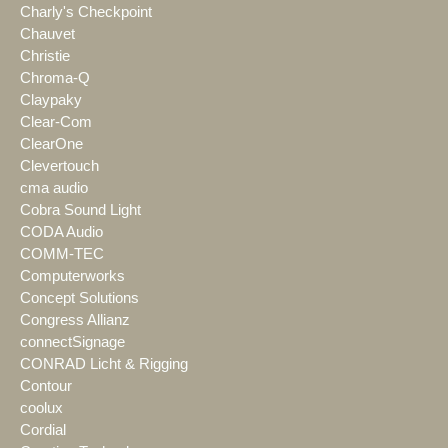
Charly's Checkpoint
Chauvet
Christie
Chroma-Q
Claypaky
Clear-Com
ClearOne
Clevertouch
cma audio
Cobra Sound Light
CODA Audio
COMM-TEC
Computerworks
Concept Solutions
Congress Allianz
connectSignage
CONRAD Licht & Rigging
Contour
coolux
Cordial