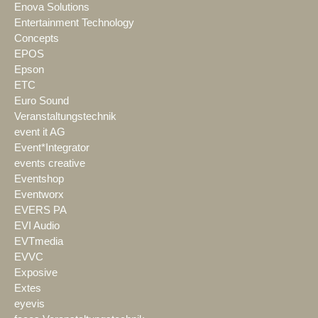
Enova Solutions
Entertainment Technology
Concepts
EPOS
Epson
ETC
Euro Sound
Veranstaltungstechnik
event it AG
Event*Integrator
events creative
Eventshop
Eventworx
EVERS PA
EVI Audio
EVTmedia
EVVC
Exposive
Extes
eyevis