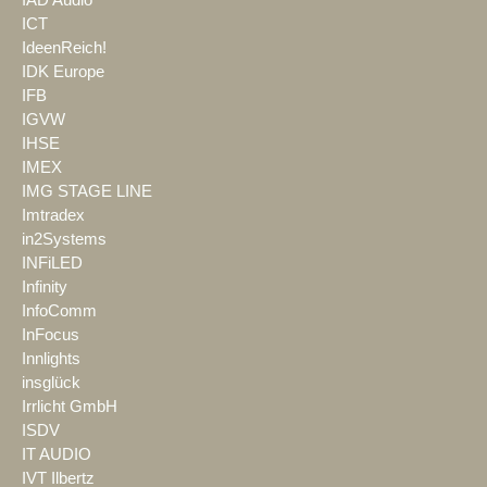
IAD Audio
ICT
IdeenReich!
IDK Europe
IFB
IGVW
IHSE
IMEX
IMG STAGE LINE
Imtradex
in2Systems
INFiLED
Infinity
InfoComm
InFocus
Innlights
insglück
Irrlicht GmbH
ISDV
IT AUDIO
IVT Ilbertz