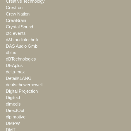
Creative Technology
Crestron
Crew Nation
CrewBrain
Crystal Sound
ctc events
d&b audiotechnik
DAS Audio GmbH
dblux
dBTechnologies
DEAplus
delta-max
DetailKLANG
deutschewerbewelt
Digital Projection
Digitech
dimedis
DirectOut
dlp motive
DMPW
DMT