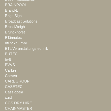
BRAINPOOL
Brand-L
BrightSign
Broadcast Solutions
BroadWeigh
Brunckhorst
BT.innotec
btl next GmbH
BTL Veranstaltungstechnik
BÜTEC
bvft
BVVS
Calibre
Cameo
CARL GROUP
CASETEC
Cassiopeia
cast
CGS DRY HIRE
CHAINMASTER