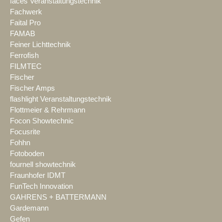
faces Veranstaltungstechnik
Fachwerk
Faital Pro
FAMAB
Feiner Lichttechnik
Ferrofish
FILMTEC
Fischer
Fischer Amps
flashlight Veranstaltungstechnik
Flottmeier & Rehrmann
Focon Showtechnic
Focusrite
Fohhn
Fotoboden
fournell showtechnik
Fraunhofer IDMT
FunTech Innovation
GAHRENS + BATTERMANN
Gardemann
Gefen