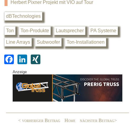
Herbert Pixner Projekt mit VIO auf Tour
dBTechnologies
Ton
Ton-Produkte
Lautsprecher
PA Systeme
Line Arrays
Subwoofer
Ton-Installationen
F
Li
XI
a
n
N
Anzeige
c
k
G
e
e
b
dI
o
n
o
< vorheriger Beitrag
Home
nächster Beitrag>
k