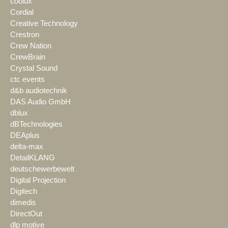
coolux
Cordial
Creative Technology
Crestron
Crew Nation
CrewBrain
Crystal Sound
ctc events
d&b audiotechnik
DAS Audio GmbH
dblux
dBTechnologies
DEAplus
delta-max
DetailKLANG
deutschewerbewelt
Digital Projection
Digitech
dimedis
DirectOut
dlp motive