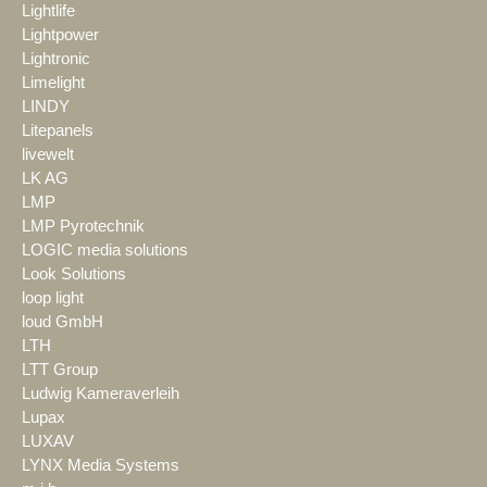
Lightlife
Lightpower
Lightronic
Limelight
LINDY
Litepanels
livewelt
LK AG
LMP
LMP Pyrotechnik
LOGIC media solutions
Look Solutions
loop light
loud GmbH
LTH
LTT Group
Ludwig Kameraverleih
Lupax
LUXAV
LYNX Media Systems