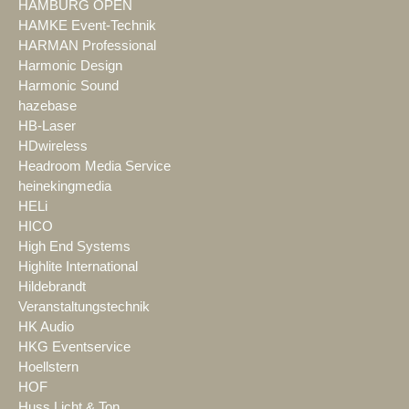
HAMBURG OPEN
HAMKE Event-Technik
HARMAN Professional
Harmonic Design
Harmonic Sound
hazebase
HB-Laser
HDwireless
Headroom Media Service
heinekingmedia
HELi
HICO
High End Systems
Highlite International
Hildebrandt
Veranstaltungstechnik
HK Audio
HKG Eventservice
Hoellstern
HOF
Huss Licht & Ton