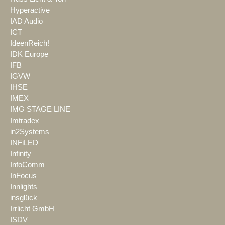
Hyperactive
IAD Audio
ICT
IdeenReich!
IDK Europe
IFB
IGVW
IHSE
IMEX
IMG STAGE LINE
Imtradex
in2Systems
INFiLED
Infinity
InfoComm
InFocus
Innlights
insglück
Irrlicht GmbH
ISDV