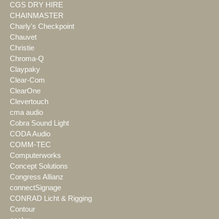
CGS DRY HIRE
CHAINMASTER
Charly's Checkpoint
Chauvet
Christie
Chroma-Q
Claypaky
Clear-Com
ClearOne
Clevertouch
cma audio
Cobra Sound Light
CODA Audio
COMM-TEC
Computerworks
Concept Solutions
Congress Allianz
connectSignage
CONRAD Licht & Rigging
Contour