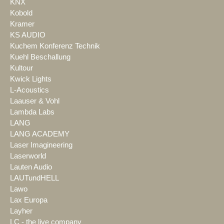
KNX
Kobold
Kramer
KS AUDIO
Kuchem Konferenz Technik
Kuehl Beschallung
Kultour
Kwick Lights
L-Acoustics
Laauser & Vohl
Lambda Labs
LANG
LANG ACADEMY
Laser Imagineering
Laserworld
Lauten Audio
LAUTundHELL
Lawo
Lax Europa
Layher
LC - the live company