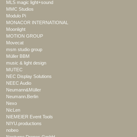
MLS magic light+sound
MMC Studios
Modulo Pi
MONACOR INTERNATIONAL
Moonlight
MOTION GROUP
Movecat
msm studio group
Müller BBM
music & light design
MUTEC
NEC Display Solutions
NEEC Audio
Neumann&Müller
Neumann.Berlin
Nexo
NicLen
NIEMEIER Event Tools
NIYU.productions
nobeo
Nocturne Drones GmbH