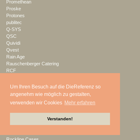
Promethean
Proske
Protones
publitec
Q-SYS
QSC
Quividi
Qvest
Rain Age
Rauschenberger Catering
RCF
RENT EVENT TEC
rent4event
Um Ihren Besuch auf die DieReferenz so
RentalNet
angenehm wie möglich zu gestalten,
Reprofil
verwenden wir Cookies
Mehr erfahren
rgb
Riedel
Riedel Networks
Verstanden!
rk Light & Sound
Robe
Rockline Cases