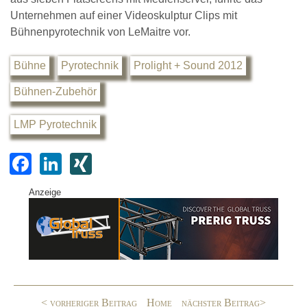
Unternehmen auf einer Videoskulptur Clips mit
Bühnenpyrotechnik von LeMaitre vor.
Bühne
Pyrotechnik
Prolight + Sound 2012
Bühnen-Zubehör
LMP Pyrotechnik
F
Li
XI
a
n
N
Anzeige
c
k
G
e
e
b
dI
o
n
o
< vorheriger Beitrag
Home
nächster Beitrag>