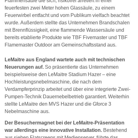
Flammensäule die sich, risikofrei arretiert in einer
feuerfesten zwei Meter hohen Glassäule, zu einem
Feuerwirbel entfacht und vom Publikum vielfach beachtet
wurde. Außerdem stellte das Unternehmen Brandschalen
mit Brennflüssigkeit, eine flammende Wassersäule und
bereits etablierte Produkte wie TBF Fivemaster und TBF
Flamemaster Outdoor am Gemeinschaftsstand aus.
LeMaitre aus England wartete auch mit technischen
Neuerungen auf.
So präsentierte das Unternehmen
beispielsweise den LeMaitre Stadium Hazer – eine
Hochleistungsnebelmaschine, die nach dem
Verdampferprinzip arbeitet und über eine integrierte Zwei-
Pumpen-Technik Dauernebelbetrieb garantiert. Weiterhin
stellte LeMaitre den MVS Hazer und die Gforce 3
Nebelmaschine aus.
Der Besuchermagnet bei der LeMaitre-Präsentation
war allerdings eine innovative Installation.
Bestehend
aus sieben Flatscreens mit Medienserver, führte das