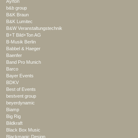
Ayrton
b&b group
B&K Braun
B&K Lumitec
B&W Veranstaltungstechnik
B+T Bild+Ton AG
B-Musik Berlin
Babbel & Haeger
Baenfer
Band Pro Munich
Barco
Bayer Events
BDKV
Best of Events
bestvent group
beyerdynamic
Biamp
Big Rig
Bildkraft
Black Box Music
Blackmagic Design