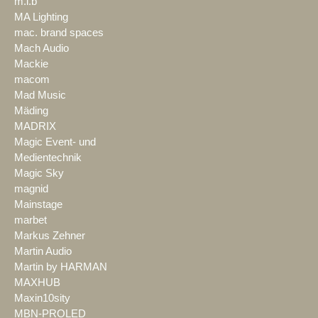
m.i.b
MA Lighting
mac. brand spaces
Mach Audio
Mackie
macom
Mad Music
Mäding
MADRIX
Magic Event- und
Medientechnik
Magic Sky
magnid
Mainstage
marbet
Markus Zehner
Martin Audio
Martin by HARMAN
MAXHUB
Maxin10sity
MBN-PROLED