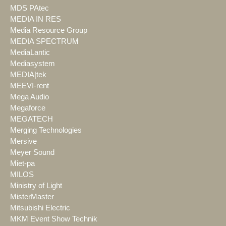
MDS PAtec
MEDIA IN RES
Media Resource Group
MEDIA SPECTRUM
MediaLantic
Mediasystem
MEDIA|tek
MEEVI-rent
Mega Audio
Megaforce
MEGATECH
Merging Technologies
Mersive
Meyer Sound
Miet-pa
MILOS
Ministry of Light
MisterMaster
Mitsubishi Electric
MKM Event Show Technik