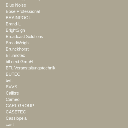
Blue Noise
Bose Professional
BRAINPOOL
Brand-L
BrightSign
Broadcast Solutions
BroadWeigh
Brunckhorst
BT.innotec
btl next GmbH
BTL Veranstaltungstechnik
BÜTEC
bvft
BVVS
Calibre
Cameo
CARL GROUP
CASETEC
Cassiopeia
cast