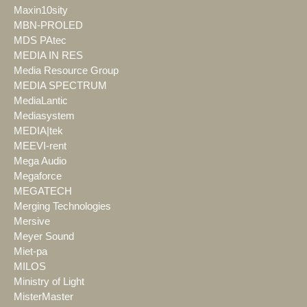
Maxin10sity
MBN-PROLED
MDS PAtec
MEDIA IN RES
Media Resource Group
MEDIA SPECTRUM
MediaLantic
Mediasystem
MEDIA|tek
MEEVI-rent
Mega Audio
Megaforce
MEGATECH
Merging Technologies
Mersive
Meyer Sound
Miet-pa
MILOS
Ministry of Light
MisterMaster