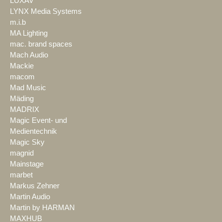
LUXAV
LYNX Media Systems
m.i.b
MA Lighting
mac. brand spaces
Mach Audio
Mackie
macom
Mad Music
Mäding
MADRIX
Magic Event- und
Medientechnik
Magic Sky
magnid
Mainstage
marbet
Markus Zehner
Martin Audio
Martin by HARMAN
MAXHUB