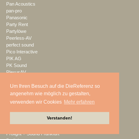
Pan Acoustics
pan-pro
Panasonic
Party Rent
Partylöwe
Peerless-AV
perfect sound
Pico Interactive
PIK AG
PK Sound
PlexusAV
Point Source Audio
POOLgroup
Um Ihren Besuch auf die DieReferenz so
PowerLightsAugsburg
angenehm wie möglich zu gestalten,
preworks
verwenden wir Cookies
Mehr erfahren
PRG
Pro Audio-Technik
Verstanden!
ProAudio Technology
ProCase
Prolight + Sound Frankfurt