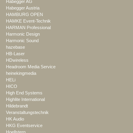
Habegger AG
Habegger Austria
HAMBURG OPEN
HAMKE Event-Technik
HARMAN Professional
Harmonic Design
Harmonic Sound
hazebase
HB-Laser
HDwireless
Headroom Media Service
heinekingmedia
HELi
HICO
High End Systems
Highlite International
Hildebrandt
Veranstaltungstechnik
HK Audio
HKG Eventservice
Hoellstern