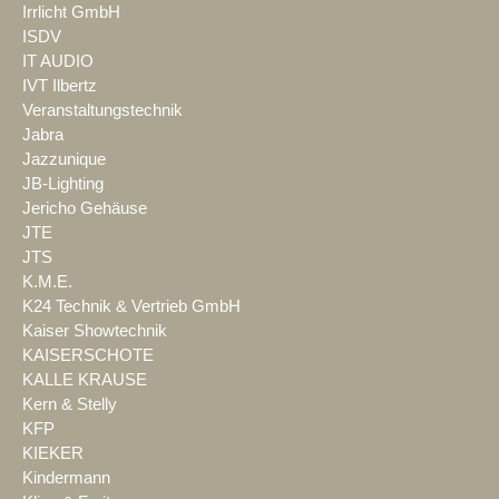
Irrlicht GmbH
ISDV
IT AUDIO
IVT Ilbertz
Veranstaltungstechnik
Jabra
Jazzunique
JB-Lighting
Jericho Gehäuse
JTE
JTS
K.M.E.
K24 Technik & Vertrieb GmbH
Kaiser Showtechnik
KAISERSCHOTE
KALLE KRAUSE
Kern & Stelly
KFP
KIEKER
Kindermann