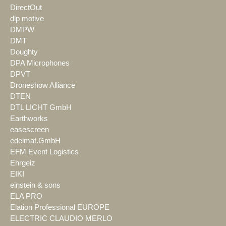
DirectOut
dlp motive
DMPW
DMT
Doughty
DPA Microphones
DPVT
Droneshow Alliance
DTEN
DTL LICHT GmbH
Earthworks
easescreen
edelmat.GmbH
EFM Event Logistics
Ehrgeiz
EIKI
einstein & sons
ELA PRO
Elation Professional EUROPE
ELECTRIC CLAUDIO MERLO