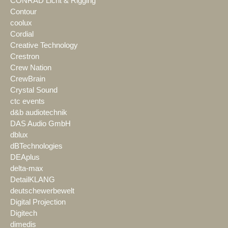
CONRAD Licht & Rigging
Contour
coolux
Cordial
Creative Technology
Crestron
Crew Nation
CrewBrain
Crystal Sound
ctc events
d&b audiotechnik
DAS Audio GmbH
dblux
dBTechnologies
DEAplus
delta-max
DetailKLANG
deutschewerbewelt
Digital Projection
Digitech
dimedis