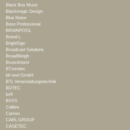
Black Box Music
Blackmagic Design
Blue Noise
Bose Professional
BRAINPOOL
Brand-L
BrightSign
Broadcast Solutions
BroadWeigh
Brunckhorst
BT.innotec
btl next GmbH
BTL Veranstaltungstechnik
BÜTEC
bvft
BVVS
Calibre
Cameo
CARL GROUP
CASETEC