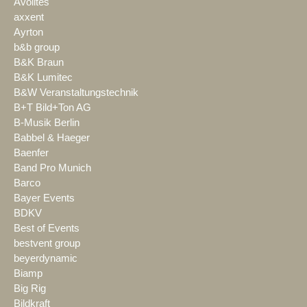
Avolites
axxent
Ayrton
b&b group
B&K Braun
B&K Lumitec
B&W Veranstaltungstechnik
B+T Bild+Ton AG
B-Musik Berlin
Babbel & Haeger
Baenfer
Band Pro Munich
Barco
Bayer Events
BDKV
Best of Events
bestvent group
beyerdynamic
Biamp
Big Rig
Bildkraft