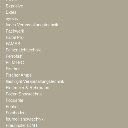
Exposive
Extes
eyevis
faces Veranstaltungstechnik
Fachwerk
Faital Pro
FAMAB
Feiner Lichttechnik
Ferrofish
FILMTEC
Fischer
Fischer Amps
flashlight Veranstaltungstechnik
Flottmeier & Rehrmann
Focon Showtechnic
Focusrite
Fohhn
Fotoboden
fournell showtechnik
Fraunhofer IDMT