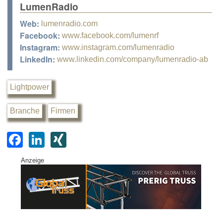
LumenRadio
Web:
lumenradio.com
Facebook:
www.facebook.com/lumenrf
Instagram:
www.instagram.com/lumenradio
LinkedIn:
www.linkedin.com/company/lumenradio-ab
Lightpower
Branche
Firmen
F
Li
XI
a
n
N
Anzeige
c
k
G
e
e
b
dI
o
n