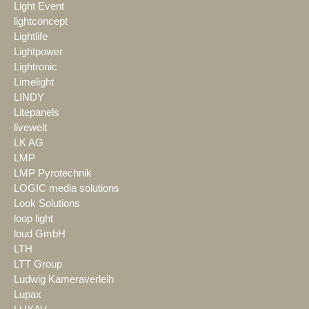
Light Event
lightconcept
Lightlife
Lightpower
Lightronic
Limelight
LINDY
Litepanels
livewelt
LK AG
LMP
LMP Pyrotechnik
LOGIC media solutions
Look Solutions
loop light
loud GmbH
LTH
LTT Group
Ludwig Kameraverleih
Lupax