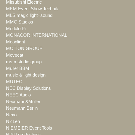
Mitsubishi Electric
MKM Event Show Technik
MLS magic light+sound
MMC Studios
Modulo Pi
MONACOR INTERNATIONAL
Moonlight
MOTION GROUP
Movecat
msm studio group
Müller BBM
music & light design
MUTEC
NEC Display Solutions
NEEC Audio
Neumann&Müller
Neumann.Berlin
Nexo
NicLen
NIEMEIER Event Tools
NIYU.productions