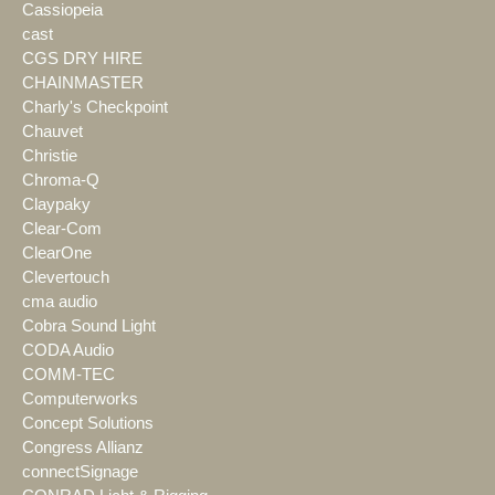
Cassiopeia
cast
CGS DRY HIRE
CHAINMASTER
Charly's Checkpoint
Chauvet
Christie
Chroma-Q
Claypaky
Clear-Com
ClearOne
Clevertouch
cma audio
Cobra Sound Light
CODA Audio
COMM-TEC
Computerworks
Concept Solutions
Congress Allianz
connectSignage