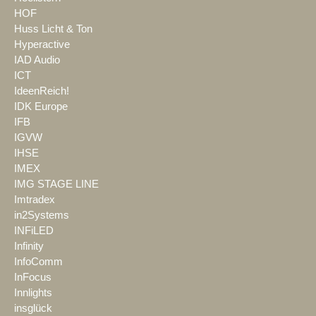
HOF
Huss Licht & Ton
Hyperactive
IAD Audio
ICT
IdeenReich!
IDK Europe
IFB
IGVW
IHSE
IMEX
IMG STAGE LINE
Imtradex
in2Systems
INFiLED
Infinity
InfoComm
InFocus
Innlights
insglück