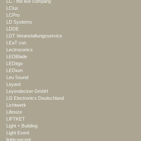
LC - the live company
LClux
LCPro
LD Systems
LDDE
LDT Veranstaltungsservice
LEaT con
Lectrosonics
LEDBlade
LEDitgo
LEDium
Leu Sound
Leyard
Leyendecker GmbH
LG Electronics Deutschland
Lichtwerk
Lifesize
LIFTKET
Light + Building
Light Event
lightconcept