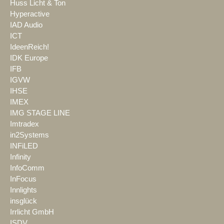
Huss Licht & Ton
Hyperactive
IAD Audio
ICT
IdeenReich!
IDK Europe
IFB
IGVW
IHSE
IMEX
IMG STAGE LINE
Imtradex
in2Systems
INFiLED
Infinity
InfoComm
InFocus
Innlights
insglück
Irrlicht GmbH
ISDV