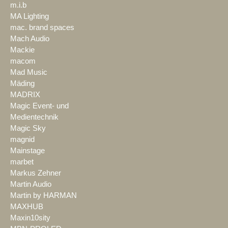
m.i.b
MA Lighting
mac. brand spaces
Mach Audio
Mackie
macom
Mad Music
Mäding
MADRIX
Magic Event- und
Medientechnik
Magic Sky
magnid
Mainstage
marbet
Markus Zehner
Martin Audio
Martin by HARMAN
MAXHUB
Maxin10sity