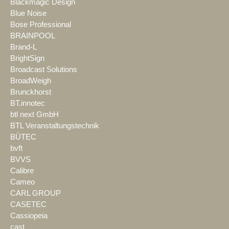
Blackmagic Design
Blue Noise
Bose Professional
BRAINPOOL
Brand-L
BrightSign
Broadcast Solutions
BroadWeigh
Brunckhorst
BT.innotec
btl next GmbH
BTL Veranstaltungstechnik
BÜTEC
bvft
BVVS
Calibre
Cameo
CARL GROUP
CASETEC
Cassiopeia
cast