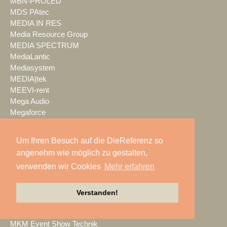
MBN-PROLED
MDS PAtec
MEDIA IN RES
Media Resource Group
MEDIA SPECTRUM
MediaLantic
Mediasystem
MEDIA|tek
MEEVI-rent
Mega Audio
Megaforce
MEGATECH
Merging Technologies
Um Ihren Besuch auf die DieReferenz so
Mersive
angenehm wie möglich zu gestalten,
Meyer Sound
verwenden wir Cookies
Mehr erfahren
Miet-pa
MILOS
Ministry of Light
Verstanden!
MisterMaster
Mitsubishi Electric
MKM Event Show Technik