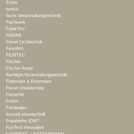
Extes
eyevis
faces Veranstaltungstechnik
Fachwerk
Faital Pro
FAMAB
Feiner Lichttechnik
Ferrofish
FILMTEC
Fischer
Fischer Amps
flashlight Veranstaltungstechnik
Flottmeier & Rehrmann
Focon Showtechnic
Focusrite
Fohhn
Fotoboden
fournell showtechnik
Fraunhofer IDMT
FunTech Innovation