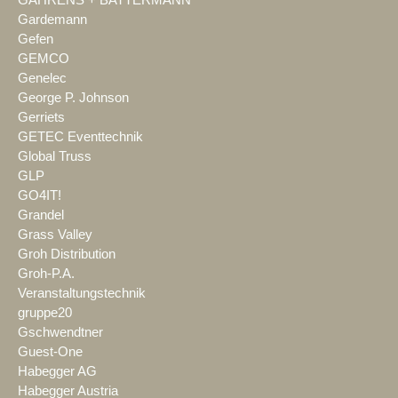
GAHRENS + BATTERMANN
Gardemann
Gefen
GEMCO
Genelec
George P. Johnson
Gerriets
GETEC Eventtechnik
Global Truss
GLP
GO4IT!
Grandel
Grass Valley
Groh Distribution
Groh-P.A.
Veranstaltungstechnik
gruppe20
Gschwendtner
Guest-One
Habegger AG
Habegger Austria