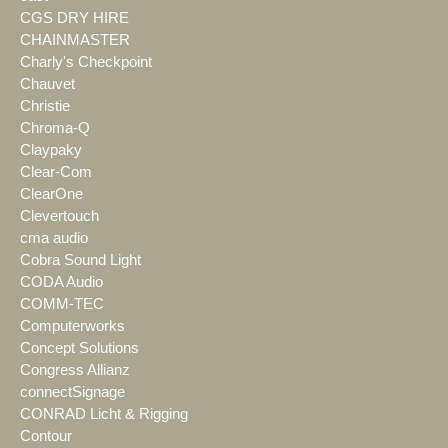
CGS DRY HIRE
CHAINMASTER
Charly's Checkpoint
Chauvet
Christie
Chroma-Q
Claypaky
Clear-Com
ClearOne
Clevertouch
cma audio
Cobra Sound Light
CODA Audio
COMM-TEC
Computerworks
Concept Solutions
Congress Allianz
connectSignage
CONRAD Licht & Rigging
Contour