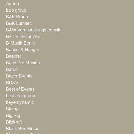
Ayrton
b&b group
B&K Braun
B&K Lumitec
B&W Veranstaltungstechnik
B+T Bild+Ton AG
B-Musik Berlin
Babbel & Haeger
Baenfer
Band Pro Munich
Barco
Bayer Events
BDKV
Best of Events
bestvent group
beyerdynamic
Biamp
Big Rig
Bildkraft
Black Box Music