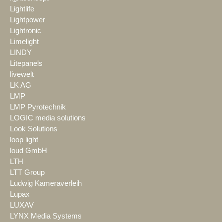
Lightlife
Lightpower
Lightronic
Limelight
LINDY
Litepanels
livewelt
LK AG
LMP
LMP Pyrotechnik
LOGIC media solutions
Look Solutions
loop light
loud GmbH
LTH
LTT Group
Ludwig Kameraverleih
Lupax
LUXAV
LYNX Media Systems