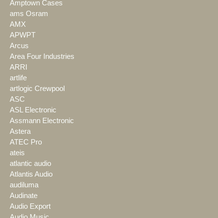
Amptown Cases
ams Osram
AMX
APWPT
Arcus
Area Four Industries
ARRI
artlife
artlogic Crewpool
ASC
ASL Electronic
Assmann Electronic
Astera
ATEC Pro
ateis
atlantic audio
Atlantis Audio
audiluma
Audinate
Audio Export
Audio Music