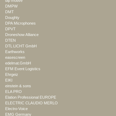
dlp motive
DMPW
DMT
Doughty
DPA Microphones
DPVT
Droneshow Alliance
DTEN
DTL LICHT GmbH
Earthworks
easescreen
edelmat.GmbH
EFM Event Logistics
Ehrgeiz
EIKI
einstein & sons
ELA PRO
Elation Professional EUROPE
ELECTRIC CLAUDIO MERLO
Electro-Voice
EMG Germany