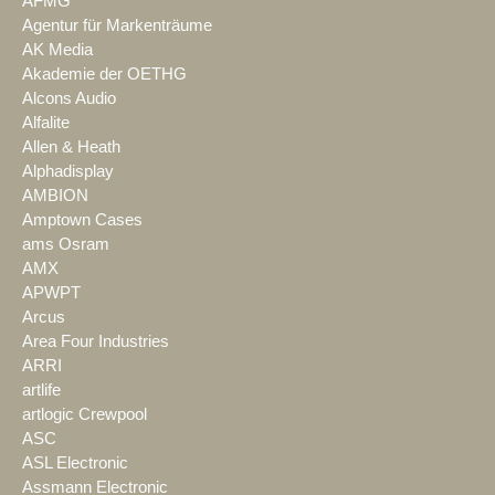
AFMG
Agentur für Markenträume
AK Media
Akademie der OETHG
Alcons Audio
Alfalite
Allen & Heath
Alphadisplay
AMBION
Amptown Cases
ams Osram
AMX
APWPT
Arcus
Area Four Industries
ARRI
artlife
artlogic Crewpool
ASC
ASL Electronic
Assmann Electronic