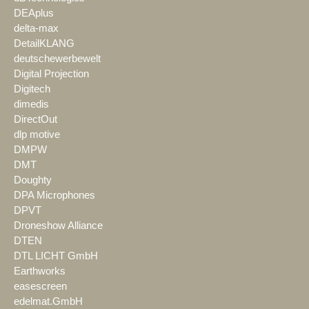
DEAplus
delta-max
DetailKLANG
deutschewerbewelt
Digital Projection
Digitech
dimedis
DirectOut
dlp motive
DMPW
DMT
Doughty
DPA Microphones
DPVT
Droneshow Alliance
DTEN
DTL LICHT GmbH
Earthworks
easescreen
edelmat.GmbH