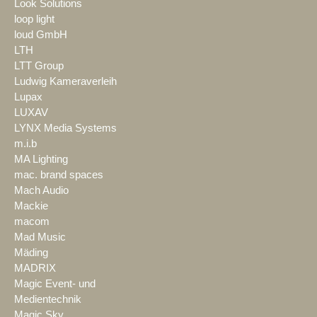
Look Solutions
loop light
loud GmbH
LTH
LTT Group
Ludwig Kameraverleih
Lupax
LUXAV
LYNX Media Systems
m.i.b
MA Lighting
mac. brand spaces
Mach Audio
Mackie
macom
Mad Music
Mäding
MADRIX
Magic Event- und
Medientechnik
Magic Sky