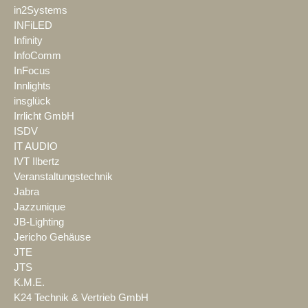
in2Systems
INFiLED
Infinity
InfoComm
InFocus
Innlights
insglück
Irrlicht GmbH
ISDV
IT AUDIO
IVT Ilbertz
Veranstaltungstechnik
Jabra
Jazzunique
JB-Lighting
Jericho Gehäuse
JTE
JTS
K.M.E.
K24 Technik & Vertrieb GmbH