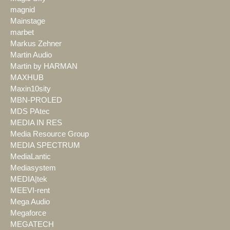
magnid
Mainstage
marbet
Markus Zehner
Martin Audio
Martin by HARMAN
MAXHUB
Maxin10sity
MBN-PROLED
MDS PAtec
MEDIA IN RES
Media Resource Group
MEDIA SPECTRUM
MediaLantic
Mediasystem
MEDIA|tek
MEEVI-rent
Mega Audio
Megaforce
MEGATECH