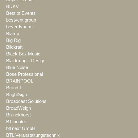
BDKV
Best of Events
bestvent group
beyerdynamic
Biamp
Big Rig
Bildkraft
Black Box Music
Blackmagic Design
Blue Noise
Bose Professional
BRAINPOOL
Brand-L
BrightSign
Broadcast Solutions
BroadWeigh
Brunckhorst
BT.innotec
btl next GmbH
BTL Veranstaltungstechnik