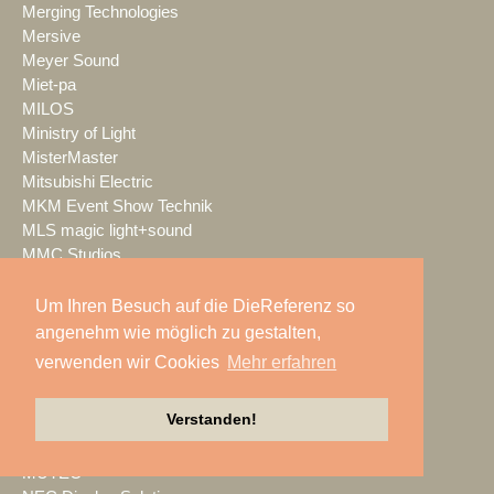
Merging Technologies
Mersive
Meyer Sound
Miet-pa
MILOS
Ministry of Light
MisterMaster
Mitsubishi Electric
MKM Event Show Technik
MLS magic light+sound
MMC Studios
Modulo Pi
MONACOR INTERNATIONAL
Um Ihren Besuch auf die DieReferenz so
Moonlight
angenehm wie möglich zu gestalten,
MOTION GROUP
verwenden wir Cookies
Mehr erfahren
Movecat
msm studio group
Verstanden!
Müller BBM
music & light design
MUTEC