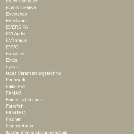
Event*Integrator
events creative
Eventshop
Eventworx
EVERS PA
EVI Audio
EVTmedia
EVVC
Exposive
Extes
eyevis
faces Veranstaltungstechnik
Fachwerk
Faital Pro
FAMAB
Feiner Lichttechnik
Ferrofish
FILMTEC
Fischer
Fischer Amps
flashlight Veranstaltungstechnik