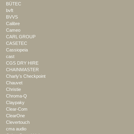
BÜTEC
bvft
BVVS
Calibre
Cameo
CARL GROUP
CASETEC
Cassiopeia
cast
CGS DRY HIRE
CHAINMASTER
Charly's Checkpoint
Chauvet
Christie
Chroma-Q
Claypaky
Clear-Com
ClearOne
Clevertouch
cma audio