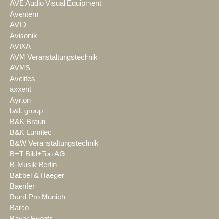
AVE Audio Visual Equipment
Aventem
AVID
Avisonik
AVIXA
AVM Veranstaltungstechnik
AVMS
Avolites
axxent
Ayrton
b&b group
B&K Braun
B&K Lumitec
B&W Veranstaltungstechnik
B+T Bild+Ton AG
B-Musik Berlin
Babbel & Haeger
Baenfer
Band Pro Munich
Barco
Bayer Events