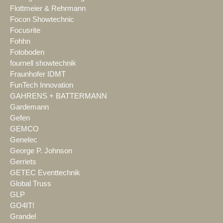
Flottmeier & Rehrmann
Focon Showtechnic
Focusrite
Fohhn
Fotoboden
fournell showtechnik
Fraunhofer IDMT
FunTech Innovation
GAHRENS + BATTERMANN
Gardemann
Gefen
GEMCO
Genelec
George P. Johnson
Gerriets
GETEC Eventtechnik
Global Truss
GLP
GO4IT!
Grandel