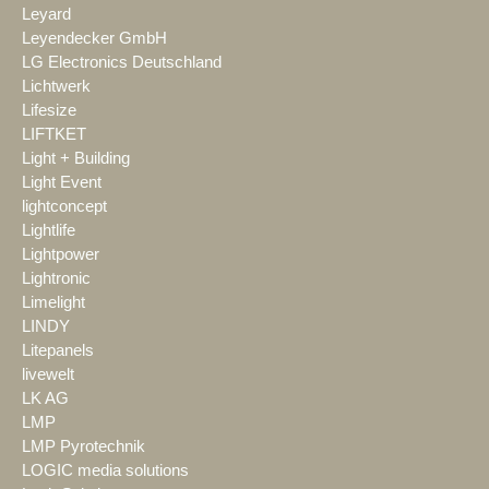
Leyard
Leyendecker GmbH
LG Electronics Deutschland
Lichtwerk
Lifesize
LIFTKET
Light + Building
Light Event
lightconcept
Lightlife
Lightpower
Lightronic
Limelight
LINDY
Litepanels
livewelt
LK AG
LMP
LMP Pyrotechnik
LOGIC media solutions