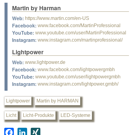
Martin by Harman
Web:
https://www.martin.com/en-US
Facebook:
www.facebook.com/MartinProfessional
YouTube:
www.youtube.com/user/MartinProfessional
Instagram:
www.instagram.com/martinprofessional/
Lightpower
Web:
www.lightpower.de
Facebook:
www.facebook.com/lightpowergmbh
YouTube:
www.youtube.com/user/lightpowergmbh
Instagram:
www.instagram.com/lightpower.gmbh/
Lightpower
Martin by HARMAN
Licht
Licht-Produkte
LED-Systeme
F
Li
XI