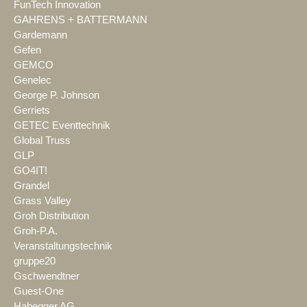
FunTech Innovation
GAHRENS + BATTERMANN
Gardemann
Gefen
GEMCO
Genelec
George P. Johnson
Gerriets
GETEC Eventtechnik
Global Truss
GLP
GO4IT!
Grandel
Grass Valley
Groh Distribution
Groh-P.A.
Veranstaltungstechnik
gruppe20
Gschwendtner
Guest-One
Habegger AG