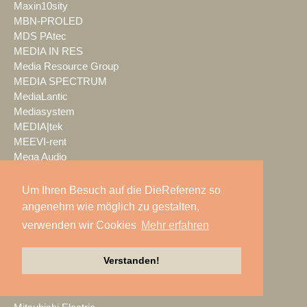
Maxin10sity
MBN-PROLED
MDS PAtec
MEDIA IN RES
Media Resource Group
MEDIA SPECTRUM
MediaLantic
Mediasystem
MEDIA|tek
MEEVI-rent
Mega Audio
Megaforce
MEGATECH
Um Ihren Besuch auf die DieReferenz so
Merging Technologies
angenehm wie möglich zu gestalten,
Mersive
verwenden wir Cookies
Mehr erfahren
Meyer Sound
Miet-pa
Verstanden!
MILOS
Ministry of Light
MisterMaster