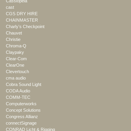
Cassiopeia
cast
CGS DRY HIRE
CHAINMASTER
Charly's Checkpoint
Chauvet
Christie
Chroma-Q
Claypaky
Clear-Com
ClearOne
Clevertouch
cma audio
Cobra Sound Light
CODA Audio
COMM-TEC
Computerworks
Concept Solutions
Congress Allianz
connectSignage
CONRAD Licht & Rigging