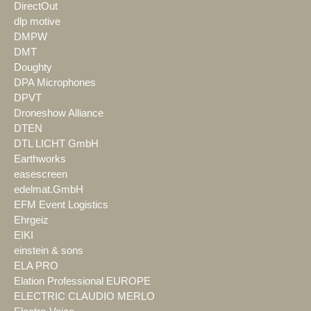
DirectOut
dlp motive
DMPW
DMT
Doughty
DPA Microphones
DPVT
Droneshow Alliance
DTEN
DTL LICHT GmbH
Earthworks
easescreen
edelmat.GmbH
EFM Event Logistics
Ehrgeiz
EIKI
einstein & sons
ELA PRO
Elation Professional EUROPE
ELECTRIC CLAUDIO MERLO