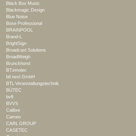
Black Box Music
Blackmagic Design
Blue Noise
Bose Professional
BRAINPOOL
Brand-L
BrightSign
Broadcast Solutions
BroadWeigh
Brunckhorst
BT.innotec
btl next GmbH
BTL Veranstaltungstechnik
BÜTEC
bvft
BVVS
Calibre
Cameo
CARL GROUP
CASETEC