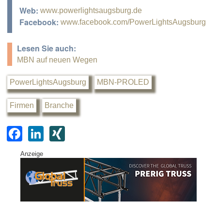
Web:
www.powerlightsaugsburg.de
Facebook:
www.facebook.com/PowerLightsAugsburg
Lesen Sie auch:
MBN auf neuen Wegen
PowerLightsAugsburg
MBN-PROLED
Firmen
Branche
F
Li
XI
a
n
N
Anzeige
c
k
G
e
e
b
dI
o
n