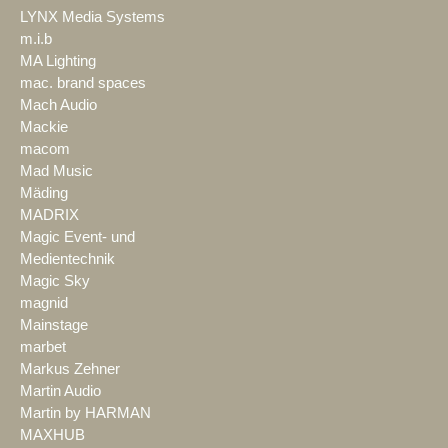
LYNX Media Systems
m.i.b
MA Lighting
mac. brand spaces
Mach Audio
Mackie
macom
Mad Music
Mäding
MADRIX
Magic Event- und
Medientechnik
Magic Sky
magnid
Mainstage
marbet
Markus Zehner
Martin Audio
Martin by HARMAN
MAXHUB