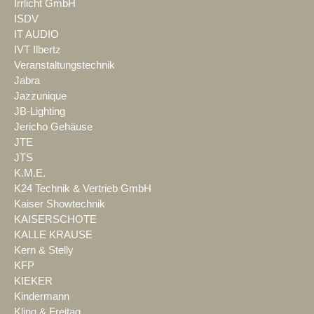
Irrlicht GmbH
ISDV
IT AUDIO
IVT Ilbertz
Veranstaltungstechnik
Jabra
Jazzunique
JB-Lighting
Jericho Gehäuse
JTE
JTS
K.M.E.
K24 Technik & Vertrieb GmbH
Kaiser Showtechnik
KAISERSCHOTE
KALLE KRAUSE
Kern & Stelly
KFP
KIEKER
Kindermann
Kling & Freitag