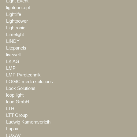
Light Event
lightconcept
Lightlife
Lightpower
Lightronic
Limelight
LINDY
Litepanels
livewelt
LK AG
LMP
LMP Pyrotechnik
LOGIC media solutions
Look Solutions
loop light
loud GmbH
LTH
LTT Group
Ludwig Kameraverleih
Lupax
LUXAV