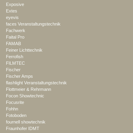
Exposive
Extes
eyevis
faces Veranstaltungstechnik
Fachwerk
Faital Pro
FAMAB
Feiner Lichttechnik
Ferrofish
FILMTEC
Fischer
Fischer Amps
flashlight Veranstaltungstechnik
Flottmeier & Rehrmann
Focon Showtechnic
Focusrite
Fohhn
Fotoboden
fournell showtechnik
Fraunhofer IDMT