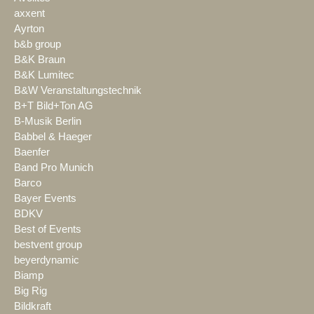
axxent
Ayrton
b&b group
B&K Braun
B&K Lumitec
B&W Veranstaltungstechnik
B+T Bild+Ton AG
B-Musik Berlin
Babbel & Haeger
Baenfer
Band Pro Munich
Barco
Bayer Events
BDKV
Best of Events
bestvent group
beyerdynamic
Biamp
Big Rig
Bildkraft