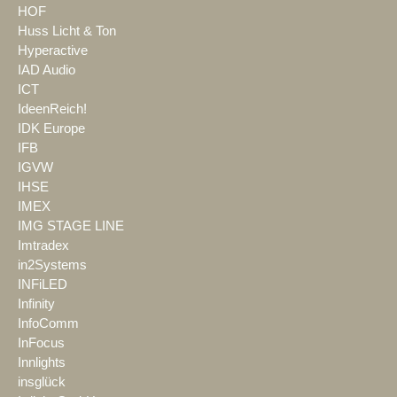
HOF
Huss Licht & Ton
Hyperactive
IAD Audio
ICT
IdeenReich!
IDK Europe
IFB
IGVW
IHSE
IMEX
IMG STAGE LINE
Imtradex
in2Systems
INFiLED
Infinity
InfoComm
InFocus
Innlights
insglück