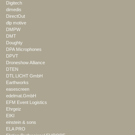
Digitech
dimedis
DirectOut
dlp motive
DMPW
DMT
Doughty
DPA Microphones
DPVT
Droneshow Alliance
DTEN
DTL LICHT GmbH
Earthworks
easescreen
edelmat.GmbH
EFM Event Logistics
Ehrgeiz
EIKI
einstein & sons
ELA PRO