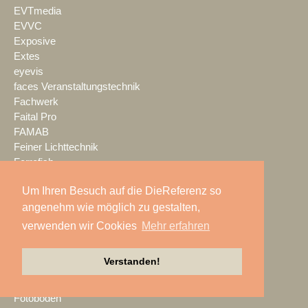
EVTmedia
EVVC
Exposive
Extes
eyevis
faces Veranstaltungstechnik
Fachwerk
Faital Pro
FAMAB
Feiner Lichttechnik
Ferrofish
FILMTEC
Um Ihren Besuch auf die DieReferenz so
Fischer
angenehm wie möglich zu gestalten,
Fischer Amps
flashlight Veranstaltungstechnik
verwenden wir Cookies
Mehr erfahren
Flottmeier & Rehrmann
Focon Showtechnic
Verstanden!
Focusrite
Fohhn
Fotoboden