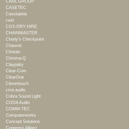
CARL GROUP
CASETEC
Cassiopeia
cast
CGS DRY HIRE
CHAINMASTER
Charly's Checkpoint
Chauvet
Christie
Chroma-Q
Claypaky
Clear-Com
ClearOne
Clevertouch
cma audio
Cobra Sound Light
CODA Audio
COMM-TEC
Computerworks
Concept Solutions
Congress Allianz