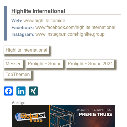
Highlite International
Web:
www.highlite.com/de
Facebook:
www.facebook.com/highliteinternational
Instagram:
www.instagram.com/highlite.group
Highlite International
Messen
Prolight + Sound
Prolight + Sound 2024
TopThemen
F
Li
XI
a
n
N
Anzeige
c
k
G
e
e
b
dI