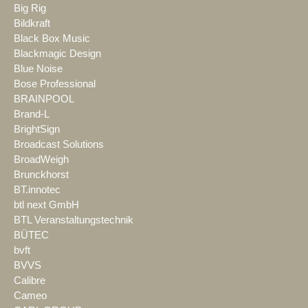
Big Rig
Bildkraft
Black Box Music
Blackmagic Design
Blue Noise
Bose Professional
BRAINPOOL
Brand-L
BrightSign
Broadcast Solutions
BroadWeigh
Brunckhorst
BT.innotec
btl next GmbH
BTL Veranstaltungstechnik
BÜTEC
bvft
BVVS
Calibre
Cameo