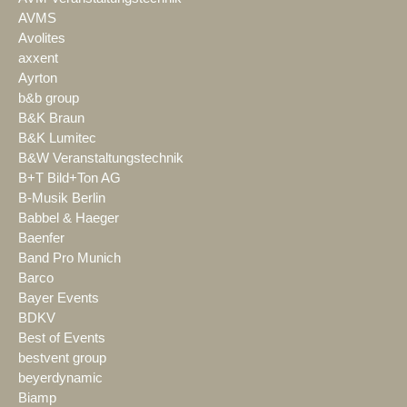
AVMS
Avolites
axxent
Ayrton
b&b group
B&K Braun
B&K Lumitec
B&W Veranstaltungstechnik
B+T Bild+Ton AG
B-Musik Berlin
Babbel & Haeger
Baenfer
Band Pro Munich
Barco
Bayer Events
BDKV
Best of Events
bestvent group
beyerdynamic
Biamp