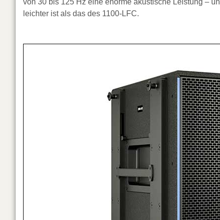
von 30 bis 125 Hz eine enorme akustische Leistung – un
leichter ist als das des 1100-LFC.