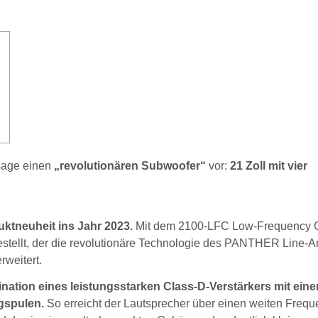
sage einen
„revolutionären Subwoofer“
vor:
21 Zoll mit vier
ktneuheit ins Jahr 2023.
Mit dem 2100-LFC Low-Frequency C
estellt, der die revolutionäre Technologie des PANTHER Line-Ar
rweitert.
ination eines leistungsstarken Class-D-Verstärkers mit ein
ngspulen.
So erreicht der Lautsprecher über einen weiten Freq