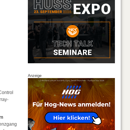
Anzeige
ontrol
ray-
em
uenzgang