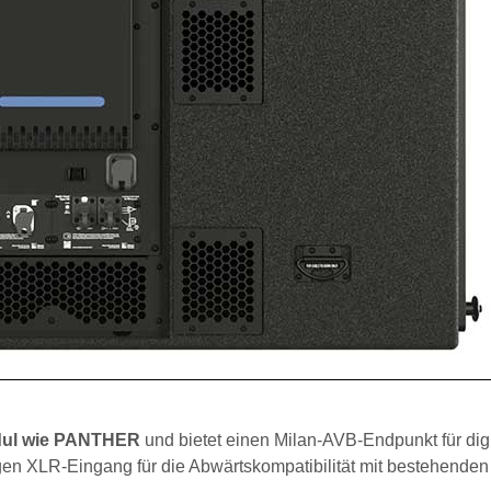
odul wie PANTHER
und bietet einen Milan-AVB-Endpunkt für digi
n XLR-Eingang für die Abwärtskompatibilität mit bestehenden