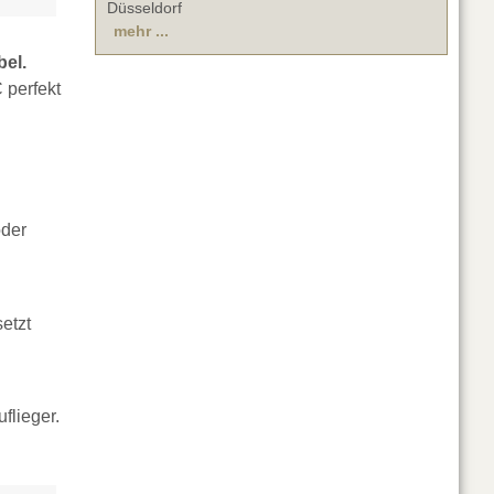
Düsseldorf
mehr ...
el.
 perfekt
oder
etzt
flieger.