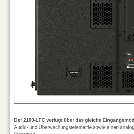
Der 2100-LFC verfügt über das gleiche Eingangsm
Audio- und Überwachungstelemetrie sowie einen analoge