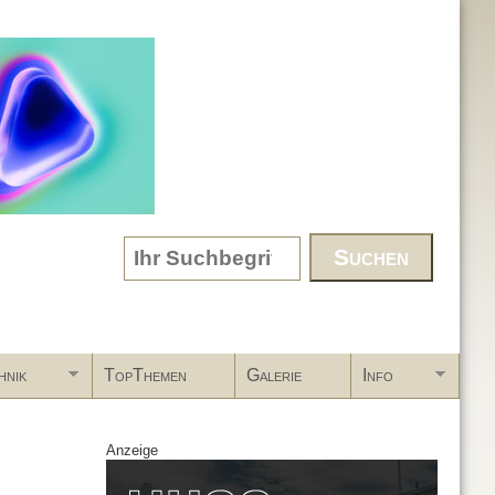
Search form
hnik
TopThemen
Galerie
Info
Anzeige